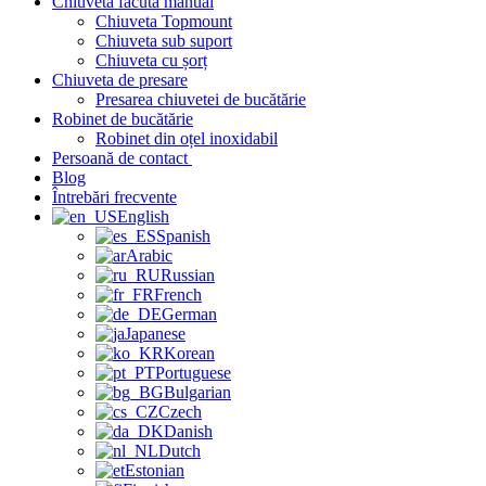
Chiuvetă făcută manual
Chiuveta Topmount
Chiuveta sub suport
Chiuveta cu șorț
Chiuveta de presare
Presarea chiuvetei de bucătărie
Robinet de bucătărie
Robinet din oțel inoxidabil
Persoană de contact
Blog
Întrebări frecvente
English
Spanish
Arabic
Russian
French
German
Japanese
Korean
Portuguese
Bulgarian
Czech
Danish
Dutch
Estonian