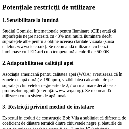
Potențiale restricții de utilizare
1.Sensibilitate la lumină
Studiul Comisiei Internaționale pentru Iluminare (CIE) arată că
suprafețele negre necesită cu 43% mai multă iluminare decât
suprafețele albe pentru a obține aceeași claritate vizuală (sursa
datelor: www.cie.co.uk). Se recomandă utilizarea cu benzi
luminoase cu LED-uri cu o temperatură a culorii de 5000K.
2.Adaptabilitatea calității apei
Asociația americană pentru calitatea apei (WQA) avertizează că în
zonele cu apă dură (＞180ppm), vizibilitatea calcarului de pe
suprafața chiuvetelor negre este de 2,7 ori mai mare decât cea a
produselor argintii (referință: www.wqa.org). Se recomandă
utilizarea cu un sistem de apă moale.
3. Restricții privind mediul de instalare
Expertul în coduri de construcție Bob Vila a subliniat că diferența de
coeficient de dilatare termică dintre chiuvetele negre și blaturile de