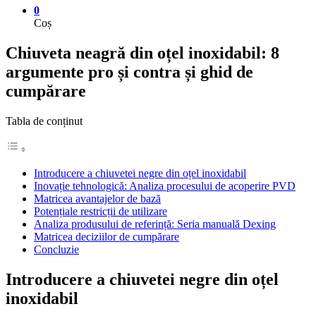
0
Coș
Chiuveta neagră din oțel inoxidabil: 8
argumente pro și contra și ghid de
cumpărare
Tabla de conținut
Introducere a chiuvetei negre din oțel inoxidabil
Inovație tehnologică: Analiza procesului de acoperire PVD
Matricea avantajelor de bază
Potențiale restricții de utilizare
Analiza produsului de referință: Seria manuală Dexing
Matricea deciziilor de cumpărare
Concluzie
Introducere a chiuvetei negre din oțel
inoxidabil