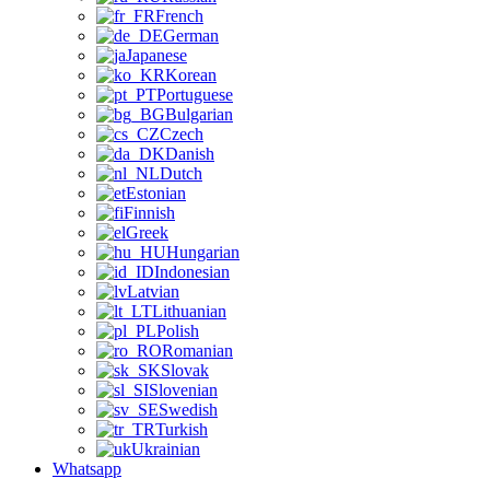
French
German
Japanese
Korean
Portuguese
Bulgarian
Czech
Danish
Dutch
Estonian
Finnish
Greek
Hungarian
Indonesian
Latvian
Lithuanian
Polish
Romanian
Slovak
Slovenian
Swedish
Turkish
Ukrainian
Whatsapp