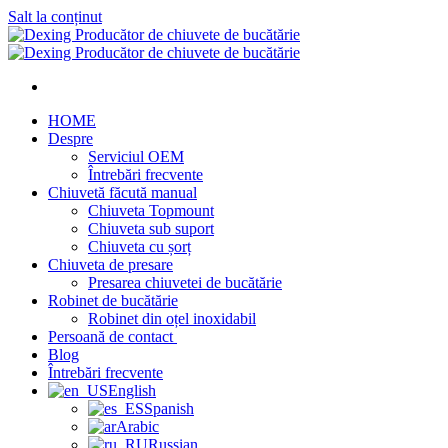
Salt la conținut
HOME
Despre
Serviciul OEM
Întrebări frecvente
Chiuvetă făcută manual
Chiuveta Topmount
Chiuveta sub suport
Chiuveta cu șorț
Chiuveta de presare
Presarea chiuvetei de bucătărie
Robinet de bucătărie
Robinet din oțel inoxidabil
Persoană de contact
Blog
Întrebări frecvente
English
Spanish
Arabic
Russian