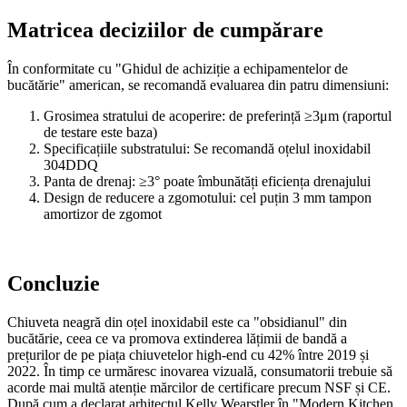
Matricea deciziilor de cumpărare
În conformitate cu "Ghidul de achiziție a echipamentelor de
bucătărie" american, se recomandă evaluarea din patru dimensiuni:
Grosimea stratului de acoperire: de preferință ≥3μm (raportul
de testare este baza)
Specificațiile substratului: Se recomandă oțelul inoxidabil
304DDQ
Panta de drenaj: ≥3° poate îmbunătăți eficiența drenajului
Design de reducere a zgomotului: cel puțin 3 mm tampon
amortizor de zgomot
Concluzie
Chiuveta neagră din oțel inoxidabil este ca "obsidianul" din
bucătărie, ceea ce va promova extinderea lățimii de bandă a
prețurilor de pe piața chiuvetelor high-end cu 42% între 2019 și
2022. În timp ce urmăresc inovarea vizuală, consumatorii trebuie să
acorde mai multă atenție mărcilor de certificare precum NSF și CE.
După cum a declarat arhitectul Kelly Wearstler în "Modern Kitchen