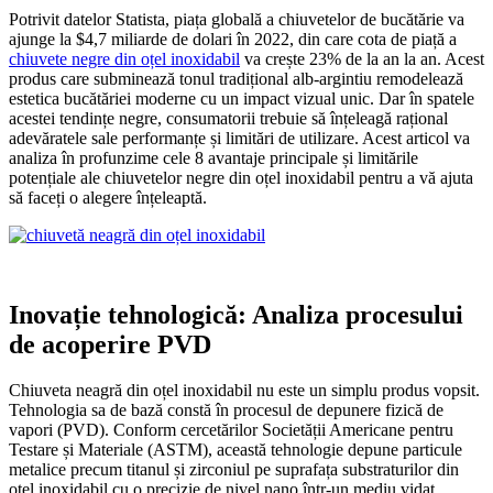
Potrivit datelor Statista, piața globală a chiuvetelor de bucătărie va
ajunge la $4,7 miliarde de dolari în 2022, din care cota de piață a
chiuvete negre din oțel inoxidabil
va crește 23% de la an la an. Acest
produs care subminează tonul tradițional alb-argintiu remodelează
estetica bucătăriei moderne cu un impact vizual unic. Dar în spatele
acestei tendințe negre, consumatorii trebuie să înțeleagă rațional
adevăratele sale performanțe și limitări de utilizare. Acest articol va
analiza în profunzime cele 8 avantaje principale și limitările
potențiale ale chiuvetelor negre din oțel inoxidabil pentru a vă ajuta
să faceți o alegere înțeleaptă.
Inovație tehnologică: Analiza procesului
de acoperire PVD
Chiuveta neagră din oțel inoxidabil nu este un simplu produs vopsit.
Tehnologia sa de bază constă în procesul de depunere fizică de
vapori (PVD). Conform cercetărilor Societății Americane pentru
Testare și Materiale (ASTM), această tehnologie depune particule
metalice precum titanul și zirconiul pe suprafața substraturilor din
oțel inoxidabil cu o precizie de nivel nano într-un mediu vidat,