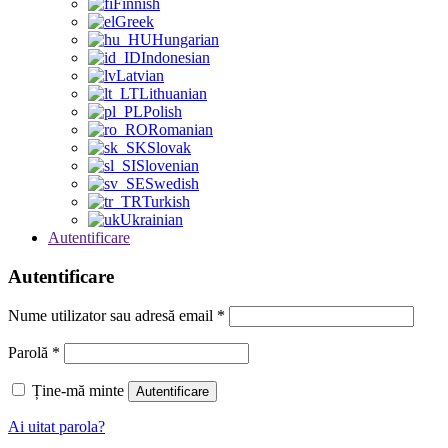
Finnish
Greek
Hungarian
Indonesian
Latvian
Lithuanian
Polish
Romanian
Slovak
Slovenian
Swedish
Turkish
Ukrainian
Autentificare
Autentificare
Nume utilizator sau adresă email
*
Parolă
*
Ține-mă minte
Autentificare
Ai uitat parola?