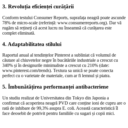
3. Revoluția eficienței curățării
Conform testului Consumer Reports, suprafața neagră poate ascunde
78% de micro-scale (referință: www.consumerreports.org). Dar vă
rugăm să rețineți că acest lucru nu înseamnă că curățarea este
complet eliminată.
4. Adaptabilitatea stilului
Raportul anual al tendințelor Pinterest a subliniat că volumul de
căutare al chiuvetelor negre în bucătăriile industriale a crescut cu
340% și în designurile minimaliste a crescut cu 210% (date:
www.pinterest.com/trends). Textura sa unică se poate conecta
perfect cu o varietate de materiale, cum ar fi lemnul și piatra.
5. Îmbunătățirea performanței antibacteriene
Un studiu realizat de Universitatea din Tokyo din Japonia a
confirmat că acoperirea neagră PVD care conține ioni de cupru are o
rată de inhibare de 99,3% asupra E. coli. Această caracteristică îl
face deosebit de potrivit pentru familiile cu sugari și copii mici.