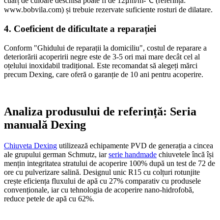
cuarț de culoare deschisă poate fi de 12μm/m-℃ (referință:
www.bobvila.com) și trebuie rezervate suficiente rosturi de dilatare.
4. Coeficient de dificultate a reparației
Conform "Ghidului de reparații la domiciliu", costul de reparare a
deteriorării acoperirii negre este de 3-5 ori mai mare decât cel al
oțelului inoxidabil tradițional. Este recomandat să alegeți mărci
precum Dexing, care oferă o garanție de 10 ani pentru acoperire.
Analiza produsului de referință: Seria
manuală Dexing
Chiuveta Dexing
utilizează echipamente PVD de generația a cincea
ale grupului german Schmutz, iar
serie handmade
chiuvetele încă își
mențin integritatea stratului de acoperire 100% după un test de 72 de
ore cu pulverizare salină. Designul unic R15 cu colțuri rotunjite
crește eficiența fluxului de apă cu 27% comparativ cu produsele
convenționale, iar cu tehnologia de acoperire nano-hidrofobă,
reduce petele de apă cu 62%.