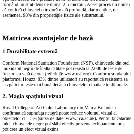
formând un strat dens de numai 2-5 microni. Acest proces nu numai
că conferă chiuvetei o textură mată profundă, dar menține, de
asemenea, 98% din proprietățile fizice ale substratului.
Matricea avantajelor de bază
1.Durabilitate extremă
Conform National Sanitation Foundation (NSF), chiuvetele din oțel
inoxidabil negru de înaltă calitate pot rezista la 2.000 de teste de
frecare cu vată de oțel (referință: www.nsf.org). Conform sondajului
platformei Houzz, 83% dintre utilizatori au raportat că rezistența sa
la zgârieturi este mai bună decât a chiuvetelor emailate tradiționale.
2. Magia spațiului vizual
Royal College of Art Color Laboratory din Marea Britanie a
confirmat că suprafața neagră poate reduce volumul vizual al
obiectelor cu 15% (sursă de date: www.rca.ac.uk). Pentru bucătăriile
mici, chiuvetele negre pot slăbi efectiv prezența echipamentelor și
pot crea un efect vizual extins.