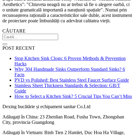
Aesthetics": "Chiuveta neagră nu ar trebui să fie o alegere oarbă, ci
o unitate gramaticală importantă a narațiunii spațiale". Numai prin
recunoașterea rațională a caracteristicilor sale duble, acest instrument
de proiectare poate îmbunătăți cu adevărat calitatea vieții.
CĂUTARE
POST RECENT
Stop Kitchen Sink Clogs: 6 Proven Methods & Prevention
Hacks
Why 304 Handmade Sinks Outperform Standard Sinks? 6
Facts
PVD vs Polished: Best Stainless Steel Faucet Surface Guide
Stainless Sheet Thickness Standards & Selection: GB/T
Guide
How to Select a Kitchen Sink? 5 Crucial Tips You Can’t Miss
Dexing bucătărie și echipament sanitar Co.Ltd
Adăugați în China: 23 Zhenlian Road, Fusha Town, Zhongshan
City, provincia Guangdong
Adăugați în Vietnam: Binh Tien 2 Hamlet, Duc Hoa Ha Village,