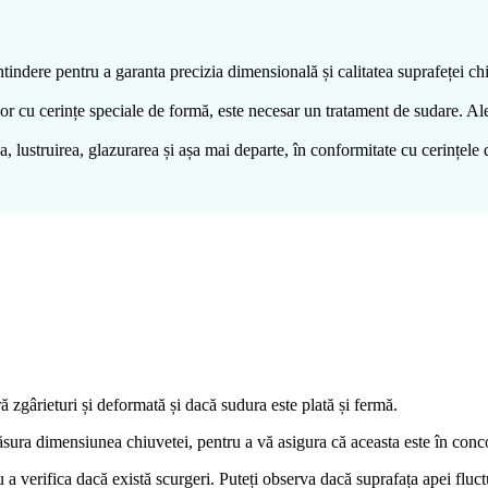
indere pentru a garanta precizia dimensională și calitatea suprafeței chiuv
or cu cerințe speciale de formă, este necesar un tratament de sudare. Aleg
a, lustruirea, glazurarea și așa mai departe, în conformitate cu cerințele 
ră zgârieturi și deformată și dacă sudura este plată și fermă.
sura dimensiunea chiuvetei, pentru a vă asigura că aceasta este în conco
 a verifica dacă există scurgeri. Puteți observa dacă suprafața apei fluc