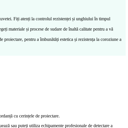
etei. Fiți atenți la controlul rezistenței și unghiului în timpul
eți materiale și procese de sudare de înaltă calitate pentru a vă
de proiectare, pentru a îmbunătăți estetica și rezistența la coroziune a
rdanță cu cerințele de proiectare.
tuează sau puteți utiliza echipamente profesionale de detectare a