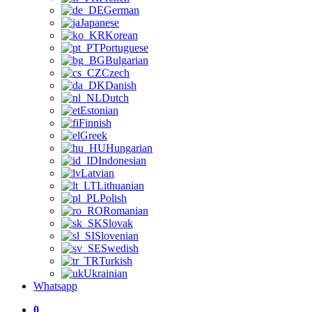
German
Japanese
Korean
Portuguese
Bulgarian
Czech
Danish
Dutch
Estonian
Finnish
Greek
Hungarian
Indonesian
Latvian
Lithuanian
Polish
Romanian
Slovak
Slovenian
Swedish
Turkish
Ukrainian
Whatsapp
0