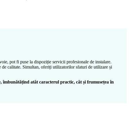
oie, pot fi puse la dispoziție servicii profesionale de instalare.
calitate. Simultan, oferiți utilizatorilor sfaturi de utilizare și
, îmbunătățind atât caracterul practic, cât și frumusețea în