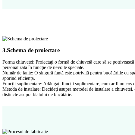
3.Schema de proiectare
Forma chiuvetei: Proiectați o formă de chiuvetă care să se potrivească c
personalizată în funcție de nevoile speciale.
Număr de fante: O singură fantă este potrivită pentru bucătăriile cu spa
sporind eficiența.
Funcții suplimentare: Adăugați funcții suplimentare, cum ar fi un coș de
Metoda de instalare: Decideți asupra metodei de instalare a chiuvetei, c
distincte asupra blatului de bucătărie.