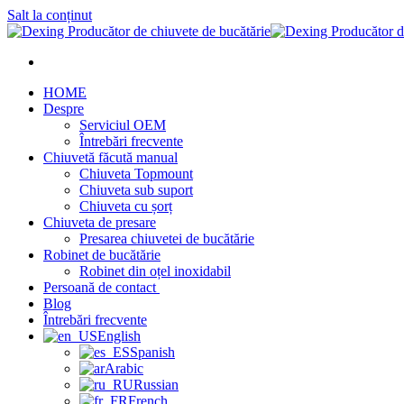
Salt la conținut
HOME
Despre
Serviciul OEM
Întrebări frecvente
Chiuvetă făcută manual
Chiuveta Topmount
Chiuveta sub suport
Chiuveta cu șorț
Chiuveta de presare
Presarea chiuvetei de bucătărie
Robinet de bucătărie
Robinet din oțel inoxidabil
Persoană de contact
Blog
Întrebări frecvente
English
Spanish
Arabic
Russian
French