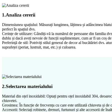
1.Analiza cererii
Dimensiunea spațiului: Măsurați lungimea, lățimea și adâncimea blatulu
perfect în spațiul dvs.
Cerințe de utilizare: Gândiți-vă la numărul de persoane din familia dvs.
dublu și dacă aveți nevoie de funcții suplimentare, cum ar fi un coș de
Preferință de stil: Potriviți stilul general de decor al bucătăriei dvs. 
suprafeței (periat, lustruit, mat, etc.) și culoarea.
2.Selectarea materialului
Material din oțel inoxidabil: Optați pentru oțel inoxidabil 304, deoarece
chiuvetei.
Grosimea: În funcție de frecvența cu care este utilizată chiuveta și de 
Accesorii: Selectați robinete, drenuri, furtunuri și alte accesorii de înal