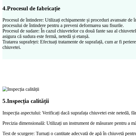
4.Procesul de fabricație
Procesul de întindere: Utilizați echipamente și proceduri avansate de înt
procesului de întindere pentru a preveni deformarea sau fisurile.
Procesul de sudare: În cazul chiuvetelor cu două fante sau al chiuvetel
asigura că sudura este fermă, netedă și etanșă.
Tratarea suprafeței: Efectuați tratamente de suprafață, cum ar fi periere
chiuvetei.
5.Inspecția calității
Inspecția aspectului: Verificați dacă suprafața chiuvetei este netedă, fă
Precizia dimensională: Utilizați un instrument de măsurare pentru a mă
Test de scurgere: Turnați o cantitate adecvată de apă în chiuvetă pentru