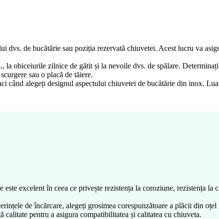
i dvs. de bucătărie sau poziția rezervată chiuvetei. Acest lucru va asigu
, la obiceiurile zilnice de gătit și la nevoile dvs. de spălare. Determin
 scurgere sau o placă de tăiere.
atunci când alegeți designul aspectului chiuvetei de bucătărie din inox. Lua
 este excelent în ceea ce privește rezistența la coroziune, rezistența la c
cerințele de încărcare, alegeți grosimea corespunzătoare a plăcii din oțe
tă calitate pentru a asigura compatibilitatea și calitatea cu chiuveta.