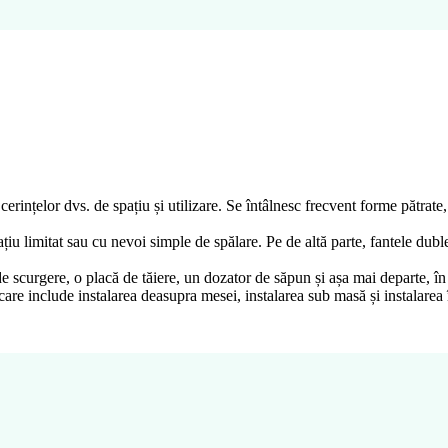
erințelor dvs. de spațiu și utilizare. Se întâlnesc frecvent forme pătrat
țiu limitat sau cu nevoi simple de spălare. Pe de altă parte, fantele dubl
 scurgere, o placă de tăiere, un dozator de săpun și așa mai departe, în f
are include instalarea deasupra mesei, instalarea sub masă și instalarea î