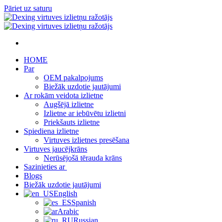
Pāriet uz saturu
HOME
Par
OEM pakalpojums
Biežāk uzdotie jautājumi
Ar rokām veidota izlietne
Augšējā izlietne
Izlietne ar iebūvētu izlietni
Priekšauts izlietne
Spiediena izlietne
Virtuves izlietnes presēšana
Virtuves jaucējkrāns
Nerūsējošā tērauda krāns
Sazinieties ar
Blogs
Biežāk uzdotie jautājumi
English
Spanish
Arabic
Russian