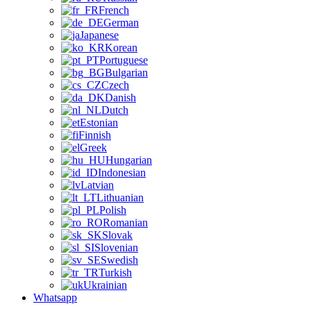
French
German
Japanese
Korean
Portuguese
Bulgarian
Czech
Danish
Dutch
Estonian
Finnish
Greek
Hungarian
Indonesian
Latvian
Lithuanian
Polish
Romanian
Slovak
Slovenian
Swedish
Turkish
Ukrainian
Whatsapp