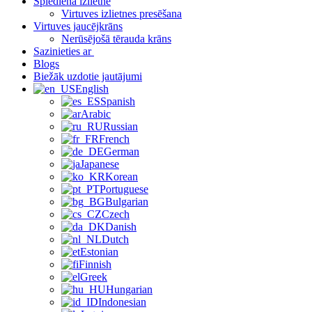
Spiediena izlietne
Virtuves izlietnes presēšana
Virtuves jaucējkrāns
Nerūsējošā tērauda krāns
Sazinieties ar
Blogs
Biežāk uzdotie jautājumi
English
Spanish
Arabic
Russian
French
German
Japanese
Korean
Portuguese
Bulgarian
Czech
Danish
Dutch
Estonian
Finnish
Greek
Hungarian
Indonesian