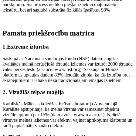
pārklājumu. Šis process ne tikai piešķir izlietnei dziļi matētu
tekstūru, bet arī saglabā substrāta fizikālās īpašības. 98%
Pamata priekšrocību matrica
1.Extreme izturība
Saskaņā ar Nacionālā sanitārijas fonda (NSF) datiem augstas
kvalitātes melnā nerūsējošā tērauda izlietnes var izturēt 2000 tērauda
vates berzes testu (atsauce: www.nsf.org). Saskaņā ar Houzz
platformas aptaujas datiem 83% lietotāju ziņoja, ka tās izturība pret
skrāpējumiem ir labāka nekā tradicionālajām emaljas izlietnēm.
2. Vizuālās telpas maģija
Karaliskās Mākslas koledžas Krāsu laboratorija Apvienotajā
Karalistē apstiprināja, ka melna virsma var samazināt objektu
vizuālo apjomu par 15% (datu avots: www.rca.ac.uk). Nelielās
virtuvēs melnas izlietnes var efektīvi vājināt aprīkojuma klātbūtni un
radīt paplašinātu vizuālo efektu.