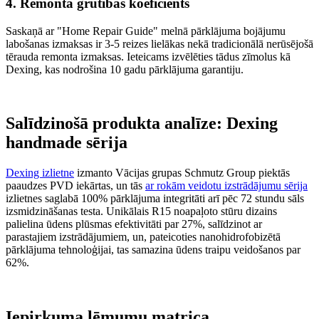
4. Remonta grūtības koeficients
Saskaņā ar "Home Repair Guide" melnā pārklājuma bojājumu
labošanas izmaksas ir 3-5 reizes lielākas nekā tradicionālā nerūsējošā
tērauda remonta izmaksas. Ieteicams izvēlēties tādus zīmolus kā
Dexing, kas nodrošina 10 gadu pārklājuma garantiju.
Salīdzinošā produkta analīze: Dexing
handmade sērija
Dexing izlietne
izmanto Vācijas grupas Schmutz Group piektās
paaudzes PVD iekārtas, un tās
ar rokām veidotu izstrādājumu sērija
izlietnes saglabā 100% pārklājuma integritāti arī pēc 72 stundu sāls
izsmidzināšanas testa. Unikālais R15 noapaļoto stūru dizains
palielina ūdens plūsmas efektivitāti par 27%, salīdzinot ar
parastajiem izstrādājumiem, un, pateicoties nanohidrofobizētā
pārklājuma tehnoloģijai, tas samazina ūdens traipu veidošanos par
62%.
Iepirkuma lēmumu matrica