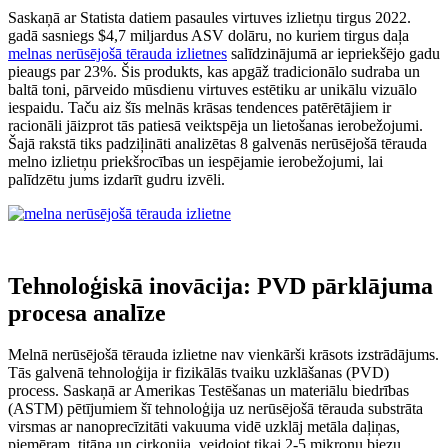
Saskaņā ar Statista datiem pasaules virtuves izlietņu tirgus 2022.
gadā sasniegs $4,7 miljardus ASV dolāru, no kuriem tirgus daļa
melnas nerūsējošā tērauda izlietnes
salīdzinājumā ar iepriekšējo gadu
pieaugs par 23%. Šis produkts, kas apgāž tradicionālo sudraba un
baltā toni, pārveido mūsdienu virtuves estētiku ar unikālu vizuālo
iespaidu. Taču aiz šīs melnās krāsas tendences patērētājiem ir
racionāli jāizprot tās patiesā veiktspēja un lietošanas ierobežojumi.
Šajā rakstā tiks padziļināti analizētas 8 galvenās nerūsējošā tērauda
melno izlietņu priekšrocības un iespējamie ierobežojumi, lai
palīdzētu jums izdarīt gudru izvēli.
Tehnoloģiskā inovācija: PVD pārklājuma
procesa analīze
Melnā nerūsējošā tērauda izlietne nav vienkārši krāsots izstrādājums.
Tās galvenā tehnoloģija ir fizikālās tvaiku uzklāšanas (PVD)
process. Saskaņā ar Amerikas Testēšanas un materiālu biedrības
(ASTM) pētījumiem šī tehnoloģija uz nerūsējošā tērauda substrāta
virsmas ar nanoprecīzitāti vakuuma vidē uzklāj metāla daļiņas,
piemēram, titāna un cirkonija, veidojot tikai 2-5 mikronu biezu