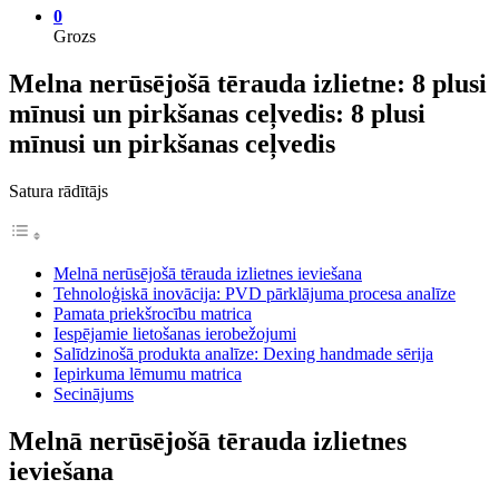
0
Grozs
Melna nerūsējošā tērauda izlietne: 8 plusi
mīnusi un pirkšanas ceļvedis: 8 plusi
mīnusi un pirkšanas ceļvedis
Satura rādītājs
Melnā nerūsējošā tērauda izlietnes ieviešana
Tehnoloģiskā inovācija: PVD pārklājuma procesa analīze
Pamata priekšrocību matrica
Iespējamie lietošanas ierobežojumi
Salīdzinošā produkta analīze: Dexing handmade sērija
Iepirkuma lēmumu matrica
Secinājums
Melnā nerūsējošā tērauda izlietnes
ieviešana