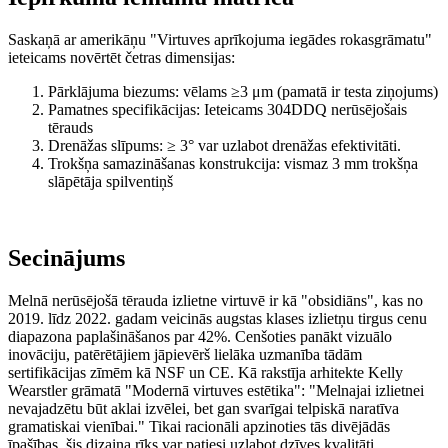
Saskaņā ar amerikāņu "Virtuves aprīkojuma iegādes rokasgrāmatu"
ieteicams novērtēt četras dimensijas:
Pārklājuma biezums: vēlams ≥3 μm (pamatā ir testa ziņojums)
Pamatnes specifikācijas: Ieteicams 304DDQ nerūsējošais
tērauds
Drenāžas slīpums: ≥ 3° var uzlabot drenāžas efektivitāti.
Trokšņa samazināšanas konstrukcija: vismaz 3 mm trokšņa
slāpētāja spilventiņš
Secinājums
Melnā nerūsējošā tērauda izlietne virtuvē ir kā "obsidiāns", kas no
2019. līdz 2022. gadam veicinās augstas klases izlietņu tirgus cenu
diapazona paplašināšanos par 42%. Cenšoties panākt vizuālo
inovāciju, patērētājiem jāpievērš lielāka uzmanība tādām
sertifikācijas zīmēm kā NSF un CE. Kā rakstīja arhitekte Kelly
Wearstler grāmatā "Modernā virtuves estētika": "Melnajai izlietnei
nevajadzētu būt aklai izvēlei, bet gan svarīgai telpiskā naratīva
gramatiskai vienībai." Tikai racionāli apzinoties tās divējādās
īpašības, šis dizaina rīks var patiesi uzlabot dzīves kvalitāti.