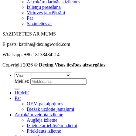
Ar rokām darinātas izlietnes
Izlietņu presēšana
Virtuves jaucējkrāni
Par
Sazinieties ar
SAZINIETIES AR MUMS
E-pasts:
katrina@dexingworld.com
Whatsapp: +86 18138484514
Copyright 2026 ©
Dexing Visas tiesības aizsargātas.
Meklēt:
HOME
Par
OEM pakalpojums
Biežāk uzdotie jautājumi
Ar rokām veidota izlietne
Augšējā izlietne
Izlietne ar iebūvētu izlietni
Priekšauts izlietne