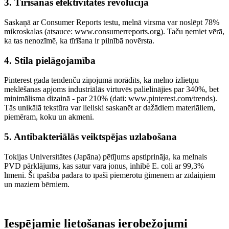
3. Tīrīšanas efektivitātes revolūcija
Saskaņā ar Consumer Reports testu, melnā virsma var noslēpt 78%
mikroskalas (atsauce: www.consumerreports.org). Taču ņemiet vērā,
ka tas nenozīmē, ka tīrīšana ir pilnībā novērsta.
4. Stila pielāgojamība
Pinterest gada tendenču ziņojumā norādīts, ka melno izlietņu
meklēšanas apjoms industriālās virtuvēs palielinājies par 340%, bet
minimālisma dizainā - par 210% (dati: www.pinterest.com/trends).
Tās unikālā tekstūra var lieliski saskanēt ar dažādiem materiāliem,
piemēram, koku un akmeni.
5. Antibakteriālās veiktspējas uzlabošana
Tokijas Universitātes (Japāna) pētījums apstiprināja, ka melnais
PVD pārklājums, kas satur vara jonus, inhibē E. coli ar 99,3%
līmeni. Šī īpašība padara to īpaši piemērotu ģimenēm ar zīdaiņiem
un maziem bērniem.
Iespējamie lietošanas ierobežojumi