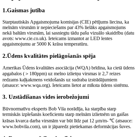
1.Gaismas jutība
Starptautiskās Apgaismojuma komisijas (CIE) pētījums liecina, ka
melnām virsmām ir nepieciešams par 43% lielāks apgaismojums
nekā baltām virsmām, lai sasniegtu tādu pašu vizuālo skaidrību (datu
avots: www.cie.co.uk). Ieteicams izmantot ar LED lentes
apgaismojumu ar 5000 K krāsu temperatūru.
2.Ūdens kvalitātes pielāgošanās spēja
Amerikas Ūdens kvalitātes asociācija (WQA) brīdina, ka cietā ūdens
apgabalos (＞180ppm) uz melno izlietņu virsmas ir 2,7 reizes
redzams kaļķakmens veidošanās uz sudraba izstrādājumiem
(atsauce: www.wqa.org). Ieteicams lietot ar mīksta ūdens sistēmu.
3. Uzstādīšanas vides ierobežojumi
Būvnormatīvu eksperts Bob Vila norādīja, ka starpība starp
termiskās izplešanās koeficientu starp melnām izlietnēm un gaišas
krāsas kvarca darba virsmām var būt līdz pat 12 μm/m- ℃ (atsauce:
www.bobvila.com), un ir jāparedz pietiekamas deformācijas šuves.