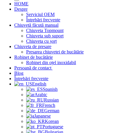
HOME
Despre
Serviciul OEM
Întrebări frecvente
Chiuvetă făcută manual
Chiuveta Topmount
Chiuveta sub suport
Chiuveta cu șorț
Chiuveta de presare
Presarea chiuvetei de bucătărie
Robinet de bucătărie
Robinet din oțel inoxidabil
Persoană de contact
Blog
Întrebări frecvente
English
Spanish
Arabic
Russian
French
German
Japanese
Korean
Portuguese
Bulgarian