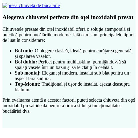
Alegerea chiuvetei perfecte din oțel inoxidabil presat
Chiuvetele presate din oțel inoxidabil oferă o soluție atemporală și
practică pentru bucătăriile moderne. Iată care sunt principalele tipuri
de luat în considerare:
Bol unic:
O alegere clasică, ideală pentru curățarea generală
și spălarea vaselor.
Bol dublu:
Perfect pentru multitasking, permițându-vă să
spălați vasele într-un bazin și să le clătiți în celălalt.
Sub montaj:
Elegant și modern, instalat sub blat pentru un
aspect fără sudură.
Top-Mount:
Tradițional și ușor de instalat, așezat deasupra
blatului.
Prin evaluarea atentă a acestor factori, puteți selecta chiuveta din oțel
inoxidabil presat ideală pentru a ridica stilul și funcționalitatea
bucătăriei dvs.