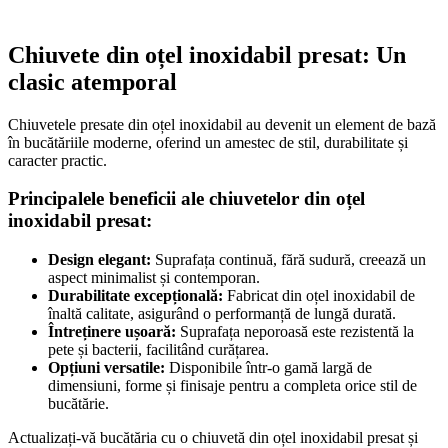
Chiuvete din oțel inoxidabil presat: Un
clasic atemporal
Chiuvetele presate din oțel inoxidabil au devenit un element de bază
în bucătăriile moderne, oferind un amestec de stil, durabilitate și
caracter practic.
Principalele beneficii ale chiuvetelor din oțel
inoxidabil presat:
Design elegant:
Suprafața continuă, fără sudură, creează un
aspect minimalist și contemporan.
Durabilitate excepțională:
Fabricat din oțel inoxidabil de
înaltă calitate, asigurând o performanță de lungă durată.
Întreținere ușoară:
Suprafața neporoasă este rezistentă la
pete și bacterii, facilitând curățarea.
Opțiuni versatile:
Disponibile într-o gamă largă de
dimensiuni, forme și finisaje pentru a completa orice stil de
bucătărie.
Actualizați-vă bucătăria cu o chiuvetă din oțel inoxidabil presat și