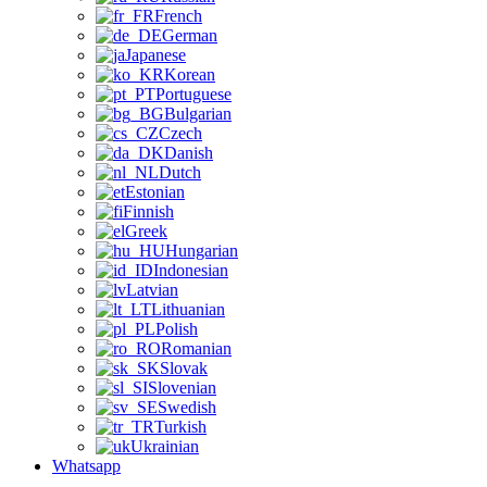
French
German
Japanese
Korean
Portuguese
Bulgarian
Czech
Danish
Dutch
Estonian
Finnish
Greek
Hungarian
Indonesian
Latvian
Lithuanian
Polish
Romanian
Slovak
Slovenian
Swedish
Turkish
Ukrainian
Whatsapp