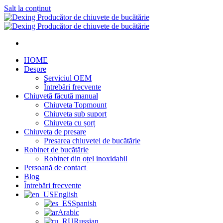
Salt la conținut
HOME
Despre
Serviciul OEM
Întrebări frecvente
Chiuvetă făcută manual
Chiuveta Topmount
Chiuveta sub suport
Chiuveta cu șorț
Chiuveta de presare
Presarea chiuvetei de bucătărie
Robinet de bucătărie
Robinet din oțel inoxidabil
Persoană de contact
Blog
Întrebări frecvente
English
Spanish
Arabic
Russian