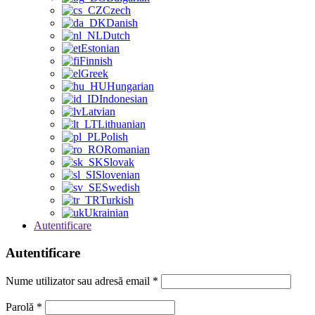
Czech
Danish
Dutch
Estonian
Finnish
Greek
Hungarian
Indonesian
Latvian
Lithuanian
Polish
Romanian
Slovak
Slovenian
Swedish
Turkish
Ukrainian
Autentificare
Autentificare
Nume utilizator sau adresă email
*
Parolă
*