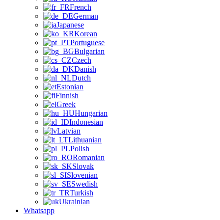
French
German
Japanese
Korean
Portuguese
Bulgarian
Czech
Danish
Dutch
Estonian
Finnish
Greek
Hungarian
Indonesian
Latvian
Lithuanian
Polish
Romanian
Slovak
Slovenian
Swedish
Turkish
Ukrainian
Whatsapp