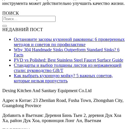
инструмента может действительно улучшить качество жизни.
ПОИСК
НЕДАВНИЙ ПОСТ
Остановите засоры кухонной раковины: 6 проверенных
методов и советов по профилактике
Why 304 Handmade Sinks Outperform Standard Sinks? 6
Facts
PVD vs Polished: Best Stainless Steel Faucet Surface Guide
Стандарты и выбор толщины листов из нержавеющей
стали: руководство GB/T
Как выбрать кухонную мойку? 5 важных советов,
которые нельзя пропустить
Dexing Kitchen And Sanitary Equipment Co.Ltd
Адрес в Китае: 23 Zhenlian Road, Fusha Town, Zhongshan City,
Guangdong Province
Добавить в Вьетнам: Деревня Бинь Тьен 2, деревня Дук Хоа
Ха, район Дук Хоа, провинция Лонг Ан, Вьетнам