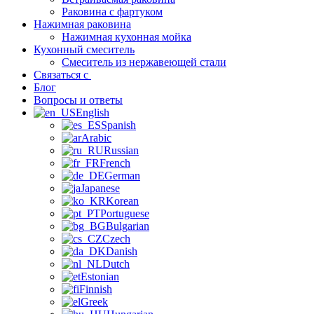
Раковина с фартуком
Нажимная раковина
Нажимная кухонная мойка
Кухонный смеситель
Смеситель из нержавеющей стали
Связаться с
Блог
Вопросы и ответы
English
Spanish
Arabic
Russian
French
German
Japanese
Korean
Portuguese
Bulgarian
Czech
Danish
Dutch
Estonian
Finnish
Greek