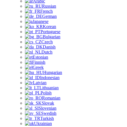
Arabic
Russian
French
German
Japanese
Korean
Portuguese
Bulgarian
Czech
Danish
Dutch
Estonian
Finnish
Greek
Hungarian
Indonesian
Latvian
Lithuanian
Polish
Romanian
Slovak
Slovenian
Swedish
Turkish
Ukrainian