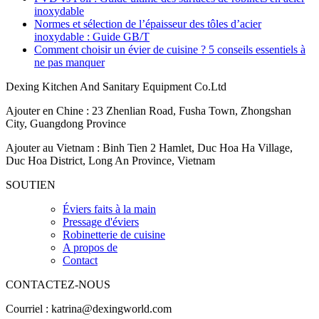
inoxydable
Normes et sélection de l’épaisseur des tôles d’acier
inoxydable : Guide GB/T
Comment choisir un évier de cuisine ? 5 conseils essentiels à
ne pas manquer
Dexing Kitchen And Sanitary Equipment Co.Ltd
Ajouter en Chine : 23 Zhenlian Road, Fusha Town, Zhongshan
City, Guangdong Province
Ajouter au Vietnam : Binh Tien 2 Hamlet, Duc Hoa Ha Village,
Duc Hoa District, Long An Province, Vietnam
SOUTIEN
Éviers faits à la main
Pressage d'éviers
Robinetterie de cuisine
A propos de
Contact
CONTACTEZ-NOUS
Courriel :
katrina@dexingworld.com