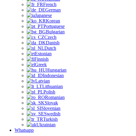
French
German
Japanese
Korean
Portuguese
Bulgarian
Czech
Danish
Dutch
Estonian
Finnish
Greek
Hungarian
Indonesian
Latvian
Lithuanian
Polish
Romanian
Slovak
Slovenian
Swedish
Turkish
Ukrainian
Whatsapp