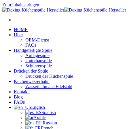
Zum Inhalt springen
HOME
Über
OEM-Dienst
FAQs
Handgefertigte Spüle
Auflagespüle
Unterbauspüle
Schürzenspüle
Drücken der Spüle
Drücken der Küchenspüle
Küchenwasserhahn
Wasserhahn aus Edelstahl
Kontakt
Blog
FAQs
English
Spanish
Arabic
Russian
French