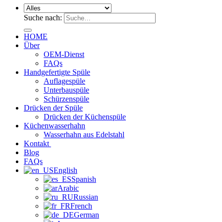
Suche nach:
HOME
Über
OEM-Dienst
FAQs
Handgefertigte Spüle
Auflagespüle
Unterbauspüle
Schürzenspüle
Drücken der Spüle
Drücken der Küchenspüle
Küchenwasserhahn
Wasserhahn aus Edelstahl
Kontakt
Blog
FAQs
English
Spanish
Arabic
Russian
French
German