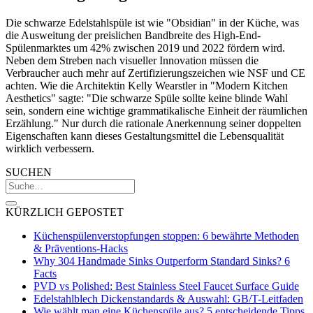
Die schwarze Edelstahlspüle ist wie "Obsidian" in der Küche, was
die Ausweitung der preislichen Bandbreite des High-End-
Spülenmarktes um 42% zwischen 2019 und 2022 fördern wird.
Neben dem Streben nach visueller Innovation müssen die
Verbraucher auch mehr auf Zertifizierungszeichen wie NSF und CE
achten. Wie die Architektin Kelly Wearstler in "Modern Kitchen
Aesthetics" sagte: "Die schwarze Spüle sollte keine blinde Wahl
sein, sondern eine wichtige grammatikalische Einheit der räumlichen
Erzählung." Nur durch die rationale Anerkennung seiner doppelten
Eigenschaften kann dieses Gestaltungsmittel die Lebensqualität
wirklich verbessern.
SUCHEN
KÜRZLICH GEPOSTET
Küchenspülenverstopfungen stoppen: 6 bewährte Methoden
& Präventions-Hacks
Why 304 Handmade Sinks Outperform Standard Sinks? 6
Facts
PVD vs Polished: Best Stainless Steel Faucet Surface Guide
Edelstahlblech Dickenstandards & Auswahl: GB/T-Leitfaden
Wie wählt man eine Küchenspüle aus? 5 entscheidende Tipps,