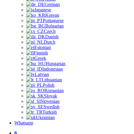
German
Japanese
Korean
Portuguese
Bulgarian
Czech
Danish
Dutch
Estonian
Finnish
Greek
Hungarian
Indonesian
Latvian
Lithuanian
Polish
Romanian
Slovak
Slovenian
Swedish
Turkish
Ukrainian
Whatsapp
0