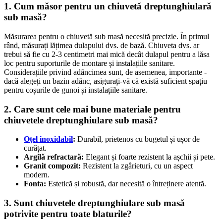
1. Cum măsor pentru un chiuvetă dreptunghiulară
sub masă?
Măsurarea pentru o chiuvetă sub masă necesită precizie. În primul
rând, măsurați lățimea dulapului dvs. de bază. Chiuveta dvs. ar
trebui să fie cu 2-3 centimetri mai mică decât dulapul pentru a lăsa
loc pentru suporturile de montare și instalațiile sanitare.
Considerațiile privind adâncimea sunt, de asemenea, importante -
dacă alegeți un bazin adânc, asigurați-vă că există suficient spațiu
pentru coșurile de gunoi și instalațiile sanitare.
2. Care sunt cele mai bune materiale pentru
chiuvetele dreptunghiulare sub masă?
Oțel inoxidabil
:
Durabil, prietenos cu bugetul și ușor de
curățat.
Argilă refractară:
Elegant și foarte rezistent la așchii și pete.
Granit compozit:
Rezistent la zgârieturi, cu un aspect
modern.
Fonta:
Estetică și robustă, dar necesită o întreținere atentă.
3. Sunt chiuvetele dreptunghiulare sub masă
potrivite pentru toate blaturile?