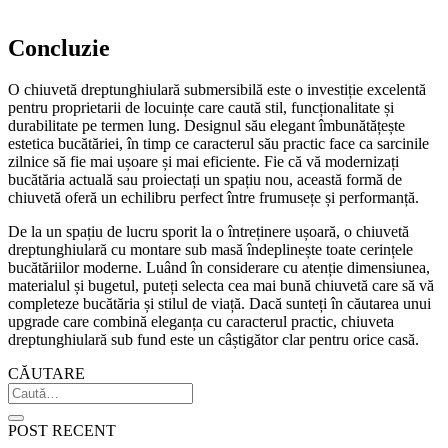
Concluzie
O chiuvetă dreptunghiulară submersibilă este o investiție excelentă
pentru proprietarii de locuințe care caută stil, funcționalitate și
durabilitate pe termen lung. Designul său elegant îmbunătățește
estetica bucătăriei, în timp ce caracterul său practic face ca sarcinile
zilnice să fie mai ușoare și mai eficiente. Fie că vă modernizați
bucătăria actuală sau proiectați un spațiu nou, această formă de
chiuvetă oferă un echilibru perfect între frumusețe și performanță.
De la un spațiu de lucru sporit la o întreținere ușoară, o chiuvetă
dreptunghiulară cu montare sub masă îndeplinește toate cerințele
bucătăriilor moderne. Luând în considerare cu atenție dimensiunea,
materialul și bugetul, puteți selecta cea mai bună chiuvetă care să vă
completeze bucătăria și stilul de viață. Dacă sunteți în căutarea unui
upgrade care combină eleganța cu caracterul practic, chiuveta
dreptunghiulară sub fund este un câștigător clar pentru orice casă.
CĂUTARE
POST RECENT