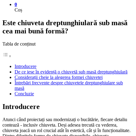
0
Coș
Este chiuveta dreptunghiulară sub masă
cea mai bună formă?
Tabla de conținut
Introducere
De ce iese în evidență o chiuvetă sub masă dreptunghiulară
Considerații cheie la alegerea formei chiuvetei
Întrebări frecvente despre chiuvetele dreptunghiulare sub
masă
Concluzie
Introducere
Atunci când proiectați sau modernizați o bucătărie, fiecare detaliu
contează - inclusiv chiuveta. Deși adesea trecută cu vederea,
chiuveta joacă un rol crucial atât în estetică, cât și în funcționalitate.
Dintre diferitele forme de chiuvete disponibile, chiuveta