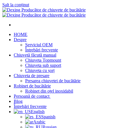
Salt la conținut
HOME
Despre
Serviciul OEM
Întrebări frecvente
Chiuvetă făcută manual
Chiuveta Topmount
Chiuveta sub suport
Chiuveta cu șorț
Chiuveta de presare
Presarea chiuvetei de bucătărie
Robinet de bucătărie
Robinet din oțel inoxidabil
Persoană de contact
Blog
Întrebări frecvente
English
Spanish
Arabic
Russian