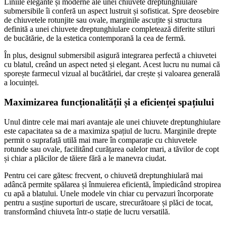
Liniile elegante și moderne ale unei chiuvete dreptunghiulare
submersibile îi conferă un aspect lustruit și sofisticat. Spre deosebire
de chiuvetele rotunjite sau ovale, marginile ascuțite și structura
definită a unei chiuvete dreptunghiulare completează diferite stiluri
de bucătărie, de la estetica contemporană la cea de fermă.
În plus, designul submersibil asigură integrarea perfectă a chiuvetei
cu blatul, creând un aspect neted și elegant. Acest lucru nu numai că
sporește farmecul vizual al bucătăriei, dar crește și valoarea generală
a locuinței.
Maximizarea funcționalității și a eficienței spațiului
Unul dintre cele mai mari avantaje ale unei chiuvete dreptunghiulare
este capacitatea sa de a maximiza spațiul de lucru. Marginile drepte
permit o suprafață utilă mai mare în comparație cu chiuvetele
rotunde sau ovale, facilitând curățarea oalelor mari, a tăvilor de copt
și chiar a plăcilor de tăiere fără a le manevra ciudat.
Pentru cei care gătesc frecvent, o chiuvetă dreptunghiulară mai
adâncă permite spălarea și înmuierea eficientă, împiedicând stropirea
cu apă a blatului. Unele modele vin chiar cu pervazuri încorporate
pentru a susține suporturi de uscare, strecurătoare și plăci de tocat,
transformând chiuveta într-o stație de lucru versatilă.