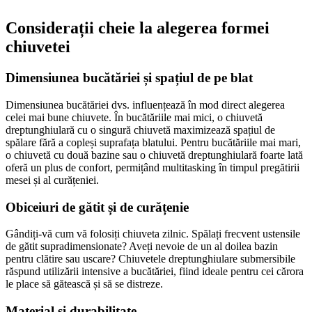
Considerații cheie la alegerea formei
chiuvetei
Dimensiunea bucătăriei și spațiul de pe blat
Dimensiunea bucătăriei dvs. influențează în mod direct alegerea
celei mai bune chiuvete. În bucătăriile mai mici, o chiuvetă
dreptunghiulară cu o singură chiuvetă maximizează spațiul de
spălare fără a copleși suprafața blatului. Pentru bucătăriile mai mari,
o chiuvetă cu două bazine sau o chiuvetă dreptunghiulară foarte lată
oferă un plus de confort, permițând multitasking în timpul pregătirii
mesei și al curățeniei.
Obiceiuri de gătit și de curățenie
Gândiți-vă cum vă folosiți chiuveta zilnic. Spălați frecvent ustensile
de gătit supradimensionate? Aveți nevoie de un al doilea bazin
pentru clătire sau uscare? Chiuvetele dreptunghiulare submersibile
răspund utilizării intensive a bucătăriei, fiind ideale pentru cei cărora
le place să gătească și să se distreze.
Material și durabilitate