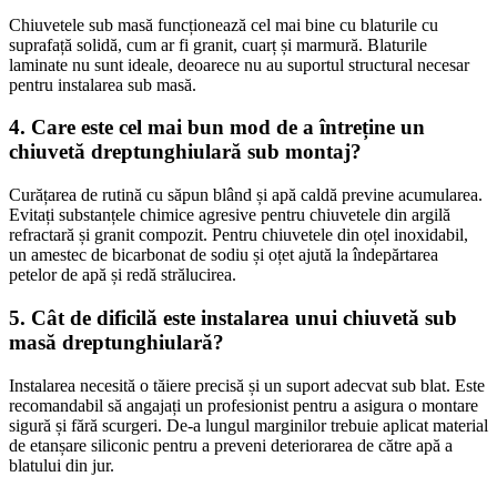
Chiuvetele sub masă funcționează cel mai bine cu blaturile cu
suprafață solidă, cum ar fi granit, cuarț și marmură. Blaturile
laminate nu sunt ideale, deoarece nu au suportul structural necesar
pentru instalarea sub masă.
4. Care este cel mai bun mod de a întreține un
chiuvetă dreptunghiulară sub montaj?
Curățarea de rutină cu săpun blând și apă caldă previne acumularea.
Evitați substanțele chimice agresive pentru chiuvetele din argilă
refractară și granit compozit. Pentru chiuvetele din oțel inoxidabil,
un amestec de bicarbonat de sodiu și oțet ajută la îndepărtarea
petelor de apă și redă strălucirea.
5. Cât de dificilă este instalarea unui chiuvetă sub
masă dreptunghiulară?
Instalarea necesită o tăiere precisă și un suport adecvat sub blat. Este
recomandabil să angajați un profesionist pentru a asigura o montare
sigură și fără scurgeri. De-a lungul marginilor trebuie aplicat material
de etanșare siliconic pentru a preveni deteriorarea de către apă a
blatului din jur.