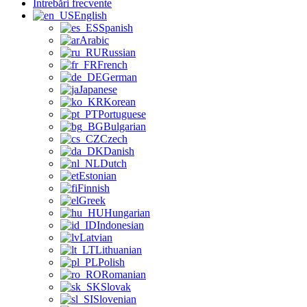
Întrebări frecvente
English
Spanish
Arabic
Russian
French
German
Japanese
Korean
Portuguese
Bulgarian
Czech
Danish
Dutch
Estonian
Finnish
Greek
Hungarian
Indonesian
Latvian
Lithuanian
Polish
Romanian
Slovak
Slovenian