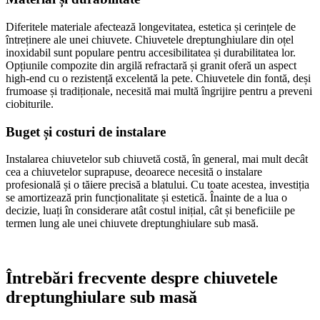
Diferitele materiale afectează longevitatea, estetica și cerințele de
întreținere ale unei chiuvete. Chiuvetele dreptunghiulare din oțel
inoxidabil sunt populare pentru accesibilitatea și durabilitatea lor.
Opțiunile compozite din argilă refractară și granit oferă un aspect
high-end cu o rezistență excelentă la pete. Chiuvetele din fontă, deși
frumoase și tradiționale, necesită mai multă îngrijire pentru a preveni
ciobiturile.
Buget și costuri de instalare
Instalarea chiuvetelor sub chiuvetă costă, în general, mai mult decât
cea a chiuvetelor suprapuse, deoarece necesită o instalare
profesională și o tăiere precisă a blatului. Cu toate acestea, investiția
se amortizează prin funcționalitate și estetică. Înainte de a lua o
decizie, luați în considerare atât costul inițial, cât și beneficiile pe
termen lung ale unei chiuvete dreptunghiulare sub masă.
Întrebări frecvente despre chiuvetele
dreptunghiulare sub masă