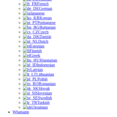
French
German
Japanese
Korean
Portuguese
Bulgarian
Czech
Danish
Dutch
Estonian
Finnish
Greek
Hungarian
Indonesian
Latvian
Lithuanian
Polish
Romanian
Slovak
Slovenian
Swedish
Turkish
Ukrainian
Whatsapp