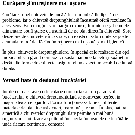
Curățare și întreținere mai ușoare
Curățarea unei chiuvete de bucătărie ar trebui să fie lipsită de
probleme, iar o chiuvetă dreptunghiulară încastrată oferă rezultate în
acest sens. Fără margini sau margini expuse, firimiturile și lichidele
alimentare pot fi șterse cu ușurință de pe blat direct în chiuvetă. Spre
deosebire de chiuvetele încastrate, nu există cusături unde se poate
acumula murdăria, făcând întreținerea mai ușoară și mai igienică.
În plus, chiuvetele dreptunghiulare, în special cele realizate din oțel
inoxidabil sau granit compozit, rezistă mai bine la pete și zgârieturi
decât alte forme de chiuvete, asigurând un aspect impecabil de lungă
durată.
Versatilitate în designul bucătăriei
Indiferent dacă aveți o bucătărie compactă sau un paradis al
bucătarului, o chiuvetă dreptunghiulară se potrivește perfect în
majoritatea amenajărilor. Forma funcționează bine cu diferite
materiale de blat, inclusiv cuarț, marmură și granit. În plus, natura
simetrică a chiuvetelor dreptunghiulare permite o mai bună
organizare și utilizare a spațiului, în special în insulele de bucătărie
unde fiecare centimetru contează.