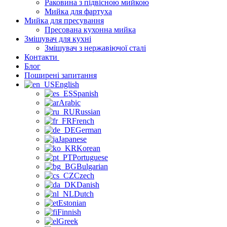
Раковина з підвісною мийкою
Мийка для фартуха
Мийка для пресування
Пресована кухонна мийка
Змішувач для кухні
Змішувач з нержавіючої сталі
Контакти
Блог
Поширені запитання
English
Spanish
Arabic
Russian
French
German
Japanese
Korean
Portuguese
Bulgarian
Czech
Danish
Dutch
Estonian
Finnish
Greek