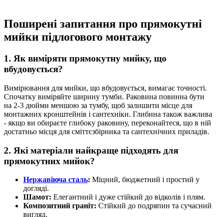
Поширені запитання про прямокутні
мийки підлогового монтажу
1. Як виміряти прямокутну мийку, що
вбудовується?
Вимірювання для мийки, що вбудовується, вимагає точності.
Спочатку виміряйте ширину тумби. Раковина повинна бути
на 2-3 дюйми меншою за тумбу, щоб залишити місце для
монтажних кронштейнів і сантехніки. Глибина також важлива
- якщо ви обираєте глибоку раковину, переконайтеся, що в ній
достатньо місця для сміттєзбірника та сантехнічних приладів.
2. Які матеріали найкраще підходять для
прямокутних мийок?
Нержавіюча сталь
:
Міцний, бюджетний і простий у
догляді.
Шамот:
Елегантний і дуже стійкий до відколів і плям.
Композитний граніт:
Стійкий до подряпин та сучасний
вигляд.