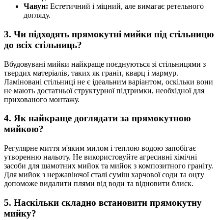
Чавун:
Естетичний і міцний, але вимагає ретельного
догляду.
3. Чи підходять прямокутні мийки під стільницю
до всіх стільниць?
Вбудовувані мийки найкраще поєднуються зі стільницями з
твердих матеріалів, таких як граніт, кварц і мармур.
Ламіновані стільниці не є ідеальним варіантом, оскільки вони
не мають достатньої структурної підтримки, необхідної для
прихованого монтажу.
4. Як найкраще доглядати за прямокутною
мийкою?
Регулярне миття м'яким милом і теплою водою запобігає
утворенню нальоту. Не використовуйте агресивні хімічні
засоби для шамотних мийок та мийок з композитного граніту.
Для мийок з нержавіючої сталі суміш харчової соди та оцту
допоможе видалити плями від води та відновити блиск.
5. Наскільки складно встановити прямокутну
мийку?