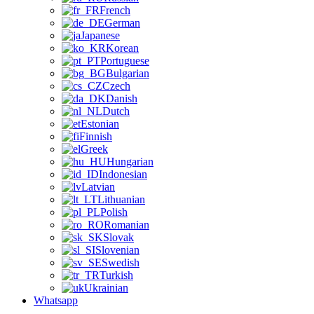
French
German
Japanese
Korean
Portuguese
Bulgarian
Czech
Danish
Dutch
Estonian
Finnish
Greek
Hungarian
Indonesian
Latvian
Lithuanian
Polish
Romanian
Slovak
Slovenian
Swedish
Turkish
Ukrainian
Whatsapp