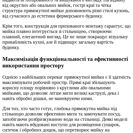
від округлих або овальних мийок, гострі краї та чітка
структура прямокутної мийки доповнюють різні стилі кухонь,
від сучасного до естетики фермерського будинку.
Крім того, конструкція для прихованого монтажу гарантує, що
мийка плавно інтегрується зі стільницею, створюючи
плавний, елегантний вигляд. Це не лише покращує візуальну
привабливість кухні, але й підвищує загальну вартість
будинку.
Максимізація функціональності та ефективності
використання простору
Однією з найбільших переваг прямокутної мийки є її здатність
максимізувати робочий простір. Прямі краї збільшують
корисну площу порівняно з круглими або овальними
мийками, що дозволяє легше мити великі каструлі, дека і
навіть обробні дошки, не маневруючи ними.
Для тих, хто часто готує, глибока прямокутна мийка під
стільницю дозволяє ефективно мити та замочувати посуд,
запобігаючи розбризкуванню води на стільниці. Деякі моделі
навіть мають вбудовані виступи для розміщення сушарок,
ситечок і обробних дощок, що перетворює мийку на