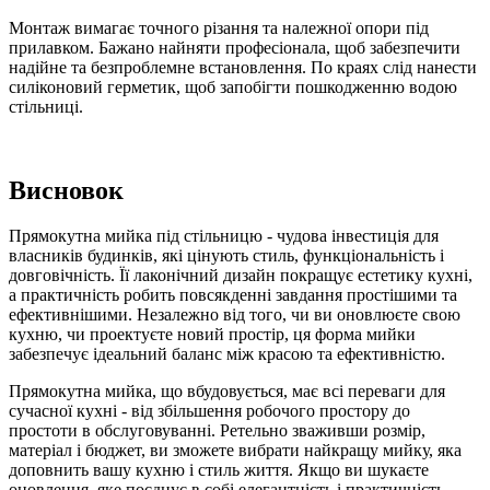
Монтаж вимагає точного різання та належної опори під
прилавком. Бажано найняти професіонала, щоб забезпечити
надійне та безпроблемне встановлення. По краях слід нанести
силіконовий герметик, щоб запобігти пошкодженню водою
стільниці.
Висновок
Прямокутна мийка під стільницю - чудова інвестиція для
власників будинків, які цінують стиль, функціональність і
довговічність. Її лаконічний дизайн покращує естетику кухні,
а практичність робить повсякденні завдання простішими та
ефективнішими. Незалежно від того, чи ви оновлюєте свою
кухню, чи проектуєте новий простір, ця форма мийки
забезпечує ідеальний баланс між красою та ефективністю.
Прямокутна мийка, що вбудовується, має всі переваги для
сучасної кухні - від збільшення робочого простору до
простоти в обслуговуванні. Ретельно зваживши розмір,
матеріал і бюджет, ви зможете вибрати найкращу мийку, яка
доповнить вашу кухню і стиль життя. Якщо ви шукаєте
оновлення, яке поєднує в собі елегантність і практичність,