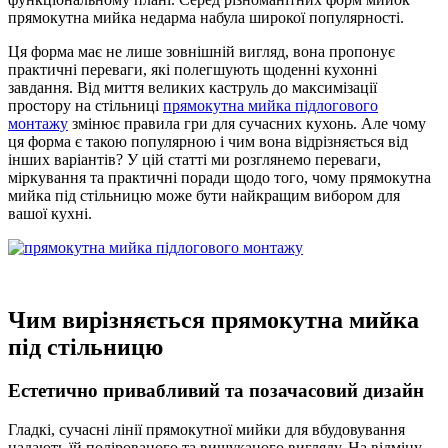
прямокутна мийка недарма набула широкої популярності.
Ця форма має не лише зовнішній вигляд, вона пропонує
практичні переваги, які полегшують щоденні кухонні
завдання. Від миття великих каструль до максимізації
простору на стільниці
прямокутна мийка підлогового
монтажу
змінює правила гри для сучасних кухонь. Але чому
ця форма є такою популярною і чим вона відрізняється від
інших варіантів? У цій статті ми розглянемо переваги,
міркування та практичні поради щодо того, чому прямокутна
мийка під стільницю може бути найкращим вибором для
вашої кухні.
Чим вирізняється прямокутна мийка
під стільницю
Естетично привабливий та позачасовий дизайн
Гладкі, сучасні лінії прямокутної мийки для вбудовування
надають їй полірованого та вишуканого вигляду. На відміну