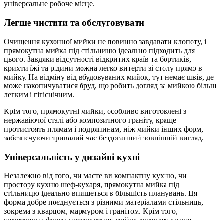
універсальне робоче місце.
Легше чистити та обслуговувати
Очищення кухонної мийки не повинно завдавати клопоту, і
прямокутна мийка під стільницю ідеально підходить для
цього. Завдяки відсутності відкритих країв та бортиків,
крихти їжі та рідини можна легко витерти зі столу прямо в
мийку. На відміну від вбудовуваних мийок, тут немає швів, де
може накопичуватися бруд, що робить догляд за мийкою більш
легким і гігієнічним.
Крім того, прямокутні мийки, особливо виготовлені з
нержавіючої сталі або композитного граніту, краще
протистоять плямам і подряпинам, ніж мийки інших форм,
забезпечуючи тривалий час бездоганний зовнішній вигляд.
Універсальність у дизайні кухні
Незалежно від того, чи маєте ви компактну кухню, чи
простору кухню шеф-кухаря, прямокутна мийка під
стільницю ідеально впишеться в більшість планувань. Ця
форма добре поєднується з різними матеріалами стільниць,
зокрема з кварцом, мармуром і гранітом. Крім того,
симетрична форма прямокутних мийок дозволяє краще