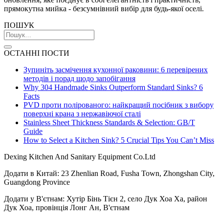
прямокутна мийка - безсумнівний вибір для будь-якої оселі.
ПОШУК
ОСТАННІ ПОСТИ
Зупиніть засмічення кухонної раковини: 6 перевірених
методів і порад щодо запобігання
Why 304 Handmade Sinks Outperform Standard Sinks? 6
Facts
PVD проти полірованого: найкращий посібник з вибору
поверхні крана з нержавіючої сталі
Stainless Sheet Thickness Standards & Selection: GB/T
Guide
How to Select a Kitchen Sink? 5 Crucial Tips You Can’t Miss
Dexing Kitchen And Sanitary Equipment Co.Ltd
Додати в Китай: 23 Zhenlian Road, Fusha Town, Zhongshan City,
Guangdong Province
Додати у В'єтнам: Хутір Бінь Тієн 2, село Дук Хоа Ха, район
Дук Хоа, провінція Лонг Ан, В'єтнам