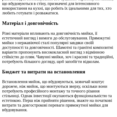
що вбудовуються в стіну, призначені для інтенсивного
використання на кухні, що робить їх ідеальними для тих, хто
любить готувати і розважатися.
Матеріал і довговічність
Різні матеріали впливають на довговічність мийки, її
естетичний вигляд і вимоги до обслуговування. Прямокутні
мийки з нержавіючої сталі популярні завдяки своїй
доступності та довговічності. Шамотні та гранітні композитні
варіанти пропонують висококласний вигляд з відмінною
стійкістю до плям. Чавунні мийки, хоч і красиві та традиційні,
потребують більшого догляду, щоб запобігти відколам.
Бюджет та витрати на встановлення
Встановлення мийок, що вбудовуються, зазвичай коштує
дорожче, ніж мийок, що монтуються зверху, оскільки вони
потребують професійного монтажу та точного різання
стільниці. Однак інвестиції окупаються функціональністю та
естетикою. Перш ніж прийняти рішення, зважте на початкові
витрати та довгострокові переваги прямокутної мийки для
вбудовування.