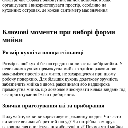
організувати і використовувати простір, особливо на
кухонних островах, де кожен сантиметр має значення.
Ключові моменти при виборі форми
мийки
Розмір кухні та площа стільниці
Розмір вашої кухні безпосередньо впливає на вибір мийки. У
невеликих кухнях прямокутна мийка з однією раковиною
максимізує простір для миття, не захаращуючи при цьому
робочу поверхню. Для більших кухонь додаткову зручність
забезпечить мийка з двома раковинами або надширока
прямокутна мийка, що дозволяє виконувати кілька завдань під
час приготування їжі та прибирання.
Звички приготування їжі та прибирання
Подумайте, як ви використовуєте раковину щодня. Чи часто
ви миєте великогабаритний посуд? Чи потрібна вам друга
раковина для ополіскування або сушіння? Прямокутні мийки,