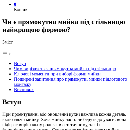
0
Кошик
Чи є прямокутна мийка під стільницю
найкращою формою?
Зміст
Вступ
Чим вирізняється прямокутна мийка під стільницю
Ключові моменти при виборі форми мийки
Поширені запитання про прямокутні мийки підлогового
монтажу
Висновок
Вступ
При проектуванні або оновленні кухні важлива кожна деталь,
включаючи мийку. Хоча мийку часто не беруть до уваги, вона
відіграє вирішальну роль як в естетичному, так і в
функціональному плані. Серед різноманітних форм мийок