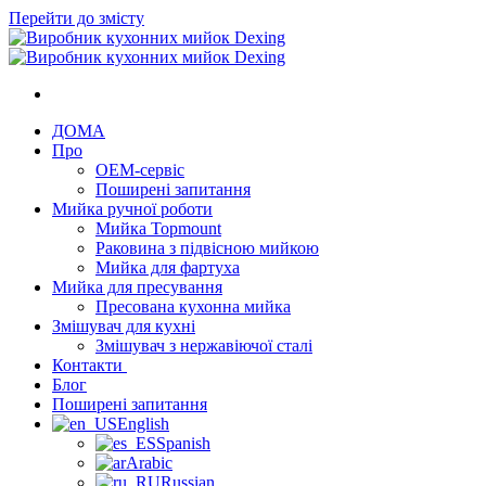
Перейти до змісту
ДОМА
Про
OEM-сервіс
Поширені запитання
Мийка ручної роботи
Мийка Topmount
Раковина з підвісною мийкою
Мийка для фартуха
Мийка для пресування
Пресована кухонна мийка
Змішувач для кухні
Змішувач з нержавіючої сталі
Контакти
Блог
Поширені запитання
English
Spanish
Arabic
Russian