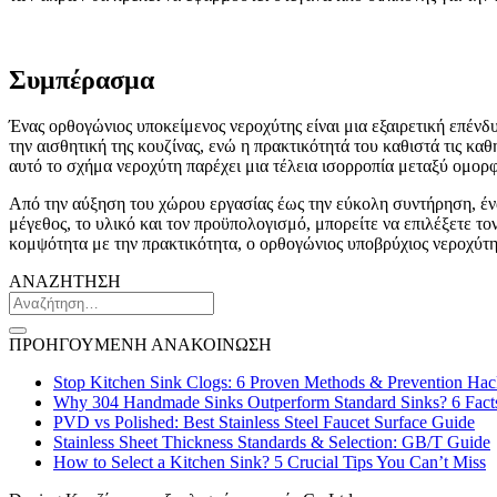
Συμπέρασμα
Ένας ορθογώνιος υποκείμενος νεροχύτης είναι μια εξαιρετική επένδ
την αισθητική της κουζίνας, ενώ η πρακτικότητά του καθιστά τις κα
αυτό το σχήμα νεροχύτη παρέχει μια τέλεια ισορροπία μεταξύ ομορφ
Από την αύξηση του χώρου εργασίας έως την εύκολη συντήρηση, ένα
μέγεθος, το υλικό και τον προϋπολογισμό, μπορείτε να επιλέξετε τ
κομψότητα με την πρακτικότητα, ο ορθογώνιος υποβρύχιος νεροχύτης 
ΑΝΑΖΗΤΗΣΗ
ΠΡΟΗΓΟΥΜΕΝΗ ΑΝΑΚΟΙΝΩΣΗ
Stop Kitchen Sink Clogs: 6 Proven Methods & Prevention Hac
Why 304 Handmade Sinks Outperform Standard Sinks? 6 Fact
PVD vs Polished: Best Stainless Steel Faucet Surface Guide
Stainless Sheet Thickness Standards & Selection: GB/T Guide
How to Select a Kitchen Sink? 5 Crucial Tips You Can’t Miss