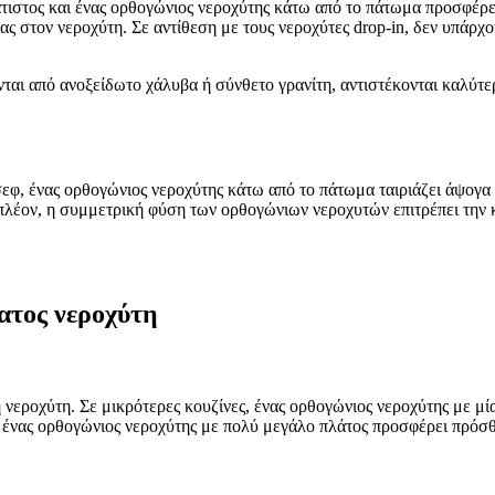
άτιστος και ένας ορθογώνιος νεροχύτης κάτω από το πάτωμα προσφέρει
ας στον νεροχύτη. Σε αντίθεση με τους νεροχύτες drop-in, δεν υπάρ
ονται από ανοξείδωτο χάλυβα ή σύνθετο γρανίτη, αντιστέκονται καλύτ
 σεφ, ένας ορθογώνιος νεροχύτης κάτω από το πάτωμα ταιριάζει άψογα
ιπλέον, η συμμετρική φύση των ορθογώνιων νεροχυτών επιτρέπει την 
ατος νεροχύτη
 νεροχύτη. Σε μικρότερες κουζίνες, ένας ορθογώνιος νεροχύτης με μί
 ή ένας ορθογώνιος νεροχύτης με πολύ μεγάλο πλάτος προσφέρει πρόσ