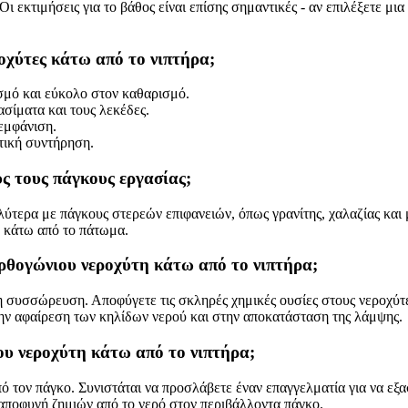
ι εκτιμήσεις για το βάθος είναι επίσης σημαντικές - αν επιλέξετε μια
ροχύτες κάτω από το νιπτήρα;
σμό και εύκολο στον καθαρισμό.
σίματα και τους λεκέδες.
εμφάνιση.
τική συντήρηση.
υς τους πάγκους εργασίας;
τερα με πάγκους στερεών επιφανειών, όπως γρανίτης, χαλαζίας και μά
η κάτω από το πάτωμα.
ορθογώνιου νεροχύτη κάτω από το νιπτήρα;
η συσσώρευση. Αποφύγετε τις σκληρές χημικές ουσίες στους νεροχύτε
την αφαίρεση των κηλίδων νερού και στην αποκατάσταση της λάμψης.
ου νεροχύτη κάτω από το νιπτήρα;
ό τον πάγκο. Συνιστάται να προσλάβετε έναν επαγγελματία για να εξ
 αποφυγή ζημιών από το νερό στον περιβάλλοντα πάγκο.