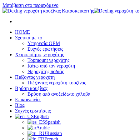
Μετάβαση στο περιεχόμενο
HOME
Σχετικά με το
Υπηρεσία OEM
Συχνές ερωτήσεις
Χειροποίητος νεροχύτης
Topmount νεροχύτης
Κάτω από τον νεροχύτη
Νεροχύτης ποδιάς
Πιέζοντας νεροχύτη
Πιέζοντας νεροχύτη κουζίνας
Βρύση κουζίνας
Βρύση από ανοξείδωτο χάλυβα
Επικοινωνία
Blog
Συχνές ερωτήσεις
English
Spanish
Arabic
Russian
French