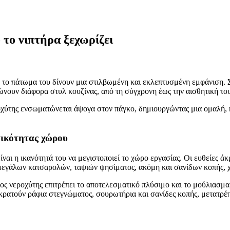
 το νιπτήρα ξεχωρίζει
το πάτωμα του δίνουν μια στιλβωμένη και εκλεπτυσμένη εμφάνιση. Σ
νουν διάφορα στυλ κουζίνας, από τη σύγχρονη έως την αισθητική το
οχύτης ενσωματώνεται άψογα στον πάγκο, δημιουργώντας μια ομαλή, 
τικότητας χώρου
αι η ικανότητά του να μεγιστοποιεί το χώρο εργασίας. Οι ευθείες ά
μεγάλων κατσαρολών, ταψιών ψησίματος, ακόμη και σανίδων κοπής, χω
ς νεροχύτης επιτρέπει το αποτελεσματικό πλύσιμο και το μούλιασμα,
ρατούν ράφια στεγνώματος, σουρωτήρια και σανίδες κοπής, μετατρέπ