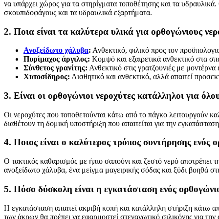
να υπάρχει χώρος για τα στηρίγματα τοποθέτησης και τα υδραυλικά. Ο
σκουπιδοφάγους και τα υδραυλικά εξαρτήματα.
2. Ποια είναι τα καλύτερα υλικά για ορθογώνιους νε
Ανοξείδωτο χάλυβα
:
Ανθεκτικό, φιλικό προς τον προϋπολογι
Πυρίμαχος άργιλος:
Κομψό και εξαιρετικά ανθεκτικό στα σπα
Σύνθετος γρανίτης:
Ανθεκτικό στις γρατζουνιές με μοντέρνα 
Χυτοσίδηρος:
Αισθητικό και ανθεκτικό, αλλά απαιτεί προσεκ
3. Είναι οι ορθογώνιοι νεροχύτες κατάλληλοι για όλο
Οι νεροχύτες που τοποθετούνται κάτω από το πάγκο λειτουργούν καλύ
διαθέτουν τη δομική υποστήριξη που απαιτείται για την εγκατάστασ
4. Ποιος είναι ο καλύτερος τρόπος συντήρησης ενός 
Ο τακτικός καθαρισμός με ήπιο σαπούνι και ζεστό νερό αποτρέπει τ
ανοξείδωτο χάλυβα, ένα μείγμα μαγειρικής σόδας και ξύδι βοηθά σ
5. Πόσο δύσκολη είναι η εγκατάσταση ενός ορθογώνι
Η εγκατάσταση απαιτεί ακριβή κοπή και κατάλληλη στήριξη κάτω απ
των άκρων θα πρέπει να εφαρμοστεί στεγανωτικό σιλικόνης για την