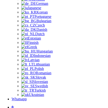
German
Japanese
Korean
Portuguese
Bulgarian
Czech
Danish
Dutch
Estonian
Finnish
Greek
Hungarian
Indonesian
Latvian
Lithuanian
Polish
Romanian
Slovak
Slovenian
Swedish
Turkish
Ukrainian
Whatsapp
0