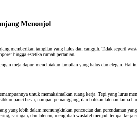
anjang Menonjol
ang memberikan tampilan yang halus dan canggih. Tidak seperti wastafel
mporer hingga estetika rumah pertanian.
gan meja dapur, menciptakan tampilan yang halus dan elegan. Hal ini t
ah kemampuannya untuk memaksimalkan ruang kerja. Tepi yang lurus m
rsihkan panci besar, nampan pemanggang, dan bahkan talenan tanpa h
jang yang lebih dalam memungkinkan pencucian dan perendaman yang 
ring, saringan, dan talenan, mengubah wastafel menjadi tempat kerja 