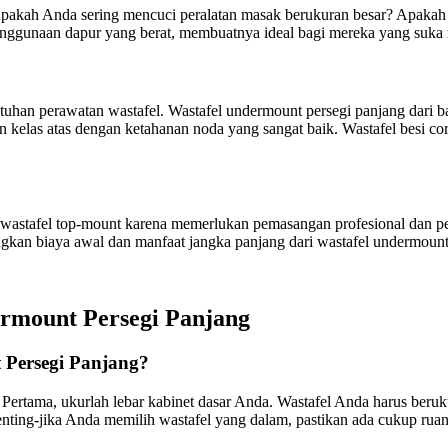
Apakah Anda sering mencuci peralatan masak berukuran besar? Apaka
enggunaan dapur yang berat, membuatnya ideal bagi mereka yang suk
han perawatan wastafel. Wastafel undermount persegi panjang dari baj
n kelas atas dengan ketahanan noda yang sangat baik. Wastafel besi c
astafel top-mount karena memerlukan pemasangan profesional dan pem
ngkan biaya awal dan manfaat jangka panjang dari wastafel undermount
rmount Persegi Panjang
Persegi Panjang?
rtama, ukurlah lebar kabinet dasar Anda. Wastafel Anda harus berukur
nting-jika Anda memilih wastafel yang dalam, pastikan ada cukup ru