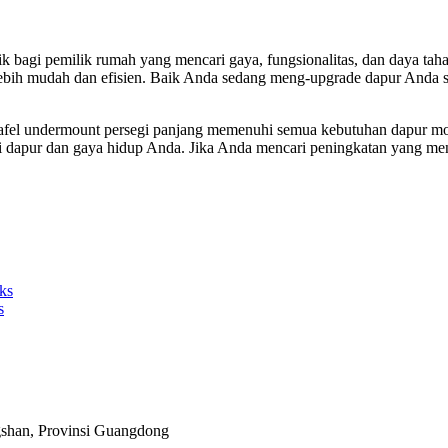
aik bagi pemilik rumah yang mencari gaya, fungsionalitas, dan daya ta
lebih mudah dan efisien. Baik Anda sedang meng-upgrade dapur Anda sa
astafel undermount persegi panjang memenuhi semua kebutuhan dapur 
pi dapur dan gaya hidup Anda. Jika Anda mencari peningkatan yang m
ks
s
gshan, Provinsi Guangdong