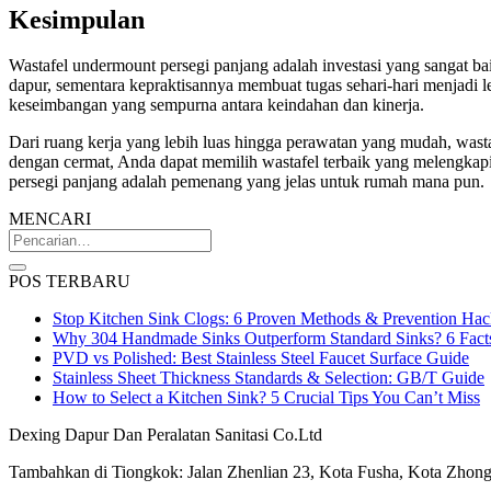
Kesimpulan
Wastafel undermount persegi panjang adalah investasi yang sangat b
dapur, sementara kepraktisannya membuat tugas sehari-hari menjadi 
keseimbangan yang sempurna antara keindahan dan kinerja.
Dari ruang kerja yang lebih luas hingga perawatan yang mudah, w
dengan cermat, Anda dapat memilih wastafel terbaik yang melengka
persegi panjang adalah pemenang yang jelas untuk rumah mana pun.
MENCARI
POS TERBARU
Stop Kitchen Sink Clogs: 6 Proven Methods & Prevention Hac
Why 304 Handmade Sinks Outperform Standard Sinks? 6 Fact
PVD vs Polished: Best Stainless Steel Faucet Surface Guide
Stainless Sheet Thickness Standards & Selection: GB/T Guide
How to Select a Kitchen Sink? 5 Crucial Tips You Can’t Miss
Dexing Dapur Dan Peralatan Sanitasi Co.Ltd
Tambahkan di Tiongkok: Jalan Zhenlian 23, Kota Fusha, Kota Zhon