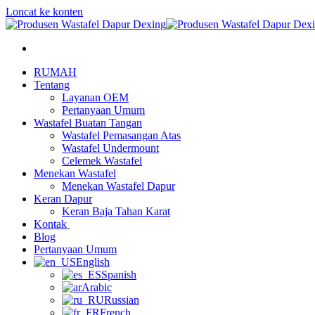
Loncat ke konten
RUMAH
Tentang
Layanan OEM
Pertanyaan Umum
Wastafel Buatan Tangan
Wastafel Pemasangan Atas
Wastafel Undermount
Celemek Wastafel
Menekan Wastafel
Menekan Wastafel Dapur
Keran Dapur
Keran Baja Tahan Karat
Kontak
Blog
Pertanyaan Umum
English
Spanish
Arabic
Russian
French