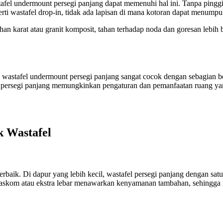
fel undermount persegi panjang dapat memenuhi hal ini. Tanpa pinggi
erti wastafel drop-in, tidak ada lapisan di mana kotoran dapat menump
 tahan karat atau granit komposit, tahan terhadap noda dan goresan lebi
 wastafel undermount persegi panjang sangat cocok dengan sebagian be
afel persegi panjang memungkinkan pengaturan dan pemanfaatan ruang yan
 Wastafel
rbaik. Di dapur yang lebih kecil, wastafel persegi panjang dengan sa
a baskom atau ekstra lebar menawarkan kenyamanan tambahan, sehingg