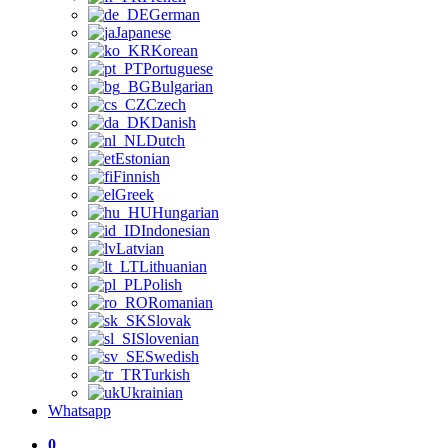
German
Japanese
Korean
Portuguese
Bulgarian
Czech
Danish
Dutch
Estonian
Finnish
Greek
Hungarian
Indonesian
Latvian
Lithuanian
Polish
Romanian
Slovak
Slovenian
Swedish
Turkish
Ukrainian
Whatsapp
0