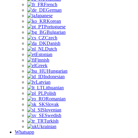
French
German
Japanese
Korean
Portuguese
Bulgarian
Czech
Danish
Dutch
Estonian
Finnish
Greek
Hungarian
Indonesian
Latvian
Lithuanian
Polish
Romanian
Slovak
Slovenian
Swedish
Turkish
Ukrainian
Whatsapp