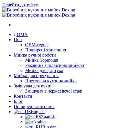
Перейти до змісту
ДОМА
Про
OEM-сервіс
Поширені запитання
Мийка ручної роботи
Мийка Topmount
Раковина з підвісною мийкою
Мийка для фартуха
Мийка для пресування
Пресована кухонна мийка
Змішувач для кухні
Змішувач з нержавіючої сталі
Контакти
Блог
Поширені запитання
English
Spanish
Arabic
Russian