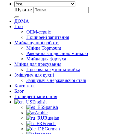
Шукати:
ДОМА
Про
OEM-сервіс
Поширені запитання
Мийка ручної роботи
Мийка Topmount
Раковина з підвісною мийкою
Мийка для фартуха
Мийка для пресування
Пресована кухонна мийка
Змішувач для кухні
Змішувач з нержавіючої сталі
Контакти
Блог
Поширені запитання
English
Spanish
Arabic
Russian
French
German