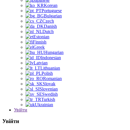
Japanese
Korean
Portuguese
Bulgarian
Czech
Danish
Dutch
Estonian
Finnish
Greek
Hungarian
Indonesian
Latvian
Lithuanian
Polish
Romanian
Slovak
Slovenian
Swedish
Turkish
Ukrainian
Увійти
Увійти