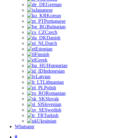
German
Japanese
Korean
Portuguese
Bulgarian
Czech
Danish
Dutch
Estonian
Finnish
Greek
Hungarian
Indonesian
Latvian
Lithuanian
Polish
Romanian
Slovak
Slovenian
Swedish
Turkish
Ukrainian
Whatsapp
0