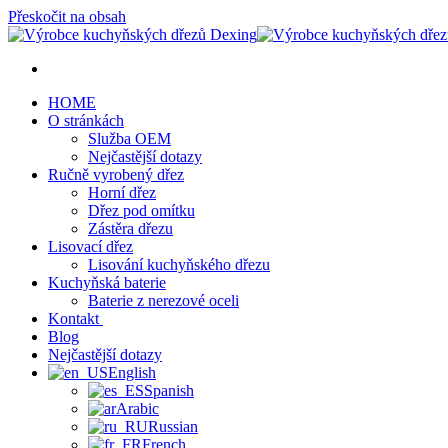
Přeskočit na obsah
HOME
O stránkách
Služba OEM
Nejčastější dotazy
Ručně vyrobený dřez
Horní dřez
Dřez pod omítku
Zástěra dřezu
Lisovací dřez
Lisování kuchyňského dřezu
Kuchyňská baterie
Baterie z nerezové oceli
Kontakt
Blog
Nejčastější dotazy
English
Spanish
Arabic
Russian
French