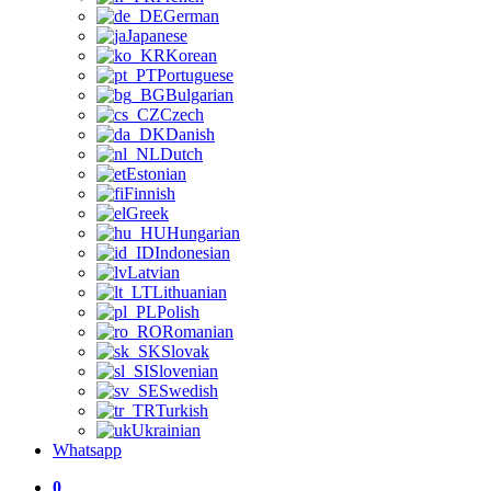
German
Japanese
Korean
Portuguese
Bulgarian
Czech
Danish
Dutch
Estonian
Finnish
Greek
Hungarian
Indonesian
Latvian
Lithuanian
Polish
Romanian
Slovak
Slovenian
Swedish
Turkish
Ukrainian
Whatsapp
0