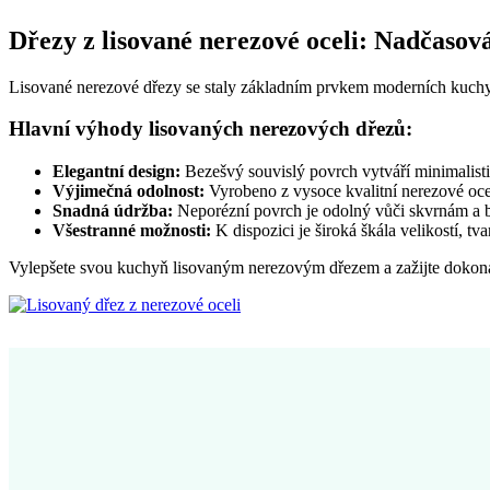
Dřezy z lisované nerezové oceli: Nadčasová
Lisované nerezové dřezy se staly základním prvkem moderních kuchyní 
Hlavní výhody lisovaných nerezových dřezů:
Elegantní design:
Bezešvý souvislý povrch vytváří minimalist
Výjimečná odolnost:
Vyrobeno z vysoce kvalitní nerezové ocel
Snadná údržba:
Neporézní povrch je odolný vůči skvrnám a bak
Všestranné možnosti:
K dispozici je široká škála velikostí, t
Vylepšete svou kuchyň lisovaným nerezovým dřezem a zažijte dokona