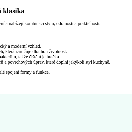
 klasika
a nabízejí kombinaci stylu, odolnosti a praktičnosti.
ický a moderní vzhled.
i, která zaručuje dlouhou životnost.
teriím, takže čištění je hračka.
varů a povrchových úprav, které doplní jakýkoli styl kuchyně.
lé spojení formy a funkce.