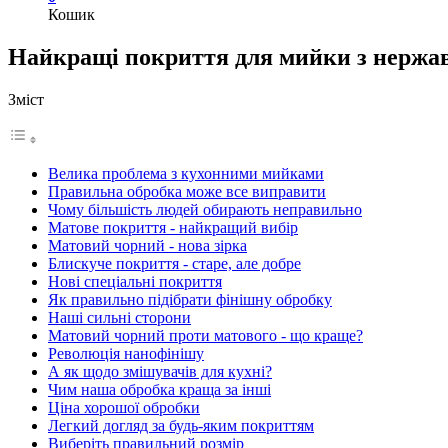
Кошик
Найкращі покриття для мийки з нержавію
Зміст
Велика проблема з кухонними мийками
Правильна обробка може все виправити
Чому більшість людей обирають неправильно
Матове покриття - найкращий вибір
Матовий чорний - нова зірка
Блискуче покриття - старе, але добре
Нові спеціальні покриття
Як правильно підібрати фінішну обробку
Наші сильні сторони
Матовий чорний проти матового - що краще?
Революція нанофінішу
А як щодо змішувачів для кухні?
Чим наша обробка краща за інші
Ціна хорошої обробки
Легкий догляд за будь-яким покриттям
Виберіть правильний розмір