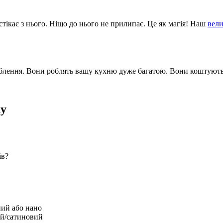
стікає з нього. Ніщо до нього не прилипає. Це як магія! Наш
вели
блення. Вони роблять вашу кухню дуже багатою. Вони коштують
ку
ів?
ний або нано
ий/сатиновий