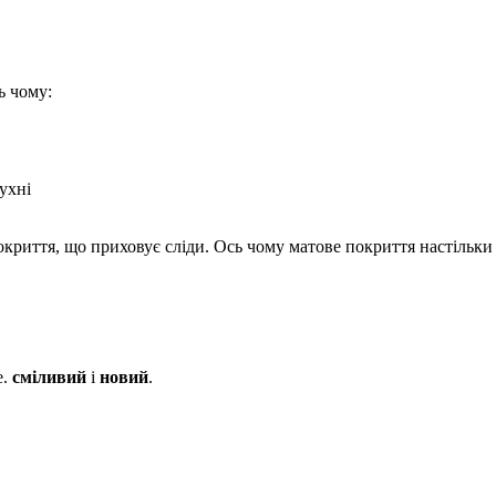
ь чому:
ухні
окриття, що приховує сліди. Ось чому матове покриття настільк
е.
сміливий
і
новий
.