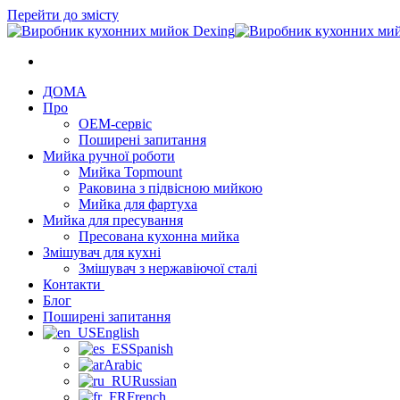
Перейти до змісту
ДОМА
Про
OEM-сервіс
Поширені запитання
Мийка ручної роботи
Мийка Topmount
Раковина з підвісною мийкою
Мийка для фартуха
Мийка для пресування
Пресована кухонна мийка
Змішувач для кухні
Змішувач з нержавіючої сталі
Контакти
Блог
Поширені запитання
English
Spanish
Arabic
Russian
French