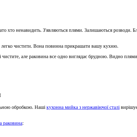
ато хто ненавидить. З'являються плями. Залишаються розводи. 
и легко чистити. Вона повинна прикрашати вашу кухню.
 чистите, але раковина все одно виглядає брудною. Видно плями 
и
ильною обробкою. Наші
кухонна мийка з нержавіючої сталі
вирішує
а раковина
: