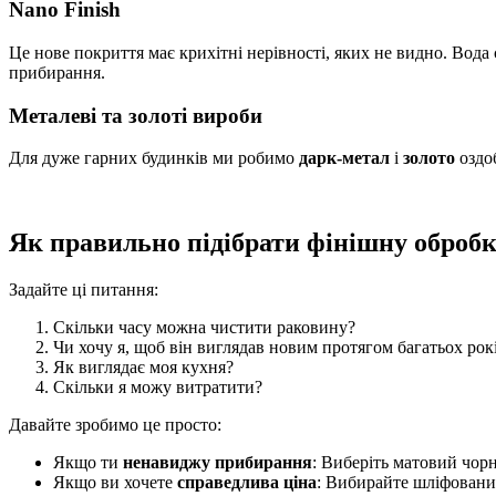
Nano Finish
Це нове покриття має крихітні нерівності, яких не видно. Вода 
прибирання.
Металеві та золоті вироби
Для дуже гарних будинків ми робимо
дарк-метал
і
золото
оздо
Як правильно підібрати фінішну оброб
Задайте ці питання:
Скільки часу можна чистити раковину?
Чи хочу я, щоб він виглядав новим протягом багатьох рок
Як виглядає моя кухня?
Скільки я можу витратити?
Давайте зробимо це просто:
Якщо ти
ненавиджу прибирання
: Виберіть матовий чор
Якщо ви хочете
справедлива ціна
: Вибирайте шліфован