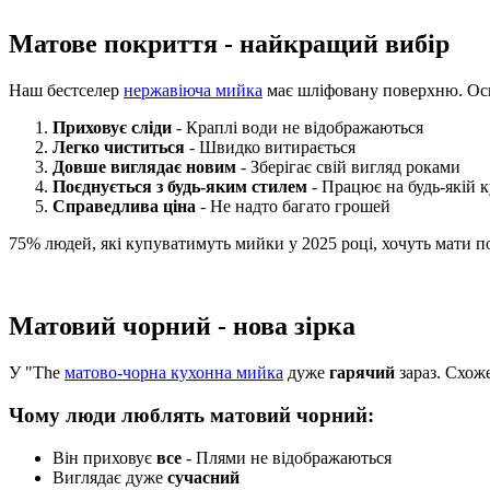
Матове покриття - найкращий вибір
Наш бестселер
нержавіюча мийка
має шліфовану поверхню. Ос
Приховує сліди
- Краплі води не відображаються
Легко чиститься
- Швидко витирається
Довше виглядає новим
- Зберігає свій вигляд роками
Поєднується з будь-яким стилем
- Працює на будь-якій к
Справедлива ціна
- Не надто багато грошей
75% людей, які купуватимуть мийки у 2025 році, хочуть мати п
Матовий чорний - нова зірка
У "The
матово-чорна кухонна мийка
дуже
гарячий
зараз. Схож
Чому люди люблять матовий чорний:
Він приховує
все
- Плями не відображаються
Виглядає дуже
сучасний