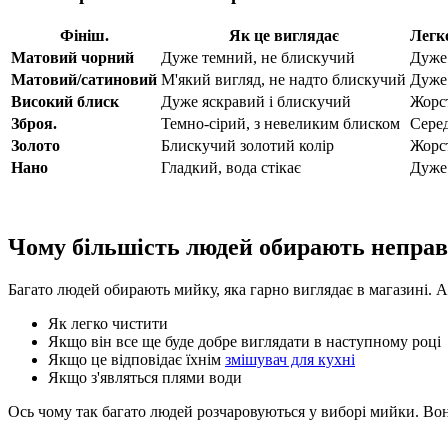
Фініш.
Як це виглядає
Легк
Матовий чорний
Дуже темний, не блискучий
Дуже
Матовий/сатиновий
М'який вигляд, не надто блискучий
Дуже
Високий блиск
Дуже яскравий і блискучий
Жорс
Зброя.
Темно-сірий, з невеликим блиском
Сере
Золото
Блискучий золотий колір
Жорс
Нано
Гладкий, вода стікає
Дуже
Чому більшість людей обирають непра
Багато людей обирають мийку, яка гарно виглядає в магазині. 
Як легко чистити
Якщо він все ще буде добре виглядати в наступному році
Якщо це відповідає їхнім
змішувач для кухні
Якщо з'являться плями води
Ось чому так багато людей розчаровуються у виборі мийки. Вон