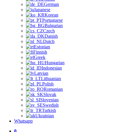
German
Japanese
Korean
Portuguese
Bulgarian
Czech
Danish
Dutch
Estonian
Finnish
Greek
Hungarian
Indonesian
Latvian
Lithuanian
Polish
Romanian
Slovak
Slovenian
Swedish
Turkish
Ukrainian
Whatsapp
0