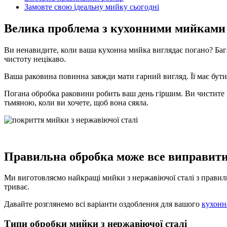
Замовте свою ідеальну мийку сьогодні
Велика проблема з кухонними мийками
Ви ненавидите, коли ваша кухонна мийка виглядає погано? Баг
чистоту нецікаво.
Ваша раковина повинна завжди мати гарний вигляд. Її має бут
Погана обробка раковини робить ваш день гіршим. Ви чистите і
тьмяною, коли ви хочете, щоб вона сяяла.
Правильна обробка може все виправит
Ми виготовляємо найкращі мийки з нержавіючої сталі з прав
триває.
Давайте розглянемо всі варіанти оздоблення для вашого
кухонн
Типи обробки мийки з нержавіючої сталі