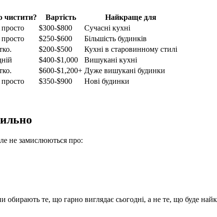
о чистити?
Вартість
Найкраще для
 просто
$300-$800
Сучасні кухні
 просто
$250-$600
Більшість будинків
тко.
$200-$500
Кухні в старовинному стилі
дній
$400-$1,000
Вишукані кухні
тко.
$600-$1,200+
Дуже вишукані будинки
 просто
$350-$900
Нові будинки
вильно
Але не замислюються про:
и обирають те, що гарно виглядає сьогодні, а не те, що буде на