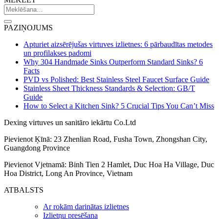
PAZIŅOJUMS
Apturiet aizsērējušas virtuves izlietnes: 6 pārbaudītas metodes
un profilakses padomi
Why 304 Handmade Sinks Outperform Standard Sinks? 6
Facts
PVD vs Polished: Best Stainless Steel Faucet Surface Guide
Stainless Sheet Thickness Standards & Selection: GB/T
Guide
How to Select a Kitchen Sink? 5 Crucial Tips You Can’t Miss
Dexing virtuves un sanitāro iekārtu Co.Ltd
Pievienot Ķīnā: 23 Zhenlian Road, Fusha Town, Zhongshan City,
Guangdong Province
Pievienot Vjetnamā: Binh Tien 2 Hamlet, Duc Hoa Ha Village, Duc
Hoa District, Long An Province, Vietnam
ATBALSTS
Ar rokām darinātas izlietnes
Izlietņu presēšana