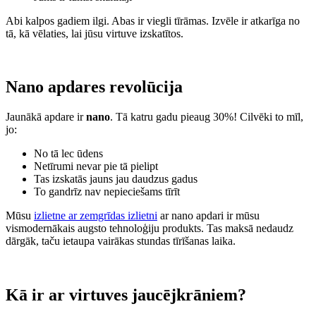
Abi kalpos gadiem ilgi. Abas ir viegli tīrāmas. Izvēle ir atkarīga no
tā, kā vēlaties, lai jūsu virtuve izskatītos.
Nano apdares revolūcija
Jaunākā apdare ir
nano
. Tā katru gadu pieaug 30%! Cilvēki to mīl,
jo:
No tā lec ūdens
Netīrumi nevar pie tā pielipt
Tas izskatās jauns jau daudzus gadus
To gandrīz nav nepieciešams tīrīt
Mūsu
izlietne ar zemgrīdas izlietni
ar nano apdari ir mūsu
vismodernākais augsto tehnoloģiju produkts. Tas maksā nedaudz
dārgāk, taču ietaupa vairākas stundas tīrīšanas laika.
Kā ir ar virtuves jaucējkrāniem?