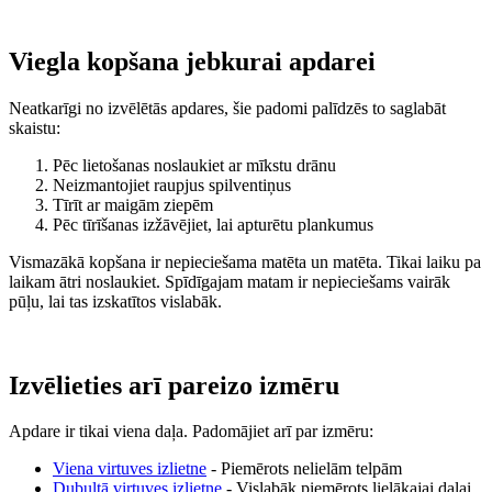
Viegla kopšana jebkurai apdarei
Neatkarīgi no izvēlētās apdares, šie padomi palīdzēs to saglabāt
skaistu:
Pēc lietošanas noslaukiet ar mīkstu drānu
Neizmantojiet raupjus spilventiņus
Tīrīt ar maigām ziepēm
Pēc tīrīšanas izžāvējiet, lai apturētu plankumus
Vismazākā kopšana ir nepieciešama matēta un matēta. Tikai laiku pa
laikam ātri noslaukiet. Spīdīgajam matam ir nepieciešams vairāk
pūļu, lai tas izskatītos vislabāk.
Izvēlieties arī pareizo izmēru
Apdare ir tikai viena daļa. Padomājiet arī par izmēru:
Viena virtuves izlietne
- Piemērots nelielām telpām
Dubultā virtuves izlietne
- Vislabāk piemērots lielākajai daļai