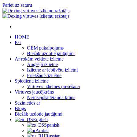
Pāriet uz saturu
HOME
Par
OEM pakalpojums
Biežāk uzdotie jautājumi
Ar rokām veidota izlietne
Augšējā izlietne
Izlietne ar iebūvētu izlietni
Priekšauts izlietne
Spiediena izlietne
Virtuves izlietnes presēšana
Virtuves jaucējkrāns
Nerūsējošā tērauda krāns
Sazinieties ar
Blogs
Biežāk uzdotie jautājumi
English
Spanish
Arabic
Russian