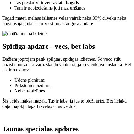
Tas piešķir virtuvei izskatu
bagāts
Tam ir nepieciešams ļoti maz tīrīšanas
Tagad matēti melnas izlietnes vēlas vairāk nekā 30% cilvēku nekā
pagājušajā gadā. Tā ir visstraujāk augošā apdare.
Spīdīga apdare - vecs, bet labs
Dažiem joprojām patīk spilgtas, spīdīgas izlietnes. Šo veco stilu
pazīst daudzi. Tā var izskatīties ļoti tīra, ja to vienkārši noslauka. Bet
tas ir redzams:
Ūdens plankumi
Pirkstu nospiedumi
Nelielas atzīmes
Šis veids maksā mazāk. Tas ir labs, ja jūs to bieži tīriet. Bet lielākā
daļa mājokļu tagad izvēlas citus veidus.
Jaunas speciālās apdares