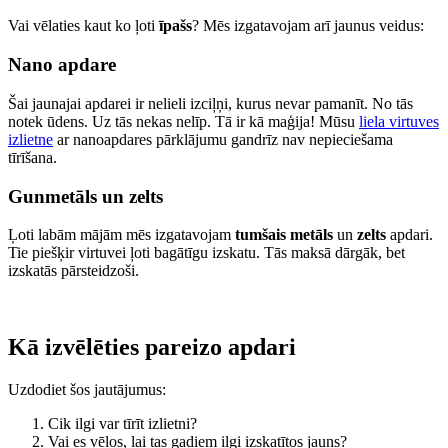
Vai vēlaties kaut ko ļoti
īpašs
? Mēs izgatavojam arī jaunus veidus:
Nano apdare
Šai jaunajai apdarei ir nelieli izciļņi, kurus nevar pamanīt. No tās
notek ūdens. Uz tās nekas nelīp. Tā ir kā maģija! Mūsu
liela virtuves
izlietne
ar nanoapdares pārklājumu gandrīz nav nepieciešama
tīrīšana.
Gunmetāls un zelts
Ļoti labām mājām mēs izgatavojam
tumšais metāls
un
zelts
apdari.
Tie piešķir virtuvei ļoti bagātīgu izskatu. Tās maksā dārgāk, bet
izskatās pārsteidzoši.
Kā izvēlēties pareizo apdari
Uzdodiet šos jautājumus:
Cik ilgi var tīrīt izlietni?
Vai es vēlos, lai tas gadiem ilgi izskatītos jauns?