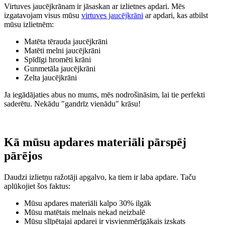
Virtuves jaucējkrānam ir jāsaskan ar izlietnes apdari. Mēs
izgatavojam visus mūsu
virtuves jaucējkrāni
ar apdari, kas atbilst
mūsu izlietnēm:
Matēta tērauda jaucējkrāni
Matēti melni jaucējkrāni
Spīdīgi hromēti krāni
Gunmetāla jaucējkrāni
Zelta jaucējkrāni
Ja iegādājaties abus no mums, mēs nodrošināsim, lai tie perfekti
saderētu. Nekādu "gandrīz vienādu" krāsu!
Kā mūsu apdares materiāli pārspēj
pārējos
Daudzi izlietņu ražotāji apgalvo, ka tiem ir laba apdare. Taču
aplūkojiet šos faktus:
Mūsu apdares materiāli kalpo 30% ilgāk
Mūsu matētais melnais nekad neizbalē
Mūsu slīpētajai apdarei ir visvienmērīgākais izskats