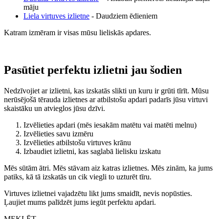
māju
Liela virtuves izlietne
- Daudziem ēdieniem
Katram izmēram ir visas mūsu lieliskās apdares.
Pasūtiet perfektu izlietni jau šodien
Nedzīvojiet ar izlietni, kas izskatās slikti un kuru ir grūti tīrīt. Mūsu
nerūsējošā tērauda izlietnes ar atbilstošu apdari padarīs jūsu virtuvi
skaistāku un atvieglos jūsu dzīvi.
Izvēlieties apdari (mēs iesakām matētu vai matēti melnu)
Izvēlieties savu izmēru
Izvēlieties atbilstošu virtuves krānu
Izbaudiet izlietni, kas saglabā lielisku izskatu
Mēs sūtām ātri. Mēs stāvam aiz katras izlietnes. Mēs zinām, ka jums
patiks, kā tā izskatās un cik viegli to uzturēt tīru.
Virtuves izlietnei vajadzētu likt jums smaidīt, nevis nopūsties.
Ļaujiet mums palīdzēt jums iegūt perfektu apdari.
MEKLĒT