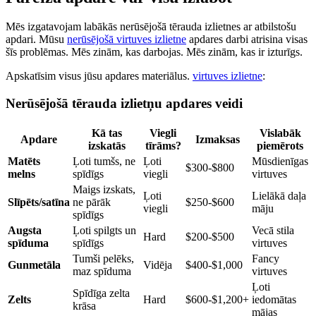
Mēs izgatavojam labākās nerūsējošā tērauda izlietnes ar atbilstošu
apdari. Mūsu
nerūsējošā virtuves izlietne
apdares darbi atrisina visas
šīs problēmas. Mēs zinām, kas darbojas. Mēs zinām, kas ir izturīgs.
Apskatīsim visus jūsu apdares materiālus.
virtuves izlietne
:
Nerūsējošā tērauda izlietņu apdares veidi
Kā tas
Viegli
Vislabāk
Apdare
Izmaksas
izskatās
tīrāms?
piemērots
Matēts
Ļoti tumšs, ne
Ļoti
Mūsdienīgas
$300-$800
melns
spīdīgs
viegli
virtuves
Maigs izskats,
Ļoti
Lielākā daļa
Slīpēts/satīna
ne pārāk
$250-$600
viegli
māju
spīdīgs
Augsta
Ļoti spilgts un
Vecā stila
Hard
$200-$500
spīduma
spīdīgs
virtuves
Tumši pelēks,
Fancy
Gunmetāla
Vidēja
$400-$1,000
maz spīduma
virtuves
Ļoti
Spīdīga zelta
Zelts
Hard
$600-$1,200+
iedomātas
krāsa
mājas