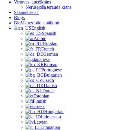
Virtuves jaucējkrāns
Nerūsējošā tērauda krāns
Sazinieties ar
Blogs
Biežāk uzdotie jautājumi
English
Spanish
Arabic
Russian
French
German
Japanese
Korean
Portuguese
Bulgarian
Czech
Danish
Dutch
Estonian
Finnish
Greek
Hungarian
Indonesian
Latvian
Lithuanian