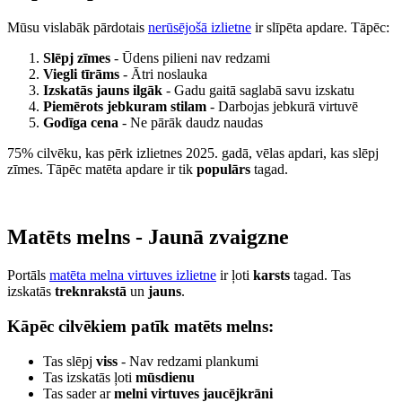
Mūsu vislabāk pārdotais
nerūsējošā izlietne
ir slīpēta apdare. Tāpēc:
Slēpj zīmes
- Ūdens pilieni nav redzami
Viegli tīrāms
- Ātri noslauka
Izskatās jauns ilgāk
- Gadu gaitā saglabā savu izskatu
Piemērots jebkuram stilam
- Darbojas jebkurā virtuvē
Godīga cena
- Ne pārāk daudz naudas
75% cilvēku, kas pērk izlietnes 2025. gadā, vēlas apdari, kas slēpj
zīmes. Tāpēc matēta apdare ir tik
populārs
tagad.
Matēts melns - Jaunā zvaigzne
Portāls
matēta melna virtuves izlietne
ir ļoti
karsts
tagad. Tas
izskatās
treknrakstā
un
jauns
.
Kāpēc cilvēkiem patīk matēts melns:
Tas slēpj
viss
- Nav redzami plankumi
Tas izskatās ļoti
mūsdienu
Tas sader ar
melni virtuves jaucējkrāni