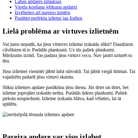
Labas apdares izmaksas
Viegla kopšana jebkurai apdarei
Izvēlieties arī pareizo izmēru
Pasūtiet perfektu izlietni jau šodien
Lielā problēma ar virtuves izlietnēm
Vai jums nepatīk, ka jūsu virtuves izlietne izskatās slikti? Daudziem
cilvēkiem tā ir. Parādās plankumi. Uz tās paliek plankumi.
Mirdzums izzūd. Tas padara jūsu virtuvi vecu. Nav jautri uzturēt to
tīru.
Jūsu izlietnei vienmēr jābūt labā stāvoklī. Tai jābūt viegli tīrāmai. Tai
vajadzētu padarīt jūsu virtuvi skaistu.
Slikta izlietnes apdare pasliktina jūsu dienu. Jūs tīriet un tīriet, bet
izlietne joprojām izskatās netīra. Parādās ūdens plankumi. Paliek
pirkstu nospiedumi. Izlietne izskatās blāva, kad vēlaties, lai tā
spīdētu.
Pareiza apdare var visu izlabot