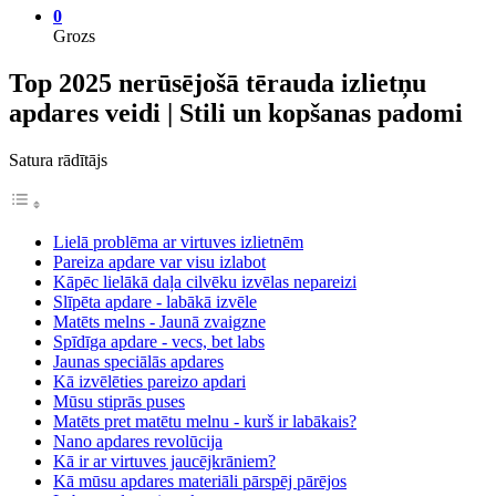
0
Grozs
Top 2025 nerūsējošā tērauda izlietņu
apdares veidi | Stili un kopšanas padomi
Satura rādītājs
Lielā problēma ar virtuves izlietnēm
Pareiza apdare var visu izlabot
Kāpēc lielākā daļa cilvēku izvēlas nepareizi
Slīpēta apdare - labākā izvēle
Matēts melns - Jaunā zvaigzne
Spīdīga apdare - vecs, bet labs
Jaunas speciālās apdares
Kā izvēlēties pareizo apdari
Mūsu stiprās puses
Matēts pret matētu melnu - kurš ir labākais?
Nano apdares revolūcija
Kā ir ar virtuves jaucējkrāniem?
Kā mūsu apdares materiāli pārspēj pārējos