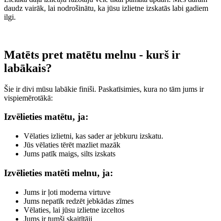
daudz vairāk, lai nodrošinātu, ka jūsu izlietne izskatās labi gadiem
ilgi.
Matēts pret matētu melnu - kurš ir
labākais?
Šie ir divi mūsu labākie finiši. Paskatīsimies, kura no tām jums ir
vispiemērotākā:
Izvēlieties matētu, ja:
Vēlaties izlietni, kas sader ar jebkuru izskatu.
Jūs vēlaties tērēt mazliet mazāk
Jums patīk maigs, silts izskats
Izvēlieties matēti melnu, ja:
Jums ir ļoti moderna virtuve
Jums nepatīk redzēt jebkādas zīmes
Vēlaties, lai jūsu izlietne izceltos
Jums ir tumši skaitītāji