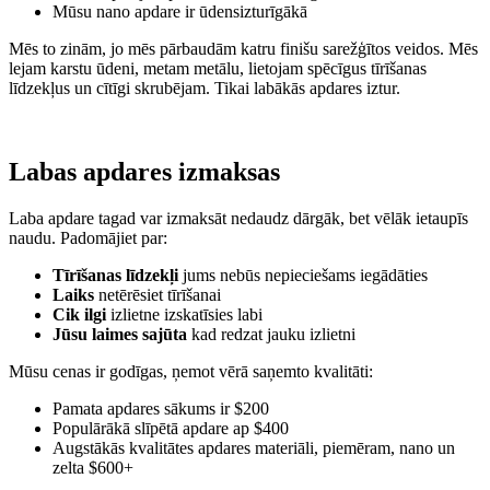
Mūsu nano apdare ir ūdensizturīgākā
Mēs to zinām, jo mēs pārbaudām katru finišu sarežģītos veidos. Mēs
lejam karstu ūdeni, metam metālu, lietojam spēcīgus tīrīšanas
līdzekļus un cītīgi skrubējam. Tikai labākās apdares iztur.
Labas apdares izmaksas
Laba apdare tagad var izmaksāt nedaudz dārgāk, bet vēlāk ietaupīs
naudu. Padomājiet par:
Tīrīšanas līdzekļi
jums nebūs nepieciešams iegādāties
Laiks
netērēsiet tīrīšanai
Cik ilgi
izlietne izskatīsies labi
Jūsu laimes sajūta
kad redzat jauku izlietni
Mūsu cenas ir godīgas, ņemot vērā saņemto kvalitāti:
Pamata apdares sākums ir $200
Populārākā slīpētā apdare ap $400
Augstākās kvalitātes apdares materiāli, piemēram, nano un
zelta $600+