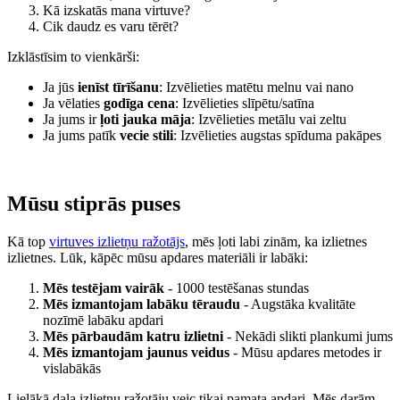
Kā izskatās mana virtuve?
Cik daudz es varu tērēt?
Izklāstīsim to vienkārši:
Ja jūs
ienīst tīrīšanu
: Izvēlieties matētu melnu vai nano
Ja vēlaties
godīga cena
: Izvēlieties slīpētu/satīna
Ja jums ir
ļoti jauka māja
: Izvēlieties metālu vai zeltu
Ja jums patīk
vecie stili
: Izvēlieties augstas spīduma pakāpes
Mūsu stiprās puses
Kā top
virtuves izlietņu ražotājs
, mēs ļoti labi zinām, ka izlietnes
izlietnes. Lūk, kāpēc mūsu apdares materiāli ir labāki:
Mēs testējam vairāk
- 1000 testēšanas stundas
Mēs izmantojam labāku tēraudu
- Augstāka kvalitāte
nozīmē labāku apdari
Mēs pārbaudām katru izlietni
- Nekādi slikti plankumi jums
Mēs izmantojam jaunus veidus
- Mūsu apdares metodes ir
vislabākās
Lielākā daļa izlietņu ražotāju veic tikai pamata apdari. Mēs darām