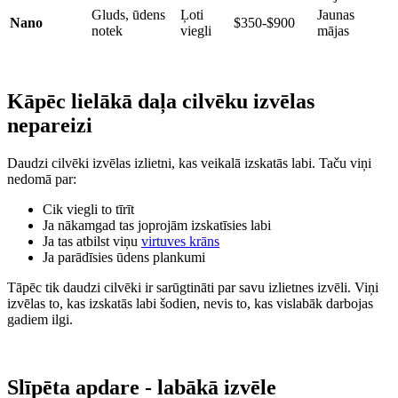
Gluds, ūdens
Ļoti
Jaunas
Nano
$350-$900
notek
viegli
mājas
Kāpēc lielākā daļa cilvēku izvēlas
nepareizi
Daudzi cilvēki izvēlas izlietni, kas veikalā izskatās labi. Taču viņi
nedomā par:
Cik viegli to tīrīt
Ja nākamgad tas joprojām izskatīsies labi
Ja tas atbilst viņu
virtuves krāns
Ja parādīsies ūdens plankumi
Tāpēc tik daudzi cilvēki ir sarūgtināti par savu izlietnes izvēli. Viņi
izvēlas to, kas izskatās labi šodien, nevis to, kas vislabāk darbojas
gadiem ilgi.
Slīpēta apdare - labākā izvēle