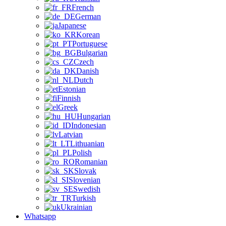
French
German
Japanese
Korean
Portuguese
Bulgarian
Czech
Danish
Dutch
Estonian
Finnish
Greek
Hungarian
Indonesian
Latvian
Lithuanian
Polish
Romanian
Slovak
Slovenian
Swedish
Turkish
Ukrainian
Whatsapp