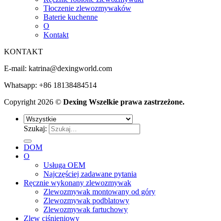
Tłoczenie zlewozmywaków
Baterie kuchenne
O
Kontakt
KONTAKT
E-mail:
katrina@dexingworld.com
Whatsapp: +86 18138484514
Copyright 2026 ©
Dexing Wszelkie prawa zastrzeżone.
Szukaj:
DOM
O
Usługa OEM
Najczęściej zadawane pytania
Ręcznie wykonany zlewozmywak
Zlewozmywak montowany od góry
Zlewozmywak podblatowy
Zlewozmywak fartuchowy
Zlew ciśnieniowy