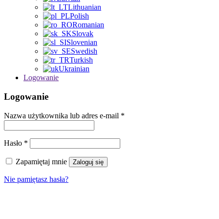
Lithuanian
Polish
Romanian
Slovak
Slovenian
Swedish
Turkish
Ukrainian
Logowanie
Logowanie
Nazwa użytkownika lub adres e-mail
*
Hasło
*
Zapamiętaj mnie
Zaloguj się
Nie pamiętasz hasła?