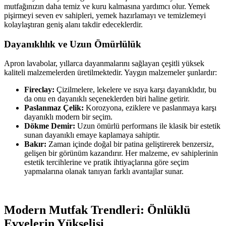
mutfağınızın daha temiz ve kuru kalmasına yardımcı olur. Yemek
pişirmeyi seven ev sahipleri, yemek hazırlamayı ve temizlemeyi
kolaylaştıran geniş alanı takdir edeceklerdir.
Dayanıklılık ve Uzun Ömürlülük
Apron lavabolar, yıllarca dayanmalarını sağlayan çeşitli yüksek
kaliteli malzemelerden üretilmektedir. Yaygın malzemeler şunlardır:
Fireclay:
Çizilmelere, lekelere ve ısıya karşı dayanıklıdır, bu
da onu en dayanıklı seçeneklerden biri haline getirir.
Paslanmaz Çelik:
Korozyona, eziklere ve paslanmaya karşı
dayanıklı modern bir seçim.
Dökme Demir:
Uzun ömürlü performans ile klasik bir estetik
sunan dayanıklı emaye kaplamaya sahiptir.
Bakır:
Zaman içinde doğal bir patina geliştirerek benzersiz,
gelişen bir görünüm kazandırır. Her malzeme, ev sahiplerinin
estetik tercihlerine ve pratik ihtiyaçlarına göre seçim
yapmalarına olanak tanıyan farklı avantajlar sunar.
Modern Mutfak Trendleri: Önlüklü
Evyelerin Yükselişi