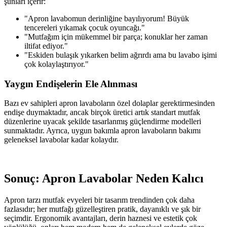
şunları içerir:
"Apron lavabomun derinliğine bayılıyorum! Büyük
tencereleri yıkamak çocuk oyuncağı."
"Mutfağım için mükemmel bir parça; konuklar her zaman
iltifat ediyor."
"Eskiden bulaşık yıkarken belim ağrırdı ama bu lavabo işimi
çok kolaylaştırıyor."
Yaygın Endişelerin Ele Alınması
Bazı ev sahipleri apron lavaboların özel dolaplar gerektirmesinden
endişe duymaktadır, ancak birçok üretici artık standart mutfak
düzenlerine uyacak şekilde tasarlanmış güçlendirme modelleri
sunmaktadır. Ayrıca, uygun bakımla apron lavaboların bakımı
geleneksel lavabolar kadar kolaydır.
Sonuç: Apron Lavabolar Neden Kalıcı
Apron tarzı mutfak evyeleri bir tasarım trendinden çok daha
fazlasıdır; her mutfağı güzelleştiren pratik, dayanıklı ve şık bir
seçimdir. Ergonomik avantajları, derin haznesi ve estetik çok