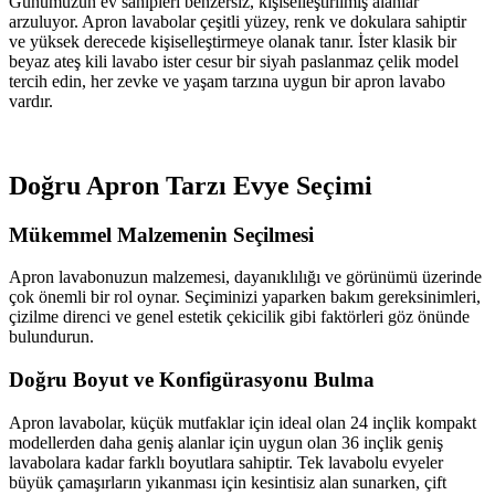
Günümüzün ev sahipleri benzersiz, kişiselleştirilmiş alanlar
arzuluyor. Apron lavabolar çeşitli yüzey, renk ve dokulara sahiptir
ve yüksek derecede kişiselleştirmeye olanak tanır. İster klasik bir
beyaz ateş kili lavabo ister cesur bir siyah paslanmaz çelik model
tercih edin, her zevke ve yaşam tarzına uygun bir apron lavabo
vardır.
Doğru Apron Tarzı Evye Seçimi
Mükemmel Malzemenin Seçilmesi
Apron lavabonuzun malzemesi, dayanıklılığı ve görünümü üzerinde
çok önemli bir rol oynar. Seçiminizi yaparken bakım gereksinimleri,
çizilme direnci ve genel estetik çekicilik gibi faktörleri göz önünde
bulundurun.
Doğru Boyut ve Konfigürasyonu Bulma
Apron lavabolar, küçük mutfaklar için ideal olan 24 inçlik kompakt
modellerden daha geniş alanlar için uygun olan 36 inçlik geniş
lavabolara kadar farklı boyutlara sahiptir. Tek lavabolu evyeler
büyük çamaşırların yıkanması için kesintisiz alan sunarken, çift