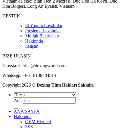
Vietnam'da ekle: Binh Tien 2 Mezrası, Duc Hoa Ha Köyü, Duc
Hoa Bölgesi, Long An Eyaleti, Vietnam
DESTEK
El Yapımı Lavabolar
Presleme Lavabolar
Mutfak Bataryaları
Hakkında
İletişim
BİZE ULAŞIN
E-posta:
katrina@dexingworld.com
Whatsapp: +86 18138484514
Copyright 2026 ©
Dexing Tüm Hakları Saklıdır.
Ara:
ANA SAYFA
Hakkında
OEM Hizmeti
SSS