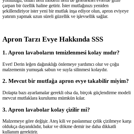
yönlülüğü, onları hem modern hem de geleneksel evlerde göze
çarpan bir özellik haline getirir. İster mutfağınızı yeniden
şekillendiriyor ister yeni bir mutfak inşa ediyor olun, apron eviyeye
yatırım yapmak uzun süreli güzellik ve işlevsellik sağlar.
Apron Tarzı Evye Hakkında SSS
1. Apron lavaboların temizlenmesi kolay mıdır?
Evet! Derin leğen dağınıklığı önlemeye yardımcı olur ve çoğu
malzemenin yumuşak sabun ve suyla silinmesi kolaydır.
2. Mevcut bir mutfağa apron evye takabilir miyim?
Dolapta bazı ayarlamalar gerekli olsa da, birçok güçlendirme modeli
mevcut mutfaklara kurulumu mümkün kılar.
3. Apron lavabolar kolay çizilir mi?
Malzemeye göre değişir. Ateş kili ve paslanmaz çelik çizilmeye karşı
oldukça dayanıklıdır, bakır ve dökme demir ise daha dikkatli
kullanım gerektirir.