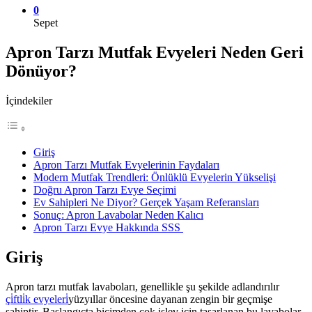
0
Sepet
Apron Tarzı Mutfak Evyeleri Neden Geri
Dönüyor?
İçindekiler
Giriş
Apron Tarzı Mutfak Evyelerinin Faydaları
Modern Mutfak Trendleri: Önlüklü Evyelerin Yükselişi
Doğru Apron Tarzı Evye Seçimi
Ev Sahipleri Ne Diyor? Gerçek Yaşam Referansları
Sonuç: Apron Lavabolar Neden Kalıcı
Apron Tarzı Evye Hakkında SSS
Giriş
Apron tarzı mutfak lavaboları, genellikle şu şekilde adlandırılır
çi̇ftli̇k evyeleri̇
yüzyıllar öncesine dayanan zengin bir geçmişe
sahiptir. Başlangıçta biçimden çok işlev için tasarlanan bu lavabolar,