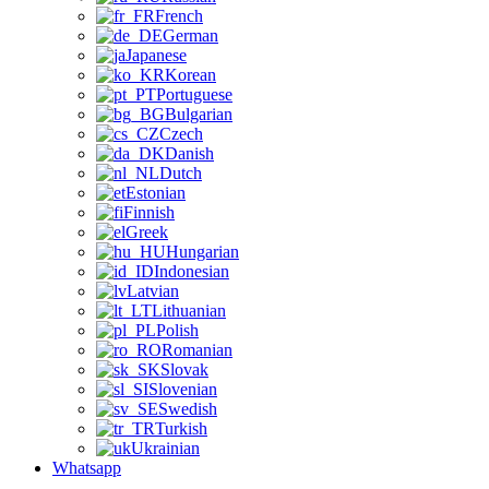
French
German
Japanese
Korean
Portuguese
Bulgarian
Czech
Danish
Dutch
Estonian
Finnish
Greek
Hungarian
Indonesian
Latvian
Lithuanian
Polish
Romanian
Slovak
Slovenian
Swedish
Turkish
Ukrainian
Whatsapp