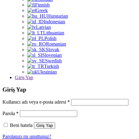
Finnish
Greek
Hungarian
Indonesian
Latvian
Lithuanian
Polish
Romanian
Slovak
Slovenian
Swedish
Turkish
Ukrainian
Giriş Yap
Giriş Yap
Kullanıcı adı veya e-posta adresi
*
Parola
*
Beni hatırla
Giriş Yap
Parolanızı mı unuttunuz?