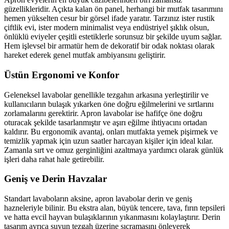
güzellikleridir. Açıkta kalan ön panel, herhangi bir mutfak tasarımını
hemen yükselten cesur bir görsel ifade yaratır. Tarzınız ister rustik
çiftlik evi, ister modern minimalist veya endüstriyel şıklık olsun,
önlüklü eviyeler çeşitli estetiklerle sorunsuz bir şekilde uyum sağlar.
Hem işlevsel bir armatür hem de dekoratif bir odak noktası olarak
hareket ederek genel mutfak ambiyansını geliştirir.
Üstün Ergonomi ve Konfor
Geleneksel lavabolar genellikle tezgahın arkasına yerleştirilir ve
kullanıcıların bulaşık yıkarken öne doğru eğilmelerini ve sırtlarını
zorlamalarını gerektirir. Apron lavabolar ise hafifçe öne doğru
oturacak şekilde tasarlanmıştır ve aşırı eğilme ihtiyacını ortadan
kaldırır. Bu ergonomik avantaj, onları mutfakta yemek pişirmek ve
temizlik yapmak için uzun saatler harcayan kişiler için ideal kılar.
Zamanla sırt ve omuz gerginliğini azaltmaya yardımcı olarak günlük
işleri daha rahat hale getirebilir.
Geniş ve Derin Havzalar
Standart lavaboların aksine, apron lavabolar derin ve geniş
hazneleriyle bilinir. Bu ekstra alan, büyük tencere, tava, fırın tepsileri
ve hatta evcil hayvan bulaşıklarının yıkanmasını kolaylaştırır. Derin
tasarım ayrıca suyun tezgah üzerine sıçramasını önleyerek