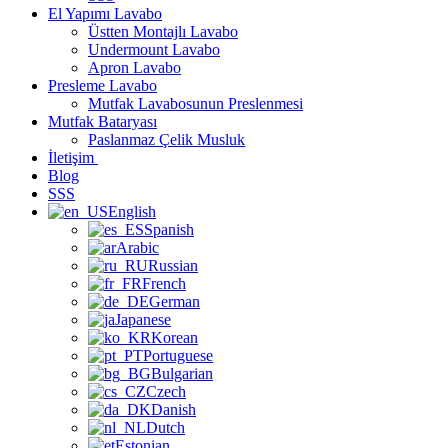
El Yapımı Lavabo
Üstten Montajlı Lavabo
Undermount Lavabo
Apron Lavabo
Presleme Lavabo
Mutfak Lavabosunun Preslenmesi
Mutfak Bataryası
Paslanmaz Çelik Musluk
İletişim
Blog
SSS
English
Spanish
Arabic
Russian
French
German
Japanese
Korean
Portuguese
Bulgarian
Czech
Danish
Dutch
Estonian