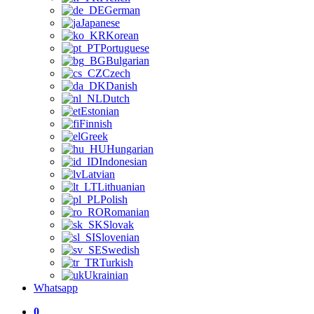
German
Japanese
Korean
Portuguese
Bulgarian
Czech
Danish
Dutch
Estonian
Finnish
Greek
Hungarian
Indonesian
Latvian
Lithuanian
Polish
Romanian
Slovak
Slovenian
Swedish
Turkish
Ukrainian
Whatsapp
0