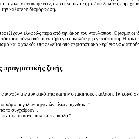
μο μεγάλων αντικειμένων, ενώ οι νεροχύτες με δύο λεκάνες παρέχουν
τε την καλύτερη διαμόρφωση.
προεξέχουν ελαφρώς πέρα από την άκρη του ντουλαπιού. Ορισμένοι ιδ
ατάσταση πάνω από το νιπτήρα για ευκολότερη εγκατάσταση. Η τακτικ
σμό και ο χαλκός επωφελείται από περιστασιακό κερί για να διατηρήσ
ες πραγματικής ζωής
 επαινούν την πρακτικότητα και την οπτική τους έκκληση. Τα κοινά σ
πλύσιμο μεγάλων τηγανιών είναι παιχνιδάκι."
ντα το συγχαίρουν".
ροχύτης το κάνει πολύ πιο εύκολο."