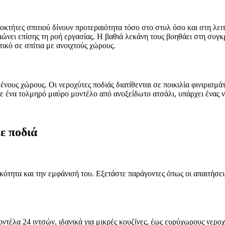
διοκτήτες σπιτιού δίνουν προτεραιότητα τόσο στο στυλ όσο και στη λε
ιώνει επίσης τη ροή εργασίας. Η βαθιά λεκάνη τους βοηθάει στη συγκ
ετικό σε σπίτια με ανοιχτούς χώρους.
μένους χώρους. Οι νεροχύτες ποδιάς διατίθενται σε ποικιλία φινιρι
ε ένα τολμηρό μαύρο μοντέλο από ανοξείδωτο ατσάλι, υπάρχει ένας νε
ε ποδιά
κότητα και την εμφάνισή του. Εξετάστε παράγοντες όπως οι απαιτήσει
οντέλα 24 ιντσών, ιδανικά για μικρές κουζίνες, έως ευρύχωρους νερο