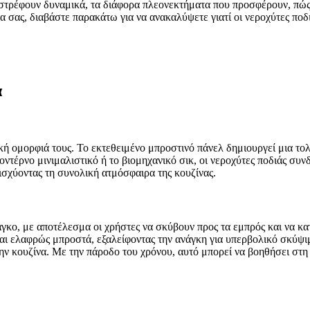
ιστρέφουν δυναμικά, τα διάφορα πλεονεκτήματα που προσφέρουν, πώς ν
σας, διαβάστε παρακάτω για να ανακαλύψετε γιατί οι νεροχύτες ποδιά
ά
ική ομορφιά τους. Το εκτεθειμένο μπροστινό πάνελ δημιουργεί μια 
μοντέρνο μινιμαλιστικό ή το βιομηχανικό σικ, οι νεροχύτες ποδιάς συ
ισχύοντας τη συνολική ατμόσφαιρα της κουζίνας.
γκο, με αποτέλεσμα οι χρήστες να σκύβουν προς τα εμπρός και να κα
ται ελαφρώς μπροστά, εξαλείφοντας την ανάγκη για υπερβολικό σκύψι
ην κουζίνα. Με την πάροδο του χρόνου, αυτό μπορεί να βοηθήσει στη