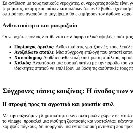
Σε αντίθεση με τους τυπικούς νεροχύτες, οι νεροχύτες ποδιάς είναι
ψησίματος, ακόμη και πιάτων κατοικίδιων ζώων. Ο βαθύς σχεδιασμός 
σπιτιού που αγαπούν το μαγείρεμα θα εκτιμήσουν τον άφθονο χώρο 
Ανθεκτικότητα και μακροζωία
Οι νεροχύτες ποδιάς διατίθενται σε διάφορα υλικά υψηλής ποιότητας
Πυρίμαχος άργιλος:
Ανθεκτικό στις γρατζουνιές, τους λεκέδες
Ανοξείδωτο ατσάλι:
Μια σύγχρονη επιλογή που αντιστέκεται 
Χυτοσίδηρος:
Διαθέτει ανθεκτική επίστρωση σμάλτου, προσφ
Χαλκός:
Αναπτύσσει μια φυσική πατίνα με την πάροδο του χρ
ιδιοκτήτες σπιτιού να επιλέξουν με βάση τις αισθητικές τους π
Σύγχρονες τάσεις κουζίνας: Η άνοδος των 
Η στροφή προς το αγροτικό και ρουστίκ στυλ
Με την αυξανόμενη δημοτικότητα των εσωτερικών χώρων σε στυλ αγρο
το vintage, προκαλεί μια αίσθηση ζεστασιάς και νοσταλγίας, κάνοντα
κομψούς πάγκους, δημιουργούν μια εντυπωσιακή αντίθεση που προσ