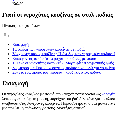
Καλάθι
Γιατί οι νεροχύτες κουζίνας σε στυλ ποδιάς
Πίνακας περιεχομένων
Εισαγωγή
Τα οφέλη των νεροχυτών κουζίνας με ποδιά
Σύγχρονες τάσεις κουζίνας: Η άνοδος των νεροχυτών ποδιάς:
Επιλέγοντας το σωστό νεροχύτη κουζίνας με ποδιά
Τι λένε οι ιδιοκτήτες κατοικιών: Μαρτυρίες πραγματικής ζωής
Συμπέρασμα: Γιατί οι νεροχύτες ποδιάς είναι εδώ για να μείνο
Συχνές ερωτήσεις του νεροχύτη κουζίνας στυλ ποδιάς
Εισαγωγή
Οι νεροχύτες κουζίνας με ποδιά, που συχνά αναφέρονται ως
νεροχύτε
λειτουργία και όχι τη μορφή, παρείχαν μια βαθιά λεκάνη για το πλ
αναβίωση στις σύγχρονες κουζίνες. Περισσότερο από μια μοντέρνα 
μια πολύτιμη επένδυση για τους ιδιοκτήτες σπιτιού.