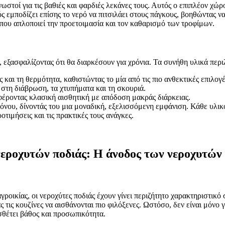
 γνωστοί για τις βαθιές και φαρδιές λεκάνες τους. Αυτός ο επιπλέον
εμποδίζει επίσης το νερό να πιτσιλάει στους πάγκους, βοηθώντας να δ
που απλοποιεί την προετοιμασία και τον καθαρισμό των τροφίμων.
, εξασφαλίζοντας ότι θα διαρκέσουν για χρόνια. Τα συνήθη υλικά περ
 και τη θερμότητα, καθιστώντας το μία από τις πιο ανθεκτικές επιλογέ
στη διάβρωση, τα χτυπήματα και τη σκουριά.
έροντας κλασική αισθητική με απόδοση μακράς διάρκειας.
όνου, δίνοντάς του μια μοναδική, εξελισσόμενη εμφάνιση. Κάθε υλι
ροτιμήσεις και τις πρακτικές τους ανάγκες.
νεροχυτών ποδιάς: Η άνοδος των νεροχυτών
ικίας, οι νεροχύτες ποδιάς έχουν γίνει περιζήτητο χαρακτηριστικό 
ς τις κουζίνες να αισθάνονται πιο φιλόξενες. Ωστόσο, δεν είναι μόνο 
θέτει βάθος και προσωπικότητα.