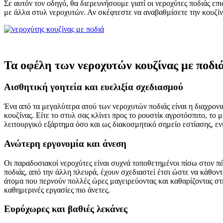
Σε αυτόν τον οδηγό, θα διερευνήσουμε γιατί οι νεροχύτες ποδιάς επ
με άλλα στυλ νεροχυτών. Αν σκέφτεστε να αναβαθμίσετε την κουζίνα 
Τα οφέλη των νεροχυτών κουζίνας με ποδι
Αισθητική γοητεία και ευελιξία σχεδιασμού
Ένα από τα μεγαλύτερα ατού των νεροχυτών ποδιάς είναι η διαχρον
κουζίνας. Είτε το στυλ σας κλίνει προς το ρουστίκ αγροτόσπιτο, το 
λειτουργικό εξάρτημα όσο και ως διακοσμητικό σημείο εστίασης, εν
Ανώτερη εργονομία και άνεση
Οι παραδοσιακοί νεροχύτες είναι συχνά τοποθετημένοι πίσω στον πά
ποδιάς, από την άλλη πλευρά, έχουν σχεδιαστεί έτσι ώστε να κάθον
άτομα που περνούν πολλές ώρες μαγειρεύοντας και καθαρίζοντας στ
καθημερινές εργασίες πιο άνετες.
Ευρύχωρες και βαθιές λεκάνες