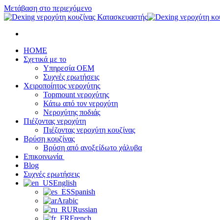
Μετάβαση στο περιεχόμενο
HOME
Σχετικά με το
Υπηρεσία OEM
Συχνές ερωτήσεις
Χειροποίητος νεροχύτης
Topmount νεροχύτης
Κάτω από τον νεροχύτη
Νεροχύτης ποδιάς
Πιέζοντας νεροχύτη
Πιέζοντας νεροχύτη κουζίνας
Βρύση κουζίνας
Βρύση από ανοξείδωτο χάλυβα
Επικοινωνία
Blog
Συχνές ερωτήσεις
English
Spanish
Arabic
Russian
French