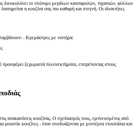
 χώρος διευκολύνει το πλύσιμο μεγάλων κατσαρολών, τηγανιών, φύλλων
ιατηρείται η κουζίνα σας πιο καθαρή και στεγνή. Οι ιδιοκτήτες
ιλαμβάνουν: - Κρεμάστρες με νιπτήρα:
ς.
κό προσφέρει ξεχωριστά πλεονεκτήματα, επιτρέποντας στους
 ποδιάς
στις ανακαινίσεις κουζίνας. Ο σχεδιασμός τους, εμπνευσμένος από
για ρουστίκ κουζίνες - όταν συνδυάζονται με μοντέρνα ντουλάπια και