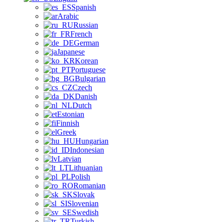
Spanish
Arabic
Russian
French
German
Japanese
Korean
Portuguese
Bulgarian
Czech
Danish
Dutch
Estonian
Finnish
Greek
Hungarian
Indonesian
Latvian
Lithuanian
Polish
Romanian
Slovak
Slovenian
Swedish
Turkish