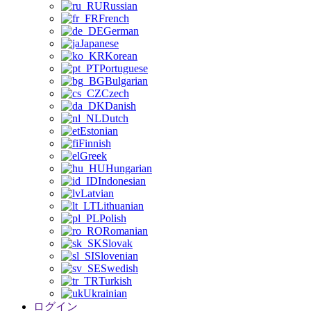
Russian
French
German
Japanese
Korean
Portuguese
Bulgarian
Czech
Danish
Dutch
Estonian
Finnish
Greek
Hungarian
Indonesian
Latvian
Lithuanian
Polish
Romanian
Slovak
Slovenian
Swedish
Turkish
Ukrainian
ログイン