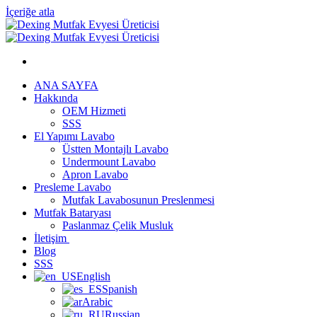
İçeriğe atla
ANA SAYFA
Hakkında
OEM Hizmeti
SSS
El Yapımı Lavabo
Üstten Montajlı Lavabo
Undermount Lavabo
Apron Lavabo
Presleme Lavabo
Mutfak Lavabosunun Preslenmesi
Mutfak Bataryası
Paslanmaz Çelik Musluk
İletişim
Blog
SSS
English
Spanish
Arabic
Russian