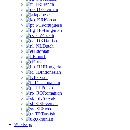
French
German
Japanese
Korean
Portuguese
Bulgarian
Czech
Danish
Dutch
Estonian
Finnish
Greek
Hungarian
Indonesian
Latvian
Lithuanian
Polish
Romanian
Slovak
Slovenian
Swedish
Turkish
Ukrainian
Whatsapp