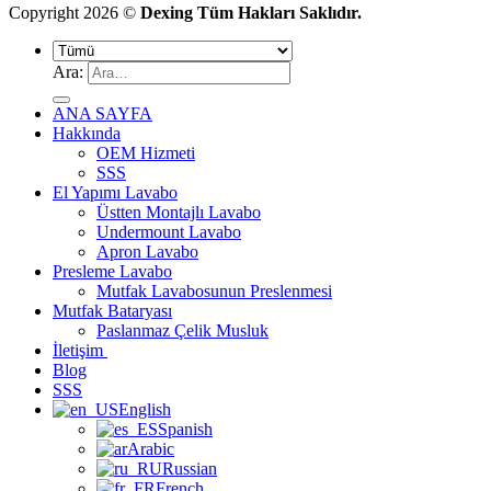
Copyright 2026 ©
Dexing Tüm Hakları Saklıdır.
Ara:
ANA SAYFA
Hakkında
OEM Hizmeti
SSS
El Yapımı Lavabo
Üstten Montajlı Lavabo
Undermount Lavabo
Apron Lavabo
Presleme Lavabo
Mutfak Lavabosunun Preslenmesi
Mutfak Bataryası
Paslanmaz Çelik Musluk
İletişim
Blog
SSS
English
Spanish
Arabic
Russian
French