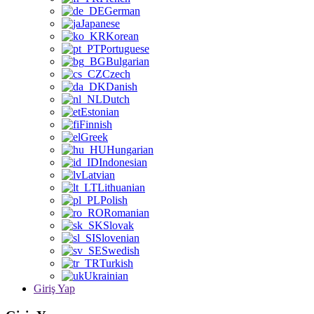
German
Japanese
Korean
Portuguese
Bulgarian
Czech
Danish
Dutch
Estonian
Finnish
Greek
Hungarian
Indonesian
Latvian
Lithuanian
Polish
Romanian
Slovak
Slovenian
Swedish
Turkish
Ukrainian
Giriş Yap