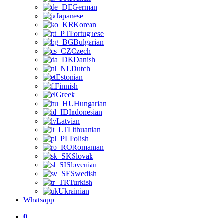
German
Japanese
Korean
Portuguese
Bulgarian
Czech
Danish
Dutch
Estonian
Finnish
Greek
Hungarian
Indonesian
Latvian
Lithuanian
Polish
Romanian
Slovak
Slovenian
Swedish
Turkish
Ukrainian
Whatsapp
0