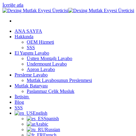
İçeriğe atla
ANA SAYFA
Hakkında
OEM Hizmeti
SSS
El Yapımı Lavabo
Üstten Montajlı Lavabo
Undermount Lavabo
Apron Lavabo
Presleme Lavabo
Mutfak Lavabosunun Preslenmesi
Mutfak Bataryası
Paslanmaz Çelik Musluk
İletişim
Blog
SSS
English
Spanish
Arabic
Russian
French