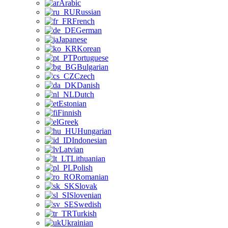
Arabic
Russian
French
German
Japanese
Korean
Portuguese
Bulgarian
Czech
Danish
Dutch
Estonian
Finnish
Greek
Hungarian
Indonesian
Latvian
Lithuanian
Polish
Romanian
Slovak
Slovenian
Swedish
Turkish
Ukrainian