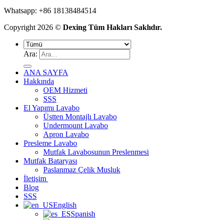
Whatsapp: +86 18138484514
Copyright 2026 ©
Dexing Tüm Hakları Saklıdır.
Ara:
ANA SAYFA
Hakkında
OEM Hizmeti
SSS
El Yapımı Lavabo
Üstten Montajlı Lavabo
Undermount Lavabo
Apron Lavabo
Presleme Lavabo
Mutfak Lavabosunun Preslenmesi
Mutfak Bataryası
Paslanmaz Çelik Musluk
İletişim
Blog
SSS
English
Spanish