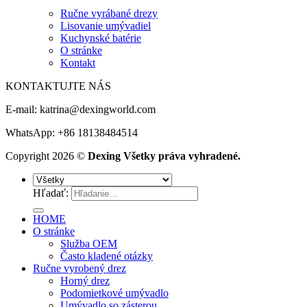
Ručne vyrábané drezy
Lisovanie umývadiel
Kuchynské batérie
O stránke
Kontakt
KONTAKTUJTE NÁS
E-mail:
katrina@dexingworld.com
WhatsApp: +86 18138484514
Copyright 2026 ©
Dexing Všetky práva vyhradené.
Hľadať:
HOME
O stránke
Služba OEM
Často kladené otázky
Ručne vyrobený drez
Horný drez
Podomietkové umývadlo
Umývadlo so zásterou