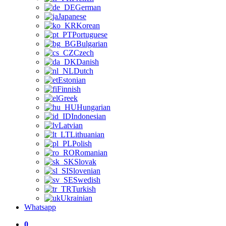
German
Japanese
Korean
Portuguese
Bulgarian
Czech
Danish
Dutch
Estonian
Finnish
Greek
Hungarian
Indonesian
Latvian
Lithuanian
Polish
Romanian
Slovak
Slovenian
Swedish
Turkish
Ukrainian
Whatsapp
0