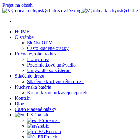
Prejsť na obsah
HOME
O stránke
Služba OEM
Často kladené otázky
Ručne vyrobený drez
Horný drez
Podomietkové umývadlo
Umývadlo so zásterou
Stlačenie drezu
Stlačenie kuchynského drezu
Kuchynská batéria
Kohútik z nehrdzavejúcej ocele
Kontakt
Blog
Často kladené otázky
English
Spanish
Arabic
Russian
French