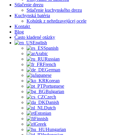
Stlačenie drezu
Stlačenie kuchynského drezu
Kuchynská batéria
Kohútik z nehrdzavejúcej ocele
Kontakt
Blog
Často kladené otázky
English
Spanish
Arabic
Russian
French
German
Japanese
Korean
Portuguese
Bulgarian
Czech
Danish
Dutch
Estonian
Finnish
Greek
Hungarian
Indonesian