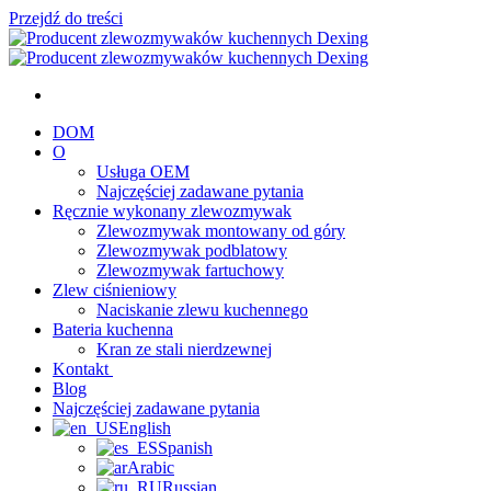
Przejdź do treści
DOM
O
Usługa OEM
Najczęściej zadawane pytania
Ręcznie wykonany zlewozmywak
Zlewozmywak montowany od góry
Zlewozmywak podblatowy
Zlewozmywak fartuchowy
Zlew ciśnieniowy
Naciskanie zlewu kuchennego
Bateria kuchenna
Kran ze stali nierdzewnej
Kontakt
Blog
Najczęściej zadawane pytania
English
Spanish
Arabic
Russian