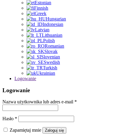
Estonian
Finnish
Greek
Hungarian
Indonesian
Latvian
Lithuanian
Polish
Romanian
Slovak
Slovenian
Swedish
Turkish
Ukrainian
Logowanie
Logowanie
Nazwa użytkownika lub adres e-mail
*
Hasło
*
Zapamiętaj mnie
Zaloguj się