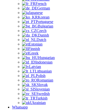
French
German
Japanese
Korean
Portuguese
Bulgarian
Czech
Danish
Dutch
Estonian
Finnish
Greek
Hungarian
Indonesian
Latvian
Lithuanian
Polish
Romanian
Slovak
Slovenian
Swedish
Turkish
Ukrainian
Whatsapp