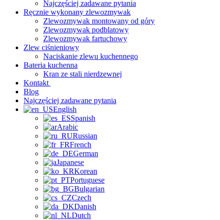
Najczęściej zadawane pytania
Ręcznie wykonany zlewozmywak
Zlewozmywak montowany od góry
Zlewozmywak podblatowy
Zlewozmywak fartuchowy
Zlew ciśnieniowy
Naciskanie zlewu kuchennego
Bateria kuchenna
Kran ze stali nierdzewnej
Kontakt
Blog
Najczęściej zadawane pytania
English
Spanish
Arabic
Russian
French
German
Japanese
Korean
Portuguese
Bulgarian
Czech
Danish
Dutch