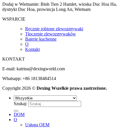
Dodaj w Wietnamie: Binh Tien 2 Hamlet, wioska Duc Hoa Ha,
dystrykt Duc Hoa, prowincja Long An, Wietnam
WSPARCIE
Ręcznie robione zlewozmywaki
Tłoczenie zlewozmywaków
Baterie kuchenne
O
Kontakt
KONTAKT
E-mail:
katrina@dexingworld.com
Whatsapp: +86 18138484514
Copyright 2026 ©
Dexing Wszelkie prawa zastrzeżone.
Szukaj:
DOM
O
Usługa OEM