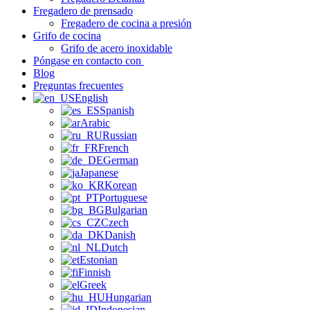
Fregadero de prensado
Fregadero de cocina a presión
Grifo de cocina
Grifo de acero inoxidable
Póngase en contacto con
Blog
Preguntas frecuentes
English
Spanish
Arabic
Russian
French
German
Japanese
Korean
Portuguese
Bulgarian
Czech
Danish
Dutch
Estonian
Finnish
Greek
Hungarian
Indonesian