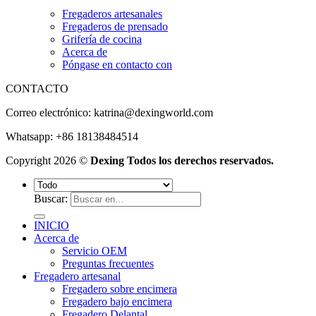
Fregaderos artesanales
Fregaderos de prensado
Grifería de cocina
Acerca de
Póngase en contacto con
CONTACTO
Correo electrónico:
katrina@dexingworld.com
Whatsapp: +86 18138484514
Copyright 2026 ©
Dexing Todos los derechos reservados.
Buscar:
INICIO
Acerca de
Servicio OEM
Preguntas frecuentes
Fregadero artesanal
Fregadero sobre encimera
Fregadero bajo encimera
Fregadero Delantal