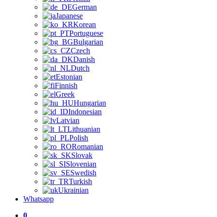
German
Japanese
Korean
Portuguese
Bulgarian
Czech
Danish
Dutch
Estonian
Finnish
Greek
Hungarian
Indonesian
Latvian
Lithuanian
Polish
Romanian
Slovak
Slovenian
Swedish
Turkish
Ukrainian
Whatsapp
0