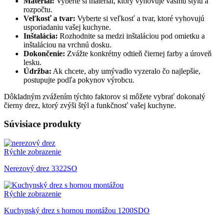
Materiál:
Vyberte si materiál, ktorý vyhovuje vášmu štýlu a
rozpočtu.
Veľkosť a tvar:
Vyberte si veľkosť a tvar, ktoré vyhovujú
usporiadaniu vašej kuchyne.
Inštalácia:
Rozhodnite sa medzi inštaláciou pod omietku a
inštaláciou na vrchnú dosku.
Dokončenie:
Zvážte konkrétny odtieň čiernej farby a úroveň
lesku.
Údržba:
Ak chcete, aby umývadlo vyzeralo čo najlepšie,
postupujte podľa pokynov výrobcu.
Dôkladným zvážením týchto faktorov si môžete vybrať dokonalý
čierny drez, ktorý zvýši štýl a funkčnosť vašej kuchyne.
Súvisiace produkty
Rýchle zobrazenie
Nerezový drez 3322SO
Rýchle zobrazenie
Kuchynský drez s hornou montážou 1200SDO