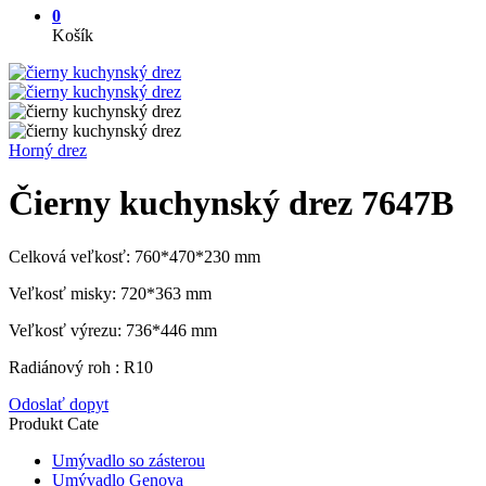
0
Košík
Horný drez
Čierny kuchynský drez 7647B
Celková veľkosť: 760*470*230 mm
Veľkosť misky: 720*363 mm
Veľkosť výrezu: 736*446 mm
Radiánový roh : R10
Odoslať dopyt
Produkt Cate
Umývadlo so zásterou
Umývadlo Genova