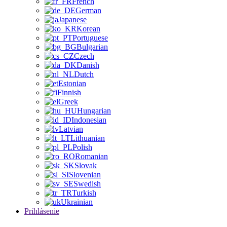
French
German
Japanese
Korean
Portuguese
Bulgarian
Czech
Danish
Dutch
Estonian
Finnish
Greek
Hungarian
Indonesian
Latvian
Lithuanian
Polish
Romanian
Slovak
Slovenian
Swedish
Turkish
Ukrainian
Prihlásenie