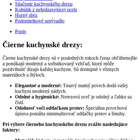
Stlačenie kuchynského drezu
Kohútik z nehrdzavejúcej ocele
Horný drez
Podomietkové umývadlo
Popis
Čierne kuchynské drezy:
Čierne kuchynské drezy sú v posledných rokoch čoraz obľúbenejšie
a ponúkajú moderný a sofistikovaný vzhľad, ktorý môže
pozdvihnúť dizajn každej kuchyne. Sú dostupné v rôznych
materiáloch a štýloch.
Elegantné a moderné:
Tmavý matný povrch dodá vašej
kuchyni moderný nádych.
Odolné a hygienické:
Nerezová oceľ je odolný a ľahko sa
čistí.
Odolnosť voči odtlačkom prstov:
Špeciálna povrchová
úprava pomáha minimalizovať odtlačky prstov a šmuhy.
Pri výbere čierneho kuchynského drezu zvážte nasledujúce
faktory: