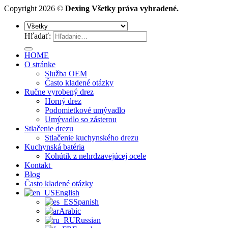
Copyright 2026 ©
Dexing Všetky práva vyhradené.
Hľadať:
HOME
O stránke
Služba OEM
Často kladené otázky
Ručne vyrobený drez
Horný drez
Podomietkové umývadlo
Umývadlo so zásterou
Stlačenie drezu
Stlačenie kuchynského drezu
Kuchynská batéria
Kohútik z nehrdzavejúcej ocele
Kontakt
Blog
Často kladené otázky
English
Spanish
Arabic
Russian