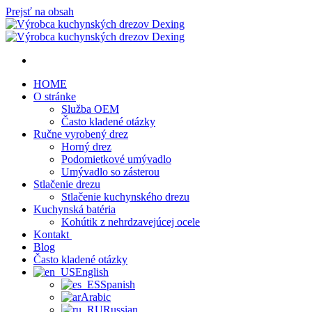
Prejsť na obsah
HOME
O stránke
Služba OEM
Často kladené otázky
Ručne vyrobený drez
Horný drez
Podomietkové umývadlo
Umývadlo so zásterou
Stlačenie drezu
Stlačenie kuchynského drezu
Kuchynská batéria
Kohútik z nehrdzavejúcej ocele
Kontakt
Blog
Často kladené otázky
English
Spanish
Arabic
Russian