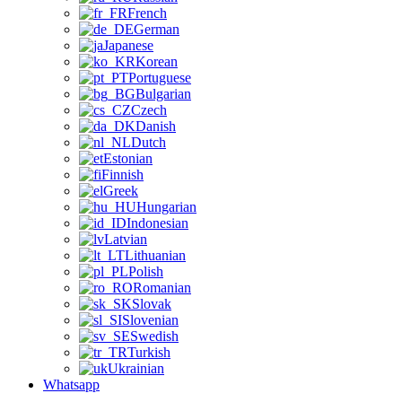
French
German
Japanese
Korean
Portuguese
Bulgarian
Czech
Danish
Dutch
Estonian
Finnish
Greek
Hungarian
Indonesian
Latvian
Lithuanian
Polish
Romanian
Slovak
Slovenian
Swedish
Turkish
Ukrainian
Whatsapp