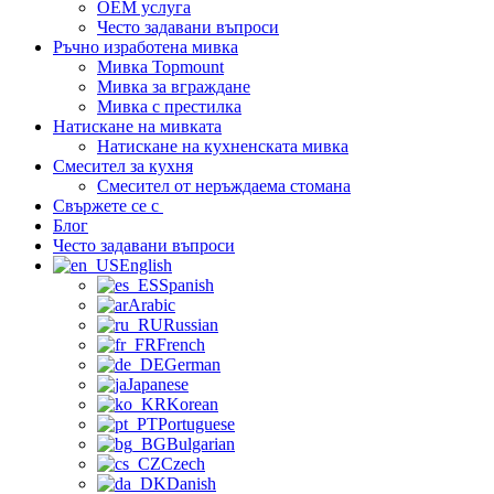
OEM услуга
Често задавани въпроси
Ръчно изработена мивка
Мивка Topmount
Мивка за вграждане
Мивка с престилка
Натискане на мивката
Натискане на кухненската мивка
Смесител за кухня
Смесител от неръждаема стомана
Свържете се с
Блог
Често задавани въпроси
English
Spanish
Arabic
Russian
French
German
Japanese
Korean
Portuguese
Bulgarian
Czech
Danish