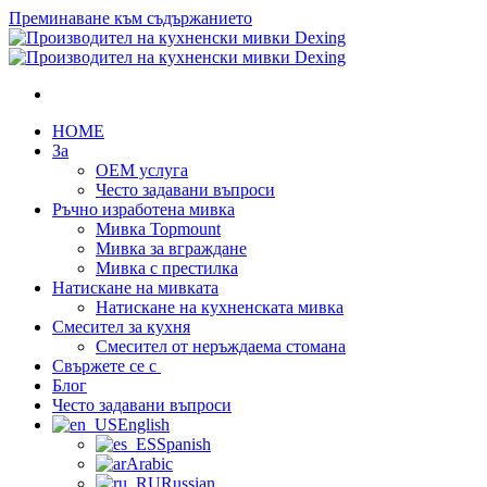
Преминаване към съдържанието
HOME
За
OEM услуга
Често задавани въпроси
Ръчно изработена мивка
Мивка Topmount
Мивка за вграждане
Мивка с престилка
Натискане на мивката
Натискане на кухненската мивка
Смесител за кухня
Смесител от неръждаема стомана
Свържете се с
Блог
Често задавани въпроси
English
Spanish
Arabic
Russian