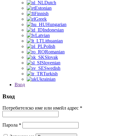
Dutch
Estonian
Finnish
Greek
Hungarian
Indonesian
Latvian
Lithuanian
Polish
Romanian
Slovak
Slovenian
Swedish
Turkish
Ukrainian
Вход
Вход
Потребителско име или имейл адрес
*
Парола
*