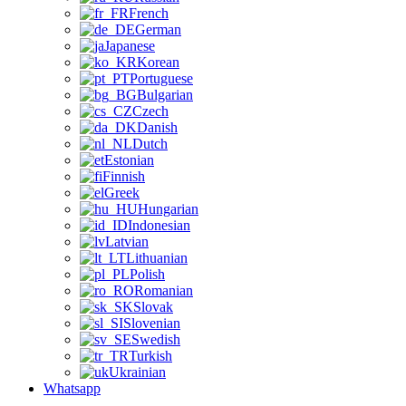
French
German
Japanese
Korean
Portuguese
Bulgarian
Czech
Danish
Dutch
Estonian
Finnish
Greek
Hungarian
Indonesian
Latvian
Lithuanian
Polish
Romanian
Slovak
Slovenian
Swedish
Turkish
Ukrainian
Whatsapp