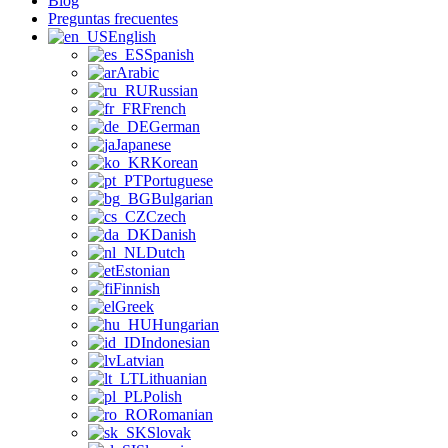
Blog
Preguntas frecuentes
English
Spanish
Arabic
Russian
French
German
Japanese
Korean
Portuguese
Bulgarian
Czech
Danish
Dutch
Estonian
Finnish
Greek
Hungarian
Indonesian
Latvian
Lithuanian
Polish
Romanian
Slovak