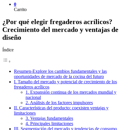
0
Carrito
¿Por qué elegir fregaderos acrílicos?
Crecimiento del mercado y ventajas de
diseño
Índice
Resumen-Explore los cambios fundamentales y las
oportunidades de mercado de la cocina del futuro
I. Tamaño del mercado y potencial de crecimiento de los
fregaderos acrílicos
1. Expansión continua de los mercados mundial y
nacional
2. Análisis de los factores impulsores
II. Características del producto: coexisten ventajas y
limitaciones
3. Ventajas fundamentales
4. Principales limitaciones
III. Segmentación del mercado y tendencias de consumo