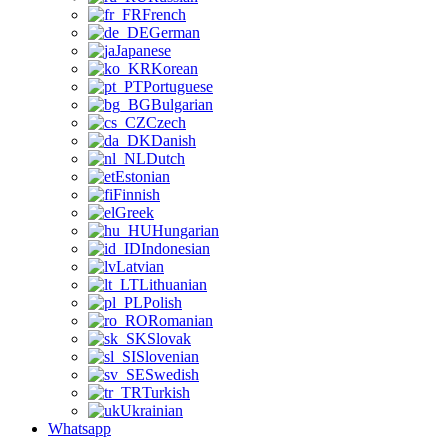
French
German
Japanese
Korean
Portuguese
Bulgarian
Czech
Danish
Dutch
Estonian
Finnish
Greek
Hungarian
Indonesian
Latvian
Lithuanian
Polish
Romanian
Slovak
Slovenian
Swedish
Turkish
Ukrainian
Whatsapp