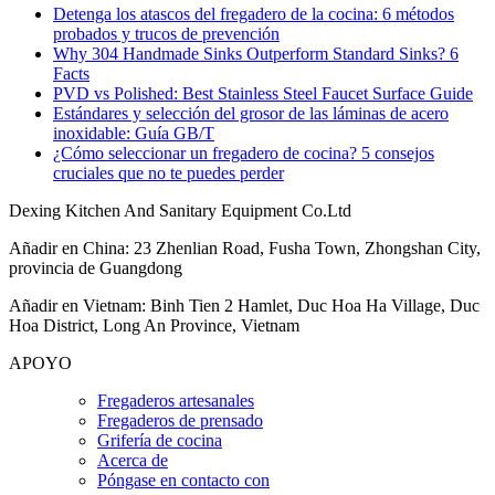
Detenga los atascos del fregadero de la cocina: 6 métodos
probados y trucos de prevención
Why 304 Handmade Sinks Outperform Standard Sinks? 6
Facts
PVD vs Polished: Best Stainless Steel Faucet Surface Guide
Estándares y selección del grosor de las láminas de acero
inoxidable: Guía GB/T
¿Cómo seleccionar un fregadero de cocina? 5 consejos
cruciales que no te puedes perder
Dexing Kitchen And Sanitary Equipment Co.Ltd
Añadir en China: 23 Zhenlian Road, Fusha Town, Zhongshan City,
provincia de Guangdong
Añadir en Vietnam: Binh Tien 2 Hamlet, Duc Hoa Ha Village, Duc
Hoa District, Long An Province, Vietnam
APOYO
Fregaderos artesanales
Fregaderos de prensado
Grifería de cocina
Acerca de
Póngase en contacto con