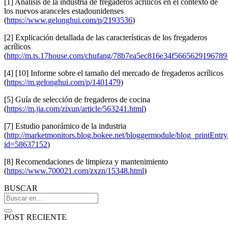
[1] Análisis de la industria de fregaderos acrílicos en el contexto de
los nuevos aranceles estadounidenses
(
https://www.gelonghui.com/p/2193536
)
[2] Explicación detallada de las características de los fregaderos
acrílicos
(
http://m.ts.17house.com/chufang/78b7ea5ec816e34f5665629196789
[4] [10] Informe sobre el tamaño del mercado de fregaderos acrílicos
(
https://m.gelonghui.com/p/1401479
)
[5] Guía de selección de fregaderos de cocina
(
https://m.jia.com/zixun/article/563241.html
)
[7] Estudio panorámico de la industria
(
http://marketmonitors.blog.bokee.net/bloggermodule/blog_printEntry
id=58637152
)
[8] Recomendaciones de limpieza y mantenimiento
(
https://www.700021.com/zxzn/15348.html
)
BUSCAR
POST RECIENTE