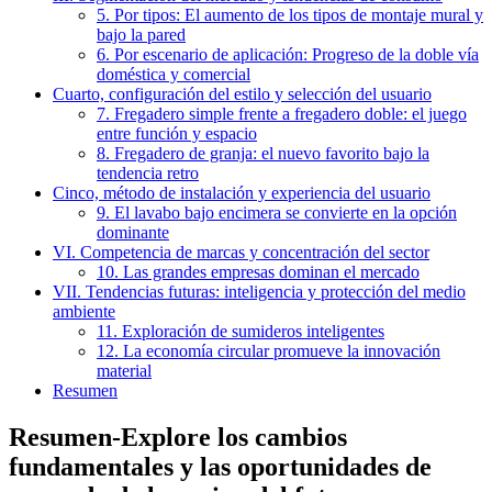
5. Por tipos: El aumento de los tipos de montaje mural y
bajo la pared
6. Por escenario de aplicación: Progreso de la doble vía
doméstica y comercial
Cuarto, configuración del estilo y selección del usuario
7. Fregadero simple frente a fregadero doble: el juego
entre función y espacio
8. Fregadero de granja: el nuevo favorito bajo la
tendencia retro
Cinco, método de instalación y experiencia del usuario
9. El lavabo bajo encimera se convierte en la opción
dominante
VI. Competencia de marcas y concentración del sector
10. Las grandes empresas dominan el mercado
VII. Tendencias futuras: inteligencia y protección del medio
ambiente
11. Exploración de sumideros inteligentes
12. La economía circular promueve la innovación
material
Resumen
Resumen-Explore los cambios
fundamentales y las oportunidades de