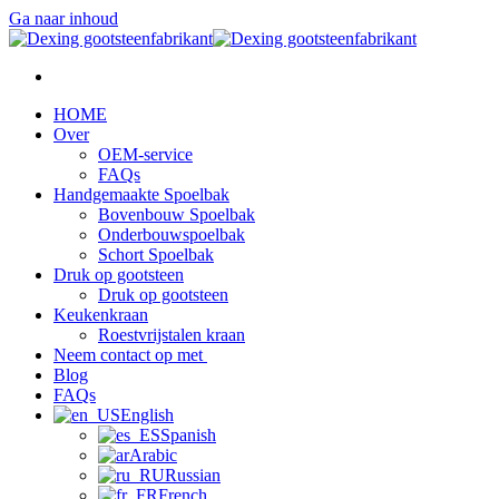
Ga naar inhoud
HOME
Over
OEM-service
FAQs
Handgemaakte Spoelbak
Bovenbouw Spoelbak
Onderbouwspoelbak
Schort Spoelbak
Druk op gootsteen
Druk op gootsteen
Keukenkraan
Roestvrijstalen kraan
Neem contact op met
Blog
FAQs
English
Spanish
Arabic
Russian
French