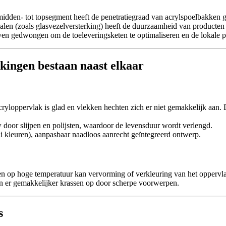
midden- tot topsegment heeft de penetratiegraad van acrylspoelbakken g
alen (zoals glasvezelversterking) heeft de duurzaamheid van producten 
ven gedwongen om de toeleveringsketen te optimaliseren en de lokale pr
kingen bestaan naast elkaar
acryloppervlak is glad en vlekken hechten zich er niet gemakkelijk aan
 door slijpen en polijsten, waardoor de levensduur wordt verlengd.
di kleuren), aanpasbaar naadloos aanrecht geïntegreerd ontwerp.
ten op hoge temperatuur kan vervorming of verkleuring van het oppervl
men er gemakkelijker krassen op door scherpe voorwerpen.
s