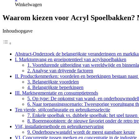
Winkelwagen
Waarom kiezen voor Acryl Spoelbakken?
Inhoudsopgave
Abstract-Onderzoek de belangrijkste veranderingen en marktk
I. Marktomvang en groeipotentieel van acrylspoelbakken
1. Voortdurende uitbreiding van wereldwijde en binnenl
2. Analyse van drijvende factoren
II. Productkenmerken: voordelen en beperkingen bestaan naast 
3. Belangrijkste voordelen
4. Belangrijkste beperkingen
III. Marktsegmentatie en consumptietrends
5. Op type: De opkomst van wand- en onderbouwmodel
6. Naar toepassingsscenario: Tweesporige vooruitgang t
Ten vierde, stijlconfiguratie en gebruikersselectie
7. Enkele spoelbak vs. dubbele spoelbak: het spel tussen 
8. Boerengootsteen: de nieuwe favoriet onder de retro tr
Vijf, installatiemethode en gebruikerservaring
9. Onderbouwwastafel wordt de meest gangbare keuze
VI. Concurrentie tussen merken en concentratie in de industrie