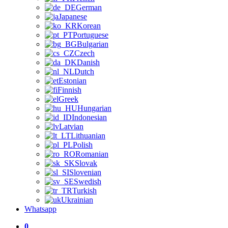
German
Japanese
Korean
Portuguese
Bulgarian
Czech
Danish
Dutch
Estonian
Finnish
Greek
Hungarian
Indonesian
Latvian
Lithuanian
Polish
Romanian
Slovak
Slovenian
Swedish
Turkish
Ukrainian
Whatsapp
0