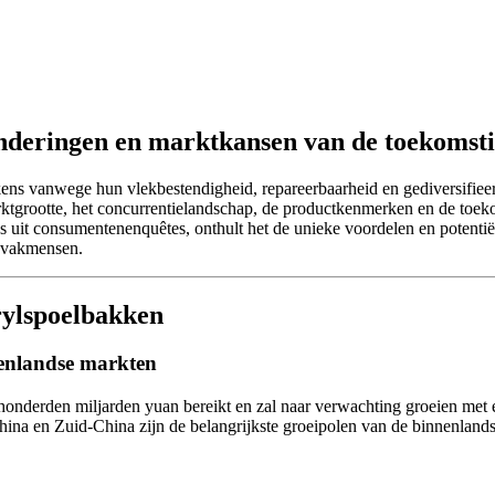
anderingen en marktkansen van de toekomst
kens vanwege hun vlekbestendigheid, repareerbaarheid en gediversifiee
ktgrootte, het concurrentielandschap, de productkenmerken en de toeko
 uit consumentenenquêtes, onthult het de unieke voordelen en potentiël
n vakmensen.
rylspoelbakken
nenlandse markten
onderden miljarden yuan bereikt en zal naar verwachting groeien met 
hina en Zuid-China zijn de belangrijkste groeipolen van de binnenlan