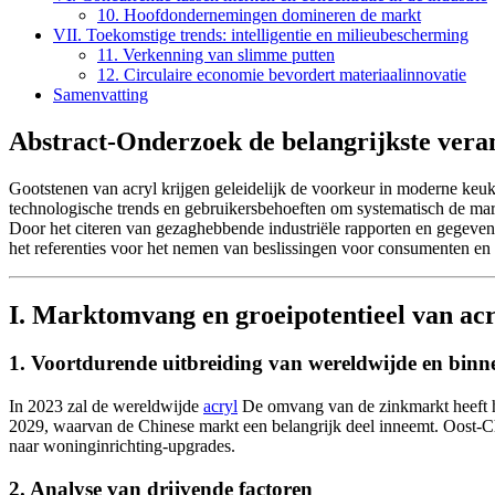
10. Hoofdondernemingen domineren de markt
VII. Toekomstige trends: intelligentie en milieubescherming
11. Verkenning van slimme putten
12. Circulaire economie bevordert materiaalinnovatie
Samenvatting
Abstract-Onderzoek de belangrijkste ver
Gootstenen van acryl krijgen geleidelijk de voorkeur in moderne keu
technologische trends en gebruikersbehoeften om systematisch de mar
Door het citeren van gezaghebbende industriële rapporten en gegevens
het referenties voor het nemen van beslissingen voor consumenten e
I. Marktomvang en groeipotentieel van ac
1. Voortdurende uitbreiding van wereldwijde en bin
In 2023 zal de wereldwijde
acryl
De omvang van de zinkmarkt heeft h
2029, waarvan de Chinese markt een belangrijk deel inneemt. Oost-C
naar woninginrichting-upgrades.
2. Analyse van drijvende factoren