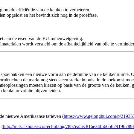
ng om de efficiëntie van de keuken te verbeteren.
n opgelost en het bevindt zich nog in de proeffase.
oet aan de eisen van de EU-milieuwetgeving.
materialen wordt versneld om de afhankelijkheid van olie te verminde
lspoelbakken een nieuwe vorm aan de definitie van de keukenruimte. O
oruitzichten de markt nog steeds een sterke impuls. In de toekomst moet
allatieoplossingen moeten kiezen op basis van de grootte van de keuken,
an keukenrevolutie blijven leiden.
 de nieuwe Amerikaanse tarieven (
https://www.gelonghui.com/p/21935
 (
http://m.ts.17house.com/chufang/78b7ea5ec816e34f56656291967891