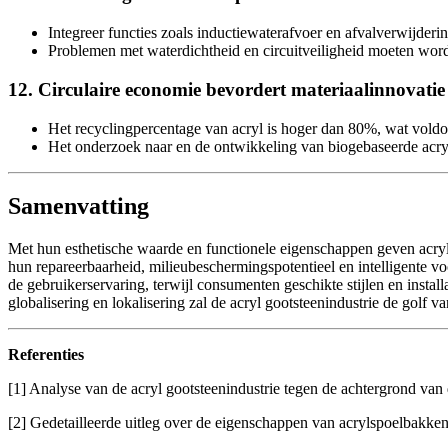
Integreer functies zoals inductiewaterafvoer en afvalverwijderi
Problemen met waterdichtheid en circuitveiligheid moeten worde
12. Circulaire economie bevordert materiaalinnovatie
Het recyclingpercentage van acryl is hoger dan 80%, wat vold
Het onderzoek naar en de ontwikkeling van biogebaseerde acryl
Samenvatting
Met hun esthetische waarde en functionele eigenschappen geven acry
hun repareerbaarheid, milieubeschermingspotentieel en intelligente vo
de gebruikerservaring, terwijl consumenten geschikte stijlen en inst
globalisering en lokalisering zal de acryl gootsteenindustrie de golf v
Referenties
[1] Analyse van de acryl gootsteenindustrie tegen de achtergrond van
[2] Gedetailleerde uitleg over de eigenschappen van acrylspoelbakken