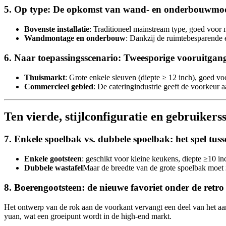
5. Op type: De opkomst van wand- en onderbouwmod
Bovenste installatie
: Traditioneel mainstream type, goed voor m
Wandmontage en onderbouw
: Dankzij de ruimtebesparende e
6. Naar toepassingsscenario: Tweesporige vooruitgan
Thuismarkt
: Grote enkele sleuven (diepte ≥ 12 inch), goed 
Commercieel gebied
: De cateringindustrie geeft de voorkeur 
Ten vierde, stijlconfiguratie en gebruikerss
7. Enkele spoelbak vs. dubbele spoelbak: het spel tuss
Enkele gootsteen
: geschikt voor kleine keukens, diepte ≥10 i
Dubbele wastafel
Maar de breedte van de grote spoelbak moet
8. Boerengootsteen: de nieuwe favoriet onder de retro
Het ontwerp van de rok aan de voorkant vervangt een deel van het aanr
yuan, wat een groeipunt wordt in de high-end markt.