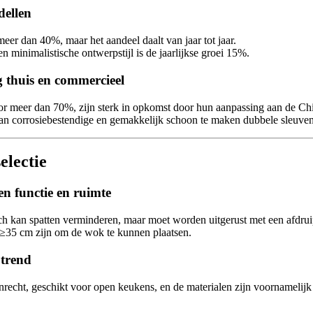
ellen
eer dan 40%, maar het aandeel daalt van jaar tot jaar.
n minimalistische ontwerpstijl is de jaarlijkse groei 15%.
g thuis en commercieel
voor meer dan 70%, zijn sterk in opkomst door hun aanpassing aan de 
aan corrosiebestendige en gemakkelijk schoon te maken dubbele sleuven
electie
en functie en ruimte
nch kan spatten verminderen, maar moet worden uitgerust met een afdruip
 ≥35 cm zijn om de wok te kunnen plaatsen.
 trend
echt, geschikt voor open keukens, en de materialen zijn voornamelijk c