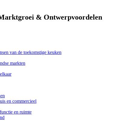
 Marktgroei & Ontwerpvoordelen
ansen van de toekomstige keuken
andse markten
elkaar
len
huis en commercieel
functie en ruimte
end