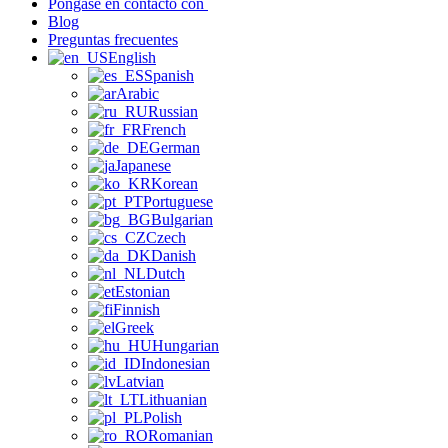
Póngase en contacto con
Blog
Preguntas frecuentes
English
Spanish
Arabic
Russian
French
German
Japanese
Korean
Portuguese
Bulgarian
Czech
Danish
Dutch
Estonian
Finnish
Greek
Hungarian
Indonesian
Latvian
Lithuanian
Polish
Romanian