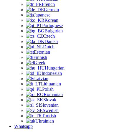
French
German
Japanese
Korean
Portuguese
Bulgarian
Czech
Danish
Dutch
Estonian
Finnish
Greek
Hungarian
Indonesian
Latvian
Lithuanian
Polish
Romanian
Slovak
Slovenian
Swedish
Turkish
Ukrainian
Whatsapp