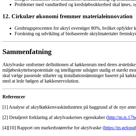
Problemer med vandtæthed og kredsløbssikkerhed skal løses, og d
12. Cirkulær økonomi fremmer materialeinnovation
Genbrugsprocenten for akryl overstiger 80%, hvilket opfylder k
Forskning og udvikling af biobaserede akrylmaterialer fremsky
Sammenfatning
Akrylvaske omformer definitionen af køkkenrum med deres æstetiske 
miljøbeskyttelsespotentiale og intelligente udsigter stadig et stærk
skal vælge passende stilarter og installationsløsninger baseret på køk
med at lede bølgen af køkkenrevolution.
Referencer
[1] Analyse af akrylkøkkenvaskindustrien på baggrund af de nye amer
[2] Detaljeret forklaring af akrylvaskernes egenskaber (
http://m.ts.1
[4][10] Rapport om markedsstørrelse for akrylvaske (
https://m.gelon