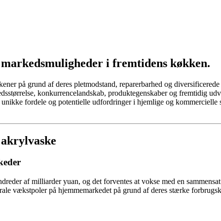
 markedsmuligheder i fremtidens køkken.
kkener på grund af deres pletmodstand, reparerbarhed og diversificered
sstørrelse, konkurrencelandskab, produktegenskaber og fremtidig udvikl
unikke fordele og potentielle udfordringer i hjemlige og kommercielle sc
 akrylvaske
rkeder
dreder af milliarder yuan, og det forventes at vokse med en sammensa
rale vækstpoler på hjemmemarkedet på grund af deres stærke forbrugskra