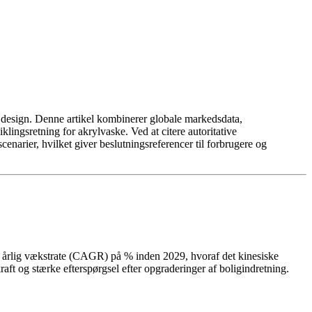
e design. Denne artikel kombinerer globale markedsdata,
ingsretning for akrylvaske. Ved at citere autoritative
enarier, hvilket giver beslutningsreferencer til forbrugere og
t årlig vækstrate (CAGR) på % inden 2029, hvoraf det kinesiske
ft og stærke efterspørgsel efter opgraderinger af boligindretning.