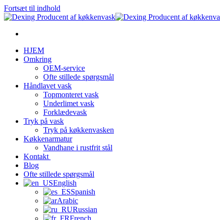
Fortsæt til indhold
HJEM
Omkring
OEM-service
Ofte stillede spørgsmål
Håndlavet vask
Topmonteret vask
Underlimet vask
Forklædevask
Tryk på vask
Tryk på køkkenvasken
Køkkenarmatur
Vandhane i rustfrit stål
Kontakt
Blog
Ofte stillede spørgsmål
English
Spanish
Arabic
Russian
French