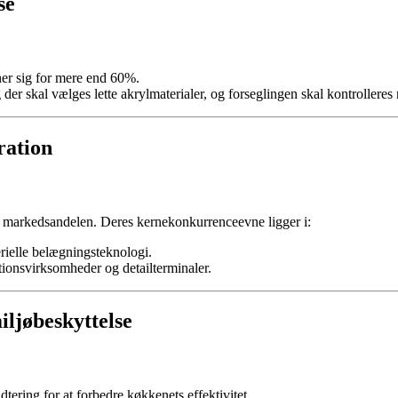
se
ner sig for mere end 60%.
er skal vælges lette akrylmaterialer, og forseglingen skal kontrolleres
ration
rkedsandelen. Deres kernekonkurrenceevne ligger i:
rielle belægningsteknologi.
ationsvirksomheder og detailterminaler.
iljøbeskyttelse
ering for at forbedre køkkenets effektivitet.