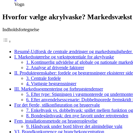
Vogn
Hvorfor vælge akrylvaske? Markedsvækst 
Indholdsfortegnelse
Resumé-Udforsk de centrale ændringer og markedsmuligheder 
I. Markedsstørrelse og vækstpotentiale for akrylvaske
1. Kontinuerlig udvidelse af globale og nationale marked
2. Analyse af drivende faktorer
II. Produktegenskaber: fordele og begrænsninger eksisterer sid
3. Centrale fordele
4. Vigtigste begrænsninger
III. Markedssegmentering og forbrugstendenser
5. Efter type: Stigningen i vægmonterede og undermonte
6. Efter anvendelsesscenarie: Dobbeltsporede fremskridt 
For det fjerde, stilkonfiguration og brugervalg
7. Enkeltvask vs. dobbeltvask: spillet mellem funktion og
8. Bondegårdsvask: den nye favorit under retrotrenden
Fem, installationsmetode og brugeroplevelse
9. Håndvask under bord bliver det almindelige valg
VI. Brandkonkurrence og branchekoncentration