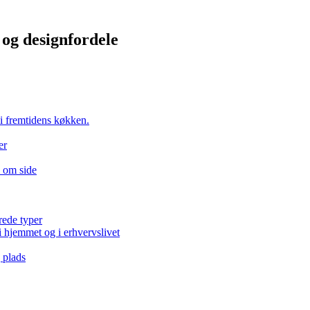
og designfordele
i fremtidens køkken.
er
e om side
rede typer
i hjemmet og i erhvervslivet
 plads