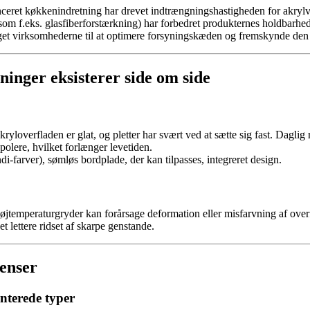
nceret køkkenindretning har drevet indtrængningshastigheden for akryl
som f.eks. glasfiberforstærkning) har forbedret produkternes holdbarhed
get virksomhederne til at optimere forsyningskæden og fremskynde den 
ninger eksisterer side om side
kryloverfladen er glat, og pletter har svært ved at sætte sig fast. Dagl
 polere, hvilket forlænger levetiden.
di-farver), sømløs bordplade, der kan tilpasses, integreret design.
øjtemperaturgryder kan forårsage deformation eller misfarvning af over
et lettere ridset af skarpe genstande.
enser
nterede typer