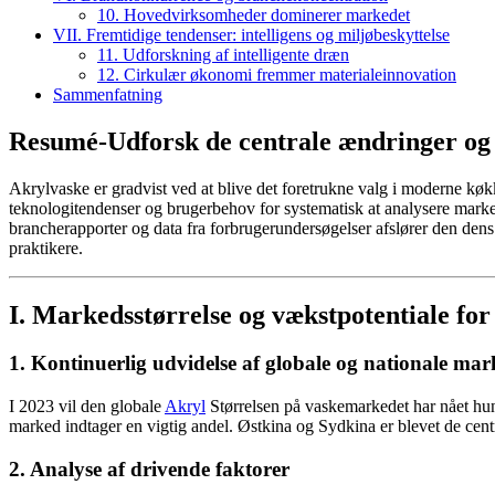
10. Hovedvirksomheder dominerer markedet
VII. Fremtidige tendenser: intelligens og miljøbeskyttelse
11. Udforskning af intelligente dræn
12. Cirkulær økonomi fremmer materialeinnovation
Sammenfatning
Resumé-Udforsk de centrale ændringer og
Akrylvaske er gradvist ved at blive det foretrukne valg i moderne kø
teknologitendenser og brugerbehov for systematisk at analysere marked
brancherapporter og data fra forbrugerundersøgelser afslører den dens 
praktikere.
I. Markedsstørrelse og vækstpotentiale for
1. Kontinuerlig udvidelse af globale og nationale ma
I 2023 vil den globale
Akryl
Størrelsen på vaskemarkedet har nået hun
marked indtager en vigtig andel. Østkina og Sydkina er blevet de cent
2. Analyse af drivende faktorer