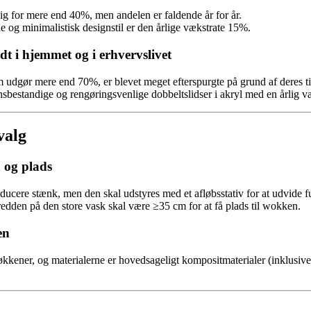
sig for mere end 40%, men andelen er faldende år for år.
e og minimalistisk designstil er den årlige vækstrate 15%.
dt i hjemmet og i erhvervslivet
m udgør mere end 70%, er blevet meget efterspurgte på grund af deres ti
sbestandige og rengøringsvenlige dobbeltslidser i akryl med en årlig v
valg
n og plads
ucere stænk, men den skal udstyres med et afløbsstativ for at udvide f
bredden på den store vask skal være ≥35 cm for at få plads til wokken.
en
køkkener, og materialerne er hovedsageligt kompositmaterialer (inklusive 