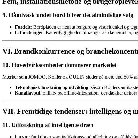
Fem, installationsmetode og brugeroplevel
9. Håndvask under bord bliver det almindelige valg
Fordele
: Bordpladen er nem at rengøre og visuelt enkel og teg
Udfordringer
: Bærerdygtigheden afhænger af klæbemidler, og d
VI. Brandkonkurrence og branchekoncent
10. Hovedvirksomheder dominerer markedet
Mærker som JOMOO, Kohler og OULIN sidder på mere end 50% af ma
Teknologisk forskning og udvikling
: såsom Kohlers antibakte
Kanallayout
: online- og offline-integration, der dækker dekor
VII. Fremtidige tendenser: intelligens og m
11. Udforskning af intelligente dræn
Integrer funktioner som induktionsvandudledning og affaldshåndt