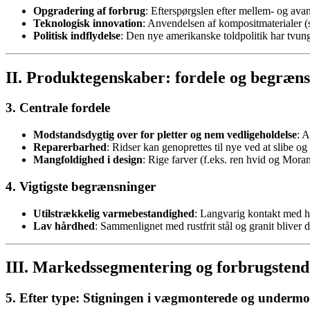
Opgradering af forbrug
: Efterspørgslen efter mellem- og ava
Teknologisk innovation
: Anvendelsen af kompositmaterialer (
Politisk indflydelse
: Den nye amerikanske toldpolitik har tvun
II. Produktegenskaber: fordele og begræns
3. Centrale fordele
Modstandsdygtig over for pletter og nem vedligeholdelse
: A
Reparerbarhed
: Ridser kan genoprettes til nye ved at slibe og
Mangfoldighed i design
: Rige farver (f.eks. ren hvid og Moran
4. Vigtigste begrænsninger
Utilstrækkelig varmebestandighed
: Langvarig kontakt med h
Lav hårdhed
: Sammenlignet med rustfrit stål og granit bliver d
III. Markedssegmentering og forbrugstend
5. Efter type: Stigningen i vægmonterede og undermo