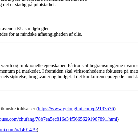
et er stadig på pilotstadiet.
ravene i EU's miljøregler.
ndes for at mindske afhængigheden af olie.
værdi og funktionelle egenskaber. På trods af begrænsningerne i varme
t momentum på markedet. I fremtiden skal virksomhederne fokusere på ma
kenets størrelse, brugsvaner og budget. I det konkurrenceprægede landska
ikanske toldsatser (
https://www.gelonghui.com/p/2193536
)
7house.com/chufang/78b7ea5ec816e34f56656291967891.html
)
ghui.com/p/1401479
)