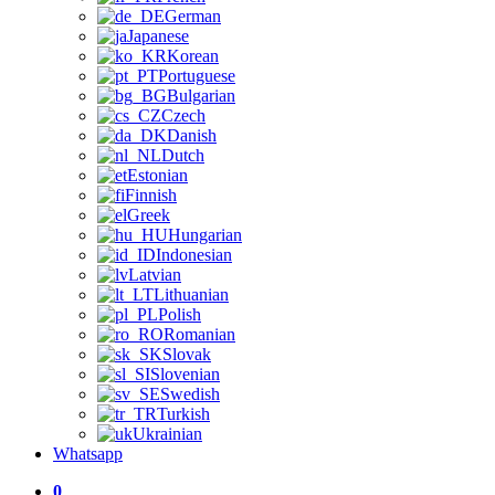
German
Japanese
Korean
Portuguese
Bulgarian
Czech
Danish
Dutch
Estonian
Finnish
Greek
Hungarian
Indonesian
Latvian
Lithuanian
Polish
Romanian
Slovak
Slovenian
Swedish
Turkish
Ukrainian
Whatsapp
0