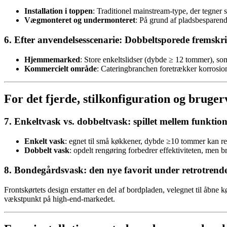
Installation i toppen
: Traditionel mainstream-type, der tegner 
Vægmonteret og undermonteret
: På grund af pladsbesparend
6. Efter anvendelsesscenarie: Dobbeltsporede fremskri
Hjemmemarked
: Store enkeltslidser (dybde ≥ 12 tommer), so
Kommercielt område
: Cateringbranchen foretrækker korrosion
For det fjerde, stilkonfiguration og bruger
7. Enkeltvask vs. dobbeltvask: spillet mellem funktio
Enkelt vask
: egnet til små køkkener, dybde ≥10 tommer kan red
Dobbelt vask
: opdelt rengøring forbedrer effektiviteten, men 
8. Bondegårdsvask: den nye favorit under retrotrend
Frontskørtets design erstatter en del af bordpladen, velegnet til åbne 
vækstpunkt på high-end-markedet.