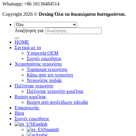
Whatsapp: +86 18138484514
Copyright 2026 ©
Dexing Όλα τα δικαιώματα διατηρούνται.
Αναζήτηση για:
HOME
Σχετικά με το
Υπηρεσία OEM
Συχνές ερωτήσεις
Χειροποίητος νεροχύτης
Topmount νεροχύτης
Κάτω από τον νεροχύτη
Νεροχύτης ποδιάς
Πιέζοντας νεροχύτη
Πιέζοντας νεροχύτη κουζίνας
Βρύση κουζίνας
Βρύση από ανοξείδωτο χάλυβα
Επικοινωνία
Blog
Συχνές ερωτήσεις
English
Spanish
Arabic