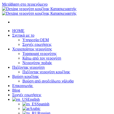
Μετάβαση στο περιεχόμενο
HOME
Σχετικά με το
Υπηρεσία OEM
Συχνές ερωτήσεις
Χειροποίητος νεροχύτης
Topmount νεροχύτης
Κάτω από τον νεροχύτη
Νεροχύτης ποδιάς
Πιέζοντας νεροχύτη
Πιέζοντας νεροχύτη κουζίνας
Βρύση κουζίνας
Βρύση από ανοξείδωτο χάλυβα
Επικοινωνία
Blog
Συχνές ερωτήσεις
English
Spanish
Arabic
Russian