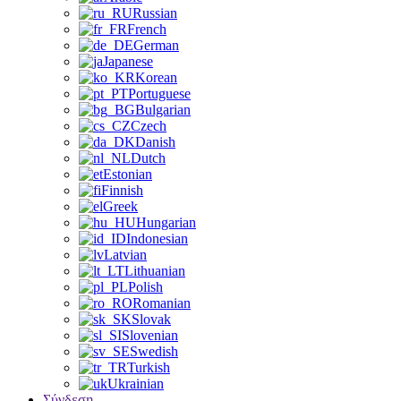
Russian
French
German
Japanese
Korean
Portuguese
Bulgarian
Czech
Danish
Dutch
Estonian
Finnish
Greek
Hungarian
Indonesian
Latvian
Lithuanian
Polish
Romanian
Slovak
Slovenian
Swedish
Turkish
Ukrainian
Σύνδεση