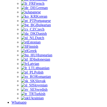
French
German
Japanese
Korean
Portuguese
Bulgarian
Czech
Danish
Dutch
Estonian
Finnish
Greek
Hungarian
Indonesian
Latvian
Lithuanian
Polish
Romanian
Slovak
Slovenian
Swedish
Turkish
Ukrainian
Whatsapp