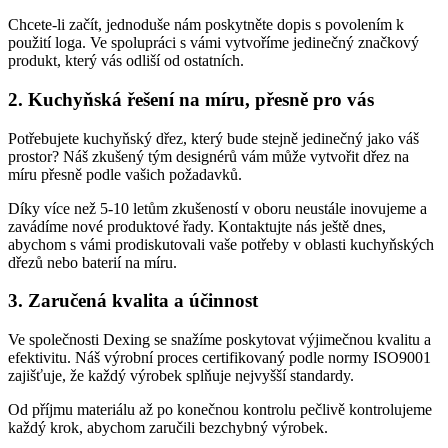
Chcete-li začít, jednoduše nám poskytněte dopis s povolením k
použití loga. Ve spolupráci s vámi vytvoříme jedinečný značkový
produkt, který vás odliší od ostatních.
2. Kuchyňská řešení na míru, přesně pro vás
Potřebujete kuchyňský dřez, který bude stejně jedinečný jako váš
prostor? Náš zkušený tým designérů vám může vytvořit dřez na
míru přesně podle vašich požadavků.
Díky více než 5-10 letům zkušeností v oboru neustále inovujeme a
zavádíme nové produktové řady. Kontaktujte nás ještě dnes,
abychom s vámi prodiskutovali vaše potřeby v oblasti kuchyňských
dřezů nebo baterií na míru.
3. Zaručená kvalita a účinnost
Ve společnosti Dexing se snažíme poskytovat výjimečnou kvalitu a
efektivitu. Náš výrobní proces certifikovaný podle normy ISO9001
zajišťuje, že každý výrobek splňuje nejvyšší standardy.
Od příjmu materiálu až po konečnou kontrolu pečlivě kontrolujeme
každý krok, abychom zaručili bezchybný výrobek.