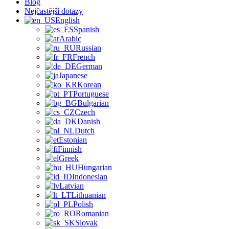
Blog
Nejčastější dotazy
English
Spanish
Arabic
Russian
French
German
Japanese
Korean
Portuguese
Bulgarian
Czech
Danish
Dutch
Estonian
Finnish
Greek
Hungarian
Indonesian
Latvian
Lithuanian
Polish
Romanian
Slovak