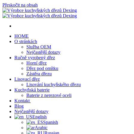
Přeskočit na obsah
HOME
O stránkách
Služba OEM
Nejčastější dotazy
Ručně vyrobený dřez
Horní dřez
Dřez pod omítku
Zástěra dřezu
Lisovací dřez
Lisování kuchyňského dřezu
Kuchyňská baterie
Baterie z nerezové oceli
Kontakt
Blog
Nejčastější dotazy
English
Spanish
Arabic
Russian