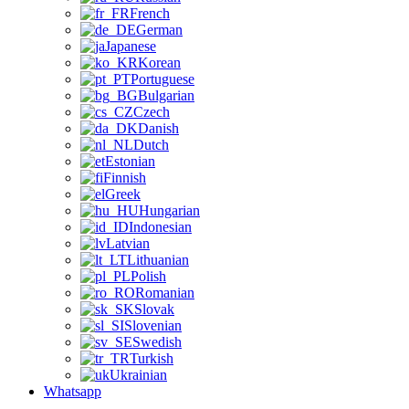
French
German
Japanese
Korean
Portuguese
Bulgarian
Czech
Danish
Dutch
Estonian
Finnish
Greek
Hungarian
Indonesian
Latvian
Lithuanian
Polish
Romanian
Slovak
Slovenian
Swedish
Turkish
Ukrainian
Whatsapp