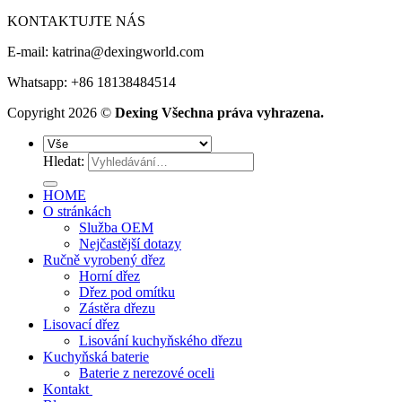
KONTAKTUJTE NÁS
E-mail:
katrina@dexingworld.com
Whatsapp: +86 18138484514
Copyright 2026 ©
Dexing Všechna práva vyhrazena.
Hledat:
HOME
O stránkách
Služba OEM
Nejčastější dotazy
Ručně vyrobený dřez
Horní dřez
Dřez pod omítku
Zástěra dřezu
Lisovací dřez
Lisování kuchyňského dřezu
Kuchyňská baterie
Baterie z nerezové oceli
Kontakt