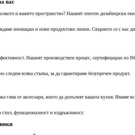
за вас
, колкото и вашето пространство? Нашият опитен дизайнерски ек
еждаме иновации и нови продуктови линии. Свържете се с нас д
ефективност. Нашият производствен процес, сертифициран по ISO
о следим всяка стъпка, за да гарантираме безупречен продукт.
гама от аксесоари, които да допълнят вашата кухня. Имаме всич
ва стил, функционалност и издръжливост.
мивки