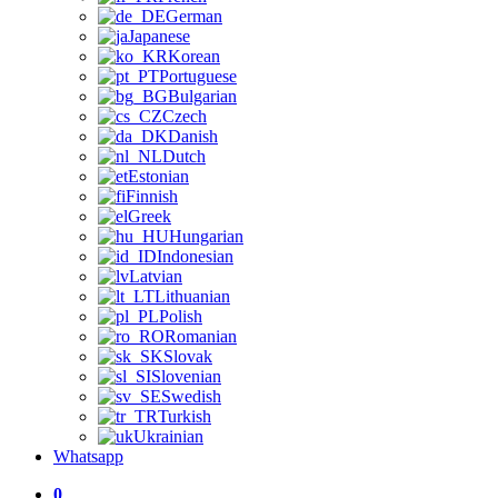
German
Japanese
Korean
Portuguese
Bulgarian
Czech
Danish
Dutch
Estonian
Finnish
Greek
Hungarian
Indonesian
Latvian
Lithuanian
Polish
Romanian
Slovak
Slovenian
Swedish
Turkish
Ukrainian
Whatsapp
0