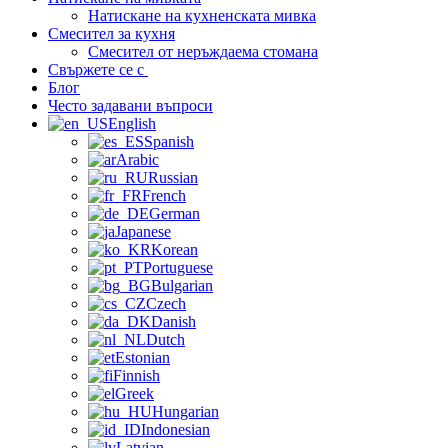
Натискане на кухненската мивка
Смесител за кухня
Смесител от неръждаема стомана
Свържете се с
Блог
Често задавани въпроси
English
Spanish
Arabic
Russian
French
German
Japanese
Korean
Portuguese
Bulgarian
Czech
Danish
Dutch
Estonian
Finnish
Greek
Hungarian
Indonesian
Latvian