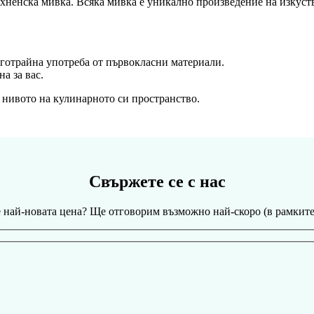
ухненска мивка. Всяка мивка е уникално произведение на изкуств
готрайна употреба от първокласни материали.
а за вас.
 нивото на кулинарното си пространство.
Свържете се с нас
 най-новата цена? Ще отговорим възможно най-скоро (в рамките 