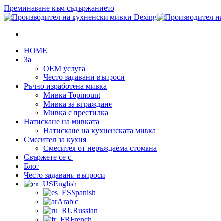
Преминаване към съдържанието
HOME
За
OEM услуга
Често задавани въпроси
Ръчно изработена мивка
Мивка Topmount
Мивка за вграждане
Мивка с престилка
Натискане на мивката
Натискане на кухненската мивка
Смесител за кухня
Смесител от неръждаема стомана
Свържете се с
Блог
Често задавани въпроси
English
Spanish
Arabic
Russian
French