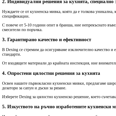
2. Индивидуални решения за кухнята, специално 
Нуждаете се от кухненска мивка, която да е толкова уникална
спецификации.
С повече от 5-10 години опит в бранша, ние непрекъснато във
смесители по поръчка.
3. Гарантирано качество и ефективност
В Dexing се стремим да осигуряваме изключително качество и 
стандарти.
От входящите материали до крайната инспекция, ние внимателн
4. Опростени цялостни решения за кухнята
Освен нашите първокласни кухненски мивки, предлагаме широка 
дозатори за сапун и дъски за рязане.
Изберете Dexing за цялостно кухненско решение, което съчета
5. Изкуството на ръчно изработените кухненски 