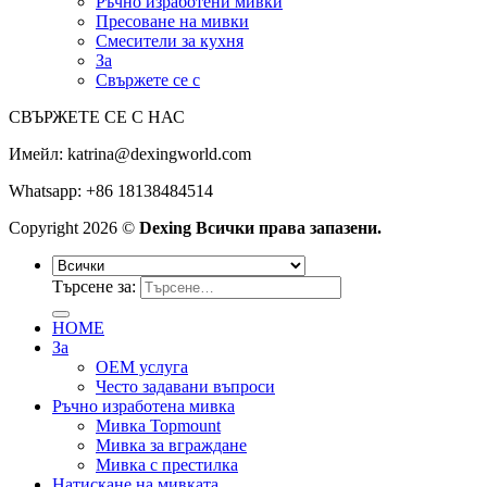
Ръчно изработени мивки
Пресоване на мивки
Смесители за кухня
За
Свържете се с
СВЪРЖЕТЕ СЕ С НАС
Имейл:
katrina@dexingworld.com
Whatsapp: +86 18138484514
Copyright 2026 ©
Dexing Всички права запазени.
Търсене за:
HOME
За
OEM услуга
Често задавани въпроси
Ръчно изработена мивка
Мивка Topmount
Мивка за вграждане
Мивка с престилка
Натискане на мивката