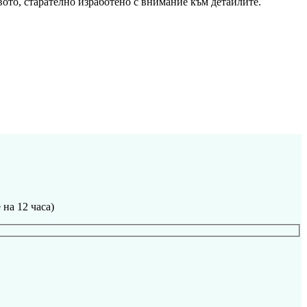
ото, старателно изработено с внимание към детайлите.
на 12 часа)