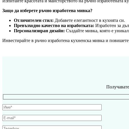
Изпитайте красотата и майсторството на ръчно изработената к
Защо да изберете ръчно изработена мивка?
Отличителен стил:
Добавете елегантност в кухнята си.
Превъзходно качество на изработката:
Изработен за дъл
Персонализиран дизайн:
Създайте мивка, която е уникалн
Инвестирайте в ръчно изработена кухненска мивка и повишете
Получавате