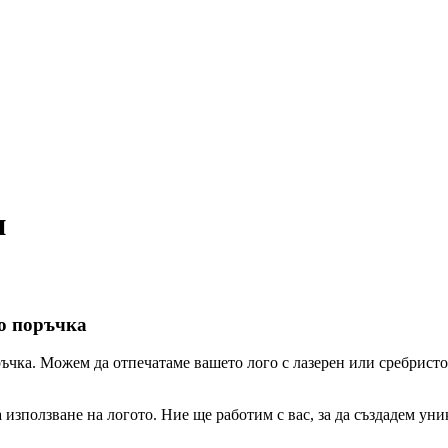
и
по поръчка
оръчка. Можем да отпечатаме вашето лого с лазерен или сребрис
а използване на логото. Ние ще работим с вас, за да създадем ун