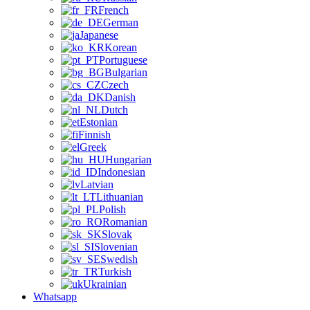
French
German
Japanese
Korean
Portuguese
Bulgarian
Czech
Danish
Dutch
Estonian
Finnish
Greek
Hungarian
Indonesian
Latvian
Lithuanian
Polish
Romanian
Slovak
Slovenian
Swedish
Turkish
Ukrainian
Whatsapp