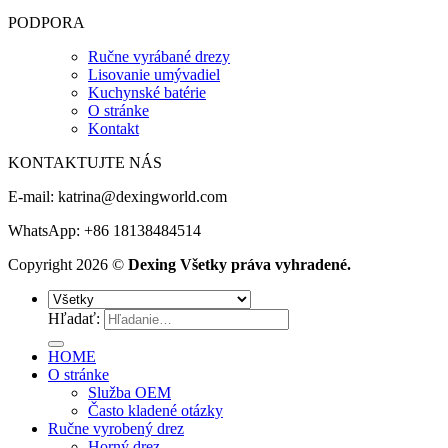
PODPORA
Ručne vyrábané drezy
Lisovanie umývadiel
Kuchynské batérie
O stránke
Kontakt
KONTAKTUJTE NÁS
E-mail:
katrina@dexingworld.com
WhatsApp: +86 18138484514
Copyright 2026 ©
Dexing Všetky práva vyhradené.
Hľadať:
HOME
O stránke
Služba OEM
Často kladené otázky
Ručne vyrobený drez
Horný drez