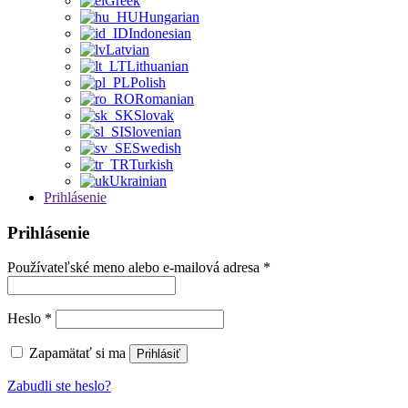
Greek
Hungarian
Indonesian
Latvian
Lithuanian
Polish
Romanian
Slovak
Slovenian
Swedish
Turkish
Ukrainian
Prihlásenie
Prihlásenie
Používateľské meno alebo e-mailová adresa
*
Heslo
*
Zapamätať si ma
Prihlásiť
Zabudli ste heslo?