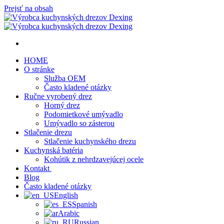
Prejsť na obsah
HOME
O stránke
Služba OEM
Často kladené otázky
Ručne vyrobený drez
Horný drez
Podomietkové umývadlo
Umývadlo so zásterou
Stlačenie drezu
Stlačenie kuchynského drezu
Kuchynská batéria
Kohútik z nehrdzavejúcej ocele
Kontakt
Blog
Často kladené otázky
English
Spanish
Arabic
Russian