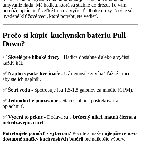
umývanie riadu. Má hadicu, ktorá sa stiahne do drezu. To vám
pomôže opláchnuť veľké hrnce a vyčistiť hlboké drezy. Nižšie sú
uvedené kľúčové veci, ktoré potrebujete vedieť.
Prečo si kúpiť kuchynskú batériu Pull-
Down?
✅
Skvelé pre hlboké drezy
- Hadica dosiahne ďaleko a vyčistí
každý kút.
✅
Naplní vysoké kvetináče
- Už nemusíte zdvíhať ťažké hrnce,
aby ste ich naplnili.
✅
Šetrí vodu
- Spotrebuje iba 1,5-1,8 galónov za minútu (GPM).
✅
Jednoduché používanie
- Stačí stiahnuť postrekovač a
opláchnuť.
✅
Vyzerá to pekne
- Dodáva sa v
brúsený nikel, matná čierna a
nehrdzavejúca oceľ
.
Potrebujete pomôcť s výberom?
Pozrite si naše
najlepšie cenovo
dostupné značky kuchynských batérií
pre najlepšie výbery.