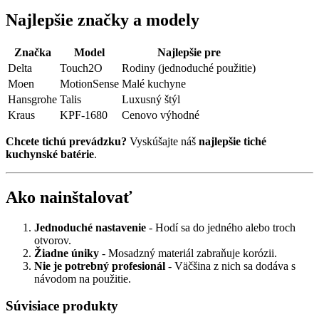
Najlepšie značky a modely
Značka
Model
Najlepšie pre
Delta
Touch2O
Rodiny (jednoduché použitie)
Moen
MotionSense
Malé kuchyne
Hansgrohe
Talis
Luxusný štýl
Kraus
KPF-1680
Cenovo výhodné
Chcete tichú prevádzku?
Vyskúšajte náš
najlepšie tiché
kuchynské batérie
.
Ako nainštalovať
Jednoduché nastavenie
- Hodí sa do jedného alebo troch
otvorov.
Žiadne úniky
- Mosadzný materiál zabraňuje korózii.
Nie je potrebný profesionál
- Väčšina z nich sa dodáva s
návodom na použitie.
Súvisiace produkty