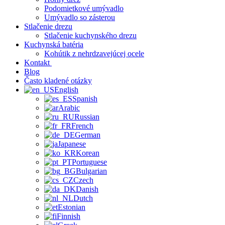
Podomietkové umývadlo
Umývadlo so zásterou
Stlačenie drezu
Stlačenie kuchynského drezu
Kuchynská batéria
Kohútik z nehrdzavejúcej ocele
Kontakt
Blog
Často kladené otázky
English
Spanish
Arabic
Russian
French
German
Japanese
Korean
Portuguese
Bulgarian
Czech
Danish
Dutch
Estonian
Finnish