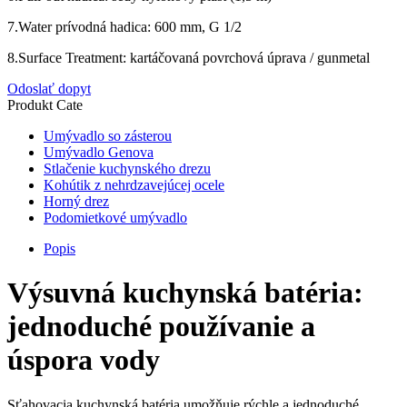
7.Water prívodná hadica: 600 mm, G 1/2
8.Surface Treatment: kartáčovaná povrchová úprava / gunmetal
Odoslať dopyt
Produkt Cate
Umývadlo so zásterou
Umývadlo Genova
Stlačenie kuchynského drezu
Kohútik z nehrdzavejúcej ocele
Horný drez
Podomietkové umývadlo
Popis
Výsuvná kuchynská batéria:
jednoduché používanie a
úspora vody
Sťahovacia kuchynská batéria umožňuje rýchle a jednoduché