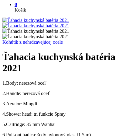
0
Košík
Kohútik z nehrdzavejúcej ocele
Ťahacia kuchynská batéria
2021
1.Body: nerezová oceľ
2.Handle: nerezová oceľ
3.Aerator: Mingdi
4.Shower head: tri funkcie Spray
5.Cartridge: 35 mm Wanhai
6.Pull-out hadica: šedý nylonový plast (1,5 m)