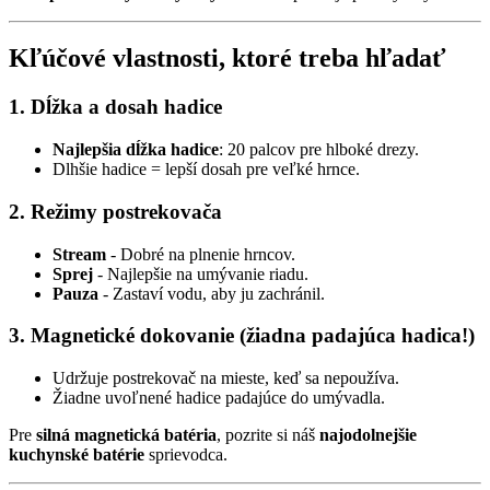
Kľúčové vlastnosti, ktoré treba hľadať
1. Dĺžka a dosah hadice
Najlepšia dĺžka hadice
: 20 palcov pre hlboké drezy.
Dlhšie hadice = lepší dosah pre veľké hrnce.
2. Režimy postrekovača
Stream
- Dobré na plnenie hrncov.
Sprej
- Najlepšie na umývanie riadu.
Pauza
- Zastaví vodu, aby ju zachránil.
3. Magnetické dokovanie (žiadna padajúca hadica!)
Udržuje postrekovač na mieste, keď sa nepoužíva.
Žiadne uvoľnené hadice padajúce do umývadla.
Pre
silná magnetická batéria
, pozrite si náš
najodolnejšie
kuchynské batérie
sprievodca.