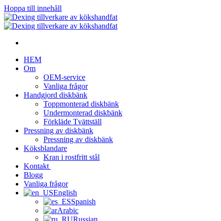
Hoppa till innehåll
HEM
Om
OEM-service
Vanliga frågor
Handgjord diskbänk
Toppmonterad diskbänk
Undermonterad diskbänk
Förkläde Tvättställ
Pressning av diskbänk
Pressning av diskbänk
Köksblandare
Kran i rostfritt stål
Kontakt
Blogg
Vanliga frågor
English
Spanish
Arabic
Russian