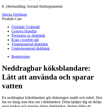
8. ytbehandling: borstad finish/gunmetal
Skicka förfrågan
Produkt Cate
Förkläde Tvättställ
Genova Handfat
Pressning av diskbänk
Kran i rostfritt stål
Toppmonterad diskbänk
Undermonterad diskbänk
Beskrivning
Neddragbar köksblandare:
Lätt att använda och sparar
vatten
En neddragbar köksblandare gör diskningen snabb och enkel. Den
har en slang som dras ner i diskbänken. Detta hjälper dig att skölja
stora krukor och rengöra djupa diskbänkar. Nedan följer de