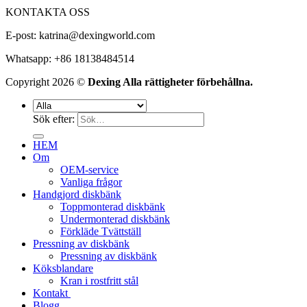
KONTAKTA OSS
E-post:
katrina@dexingworld.com
Whatsapp: +86 18138484514
Copyright 2026 ©
Dexing Alla rättigheter förbehållna.
Sök efter:
HEM
Om
OEM-service
Vanliga frågor
Handgjord diskbänk
Toppmonterad diskbänk
Undermonterad diskbänk
Förkläde Tvättställ
Pressning av diskbänk
Pressning av diskbänk
Köksblandare
Kran i rostfritt stål
Kontakt
Blogg