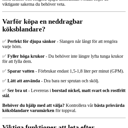
viktigaste sakerna du behöver veta.
Varför köpa en neddragbar
köksblandare?
✅
Perfekt för djupa sänkor
- Slangen når långt för att rengöra
varje hörn.
✅
Fyller höga krukor
- Du behöver inte längre lyfta tunga krukor
för att fylla dem.
✅
Sparar vatten
- Förbrukar endast 1,5-1,8 liter per minut (GPM).
✅
Lätt att använda
- Dra bara ner sprutan och skölj.
✅
Ser bra ut
- Levereras i
borstad nickel, matt svart och rostfritt
stål
.
Behöver du hjälp med att välja?
Kontrollera vår
bästa prisvärda
köksblandare varumärken
för toppval.
Viktiga funktioner att leta efter