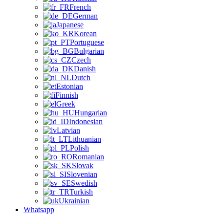
French
German
Japanese
Korean
Portuguese
Bulgarian
Czech
Danish
Dutch
Estonian
Finnish
Greek
Hungarian
Indonesian
Latvian
Lithuanian
Polish
Romanian
Slovak
Slovenian
Swedish
Turkish
Ukrainian
Whatsapp