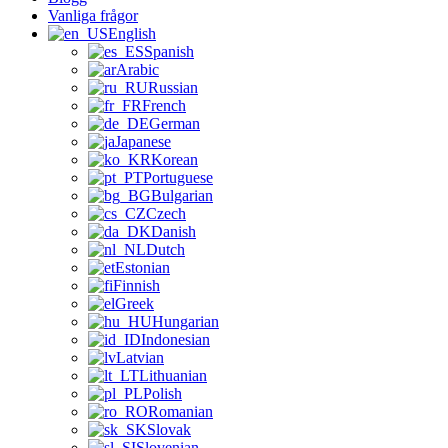
Vanliga frågor
English
Spanish
Arabic
Russian
French
German
Japanese
Korean
Portuguese
Bulgarian
Czech
Danish
Dutch
Estonian
Finnish
Greek
Hungarian
Indonesian
Latvian
Lithuanian
Polish
Romanian
Slovak
Slovenian