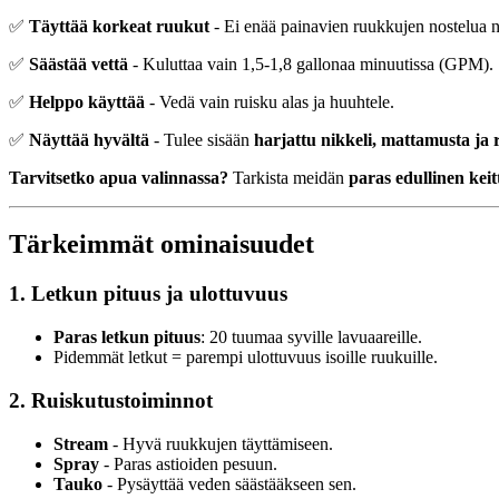
✅
Täyttää korkeat ruukut
- Ei enää painavien ruukkujen nostelua n
✅
Säästää vettä
- Kuluttaa vain 1,5-1,8 gallonaa minuutissa (GPM).
✅
Helppo käyttää
- Vedä vain ruisku alas ja huuhtele.
✅
Näyttää hyvältä
- Tulee sisään
harjattu nikkeli, mattamusta ja 
Tarvitsetko apua valinnassa?
Tarkista meidän
paras edullinen kei
Tärkeimmät ominaisuudet
1. Letkun pituus ja ulottuvuus
Paras letkun pituus
: 20 tuumaa syville lavuaareille.
Pidemmät letkut = parempi ulottuvuus isoille ruukuille.
2. Ruiskutustoiminnot
Stream
- Hyvä ruukkujen täyttämiseen.
Spray
- Paras astioiden pesuun.
Tauko
- Pysäyttää veden säästääkseen sen.