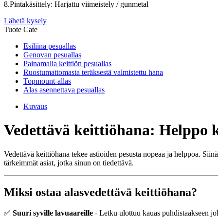
8.Pintakäsittely: Harjattu viimeistely / gunmetal
Lähetä kysely
Tuote Cate
Esiliina pesuallas
Genovan pesuallas
Painamalla keittiön pesuallas
Ruostumattomasta teräksestä valmistettu hana
Topmount-allas
Alas asennettava pesuallas
Kuvaus
Vedettävä keittiöhana: Helppo k
Vedettävä keittiöhana tekee astioiden pesusta nopeaa ja helppoa. Siinä 
tärkeimmät asiat, jotka sinun on tiedettävä.
Miksi ostaa alasvedettävä keittiöhana?
✅
Suuri syville lavuaareille
- Letku ulottuu kauas puhdistaakseen jo