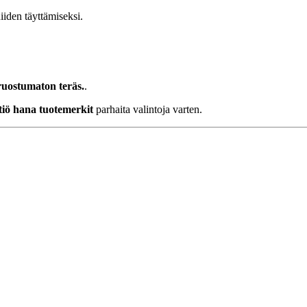
iiden täyttämiseksi.
ruostumaton teräs.
.
ttiö hana tuotemerkit
parhaita valintoja varten.