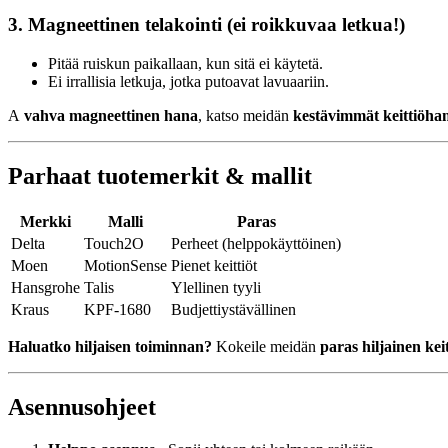
3. Magneettinen telakointi (ei roikkuvaa letkua!)
Pitää ruiskun paikallaan, kun sitä ei käytetä.
Ei irrallisia letkuja, jotka putoavat lavuaariin.
A
vahva magneettinen hana
, katso meidän
kestävimmät keittiöha
Parhaat tuotemerkit & mallit
Merkki
Malli
Paras
Delta
Touch2O
Perheet (helppokäyttöinen)
Moen
MotionSense
Pienet keittiöt
Hansgrohe
Talis
Ylellinen tyyli
Kraus
KPF-1680
Budjettiystävällinen
Haluatko hiljaisen toiminnan?
Kokeile meidän
paras hiljainen kei
Asennusohjeet