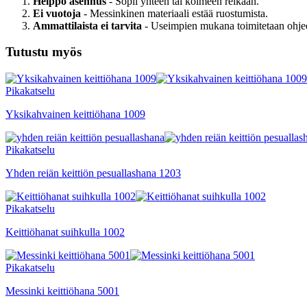
Helppo asennus
- Sopii yhteen tai kolmeen reikään.
Ei vuotoja
- Messinkinen materiaali estää ruostumista.
Ammattilaista ei tarvita
- Useimpien mukana toimitetaan ohjee
Tutustu myös
Pikakatselu
Yksikahvainen keittiöhana 1009
Pikakatselu
Yhden reiän keittiön pesuallashana 1203
Pikakatselu
Keittiöhanat suihkulla 1002
Pikakatselu
Messinki keittiöhana 5001