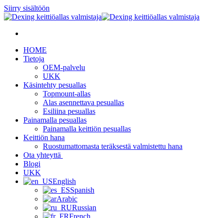
Siirry sisältöön
HOME
Tietoja
OEM-palvelu
UKK
Käsintehty pesuallas
Topmount-allas
Alas asennettava pesuallas
Esiliina pesuallas
Painamalla pesuallas
Painamalla keittiön pesuallas
Keittiön hana
Ruostumattomasta teräksestä valmistettu hana
Ota yhteyttä
Blogi
UKK
English
Spanish
Arabic
Russian
French