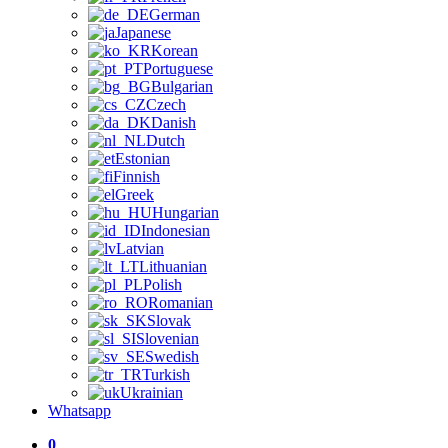
German
Japanese
Korean
Portuguese
Bulgarian
Czech
Danish
Dutch
Estonian
Finnish
Greek
Hungarian
Indonesian
Latvian
Lithuanian
Polish
Romanian
Slovak
Slovenian
Swedish
Turkish
Ukrainian
Whatsapp
0