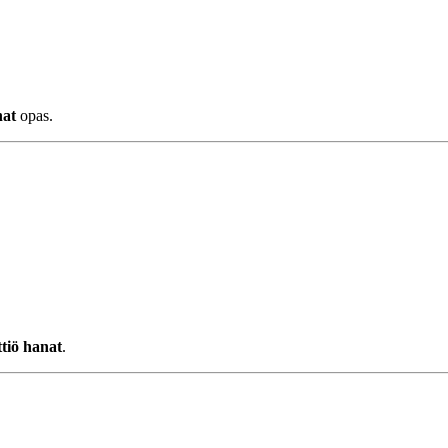
nat
opas.
ttiö hanat
.