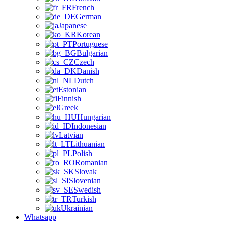
French
German
Japanese
Korean
Portuguese
Bulgarian
Czech
Danish
Dutch
Estonian
Finnish
Greek
Hungarian
Indonesian
Latvian
Lithuanian
Polish
Romanian
Slovak
Slovenian
Swedish
Turkish
Ukrainian
Whatsapp