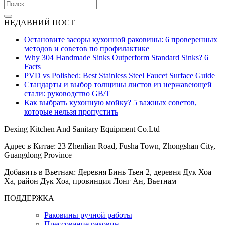
НЕДАВНИЙ ПОСТ
Остановите засоры кухонной раковины: 6 проверенных
методов и советов по профилактике
Why 304 Handmade Sinks Outperform Standard Sinks? 6
Facts
PVD vs Polished: Best Stainless Steel Faucet Surface Guide
Стандарты и выбор толщины листов из нержавеющей
стали: руководство GB/T
Как выбрать кухонную мойку? 5 важных советов,
которые нельзя пропустить
Dexing Kitchen And Sanitary Equipment Co.Ltd
Адрес в Китае: 23 Zhenlian Road, Fusha Town, Zhongshan City,
Guangdong Province
Добавить в Вьетнам: Деревня Бинь Тьен 2, деревня Дук Хоа
Ха, район Дук Хоа, провинция Лонг Ан, Вьетнам
ПОДДЕРЖКА
Раковины ручной работы
Прессование раковин