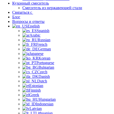
Кухонный смеситель
Смеситель из нержавеющей стали
Связаться с
Блог
Вопросы и ответы
English
Spanish
Arabic
Russian
French
German
Japanese
Korean
Portuguese
Bulgarian
Czech
Danish
Dutch
Estonian
Finnish
Greek
Hungarian
Indonesian
Latvian
Lithuanian