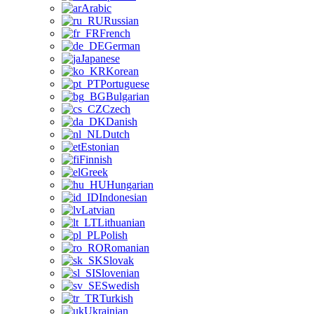
Arabic
Russian
French
German
Japanese
Korean
Portuguese
Bulgarian
Czech
Danish
Dutch
Estonian
Finnish
Greek
Hungarian
Indonesian
Latvian
Lithuanian
Polish
Romanian
Slovak
Slovenian
Swedish
Turkish
Ukrainian