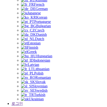
Russian
French
German
Japanese
Korean
Portuguese
Bulgarian
Czech
Danish
Dutch
Estonian
Finnish
Greek
Hungarian
Indonesian
Latvian
Lithuanian
Polish
Romanian
Slovak
Slovenian
Swedish
Turkish
Ukrainian
로그인