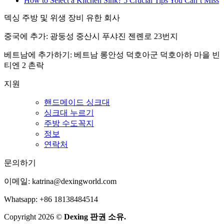
How to Select a Kitchen Sink? 5 Crucial Tips You Can’t Miss
덱싱 주방 및 위생 장비 유한 회사
중국에 추가: 광둥성 중산시 푸샤진 젠롄로 23번지
베트남에 추가하기: 베트남 롱안성 덕호아군 덕호아하 마을 빈
티엔 2 촌락
지원
핸드메이드 싱크대
싱크대 누르기
주방 수도꼭지
정보
연락처
문의하기
이메일:
katrina@dexingworld.com
Whatsapp: +86 18138484514
Copyright 2026 ©
Dexing 판권 소유.