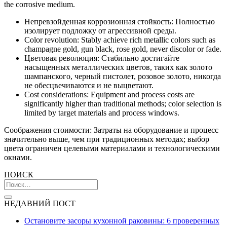
the corrosive medium.
Непревзойденная коррозионная стойкость: Полностью
изолирует подложку от агрессивной среды.
Color revolution: Stably achieve rich metallic colors such as
champagne gold, gun black, rose gold, never discolor or fade.
Цветовая революция: Стабильно достигайте
насыщенных металлических цветов, таких как золото
шампанского, черный пистолет, розовое золото, никогда
не обесцвечиваются и не выцветают.
Cost considerations: Equipment and process costs are
significantly higher than traditional methods; color selection is
limited by target materials and process windows.
Соображения стоимости: Затраты на оборудование и процесс
значительно выше, чем при традиционных методах; выбор
цвета ограничен целевыми материалами и технологическими
окнами.
ПОИСК
НЕДАВНИЙ ПОСТ
Остановите засоры кухонной раковины: 6 проверенных