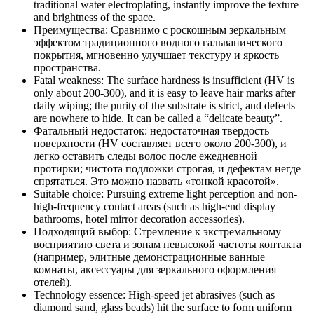
traditional water electroplating, instantly improve the texture
and brightness of the space.
Преимущества: Сравнимо с роскошным зеркальным
эффектом традиционного водного гальванического
покрытия, мгновенно улучшает текстуру и яркость
пространства.
Fatal weakness: The surface hardness is insufficient (HV is
only about 200-300), and it is easy to leave hair marks after
daily wiping; the purity of the substrate is strict, and defects
are nowhere to hide. It can be called a “delicate beauty”.
Фатальный недостаток: недостаточная твердость
поверхности (HV составляет всего около 200-300), и
легко оставить следы волос после ежедневной
протирки; чистота подложки строгая, и дефектам негде
спрятаться. Это можно назвать «тонкой красотой».
Suitable choice: Pursuing extreme light perception and non-
high-frequency contact areas (such as high-end display
bathrooms, hotel mirror decoration accessories).
Подходящий выбор: Стремление к экстремальному
восприятию света и зонам невысокой частоты контакта
(например, элитные демонстрационные ванные
комнаты, аксессуары для зеркального оформления
отелей).
Technology essence: High-speed jet abrasives (such as
diamond sand, glass beads) hit the surface to form uniform