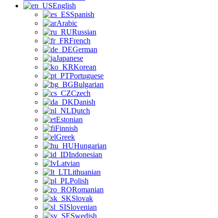
English
Spanish
Arabic
Russian
French
German
Japanese
Korean
Portuguese
Bulgarian
Czech
Danish
Dutch
Estonian
Finnish
Greek
Hungarian
Indonesian
Latvian
Lithuanian
Polish
Romanian
Slovak
Slovenian
Swedish