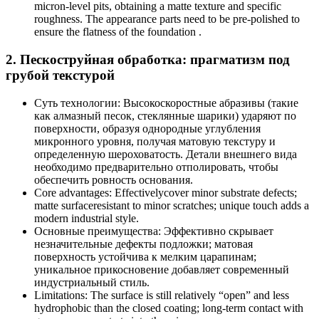
micron-level pits, obtaining a matte texture and specific
roughness. The appearance parts need to be pre-polished to
ensure the flatness of the foundation .
2. Пескоструйная обработка: прагматизм под
грубой текстурой
Суть технологии: Высокоскоростные абразивы (такие
как алмазный песок, стеклянные шарики) ударяют по
поверхности, образуя однородные углубления
микронного уровня, получая матовую текстуру и
определенную шероховатость. Детали внешнего вида
необходимо предварительно отполировать, чтобы
обеспечить ровность основания.
Core advantages: Effectivelycover minor substrate defects;
matte surfaceresistant to minor scratches; unique touch adds a
modern industrial style.
Основные преимущества: Эффективно скрывает
незначительные дефекты подложки; матовая
поверхность устойчива к мелким царапинам;
уникальное прикосновение добавляет современный
индустриальный стиль.
Limitations: The surface is still relatively “open” and less
hydrophobic than the closed coating; long-term contact with