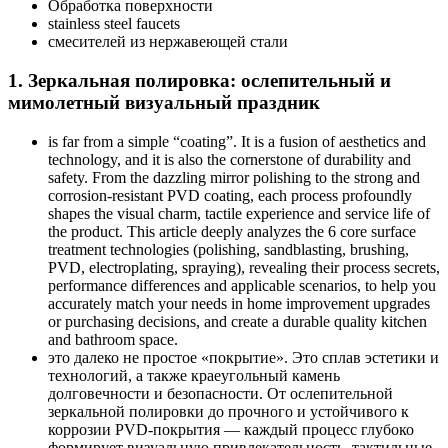
Обработка поверхности
stainless steel faucets
смесителей из нержавеющей стали
1. Зеркальная полировка: ослепительный и
мимолетный визуальный праздник
is far from a simple “coating”. It is a fusion of aesthetics and
technology, and it is also the cornerstone of durability and
safety. From the dazzling mirror polishing to the strong and
corrosion-resistant PVD coating, each process profoundly
shapes the visual charm, tactile experience and service life of
the product. This article deeply analyzes the 6 core surface
treatment technologies (polishing, sandblasting, brushing,
PVD, electroplating, spraying), revealing their process secrets,
performance differences and applicable scenarios, to help you
accurately match your needs in home improvement upgrades
or purchasing decisions, and create a durable quality kitchen
and bathroom space.
это далеко не простое «покрытие». Это сплав эстетики и
технологий, а также краеугольный камень
долговечности и безопасности. От ослепительной
зеркальной полировки до прочного и устойчивого к
коррозии PVD-покрытия — каждый процесс глубоко
формирует визуальную привлекательность, тактильные