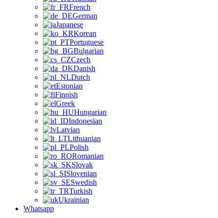
French
German
Japanese
Korean
Portuguese
Bulgarian
Czech
Danish
Dutch
Estonian
Finnish
Greek
Hungarian
Indonesian
Latvian
Lithuanian
Polish
Romanian
Slovak
Slovenian
Swedish
Turkish
Ukrainian
Whatsapp