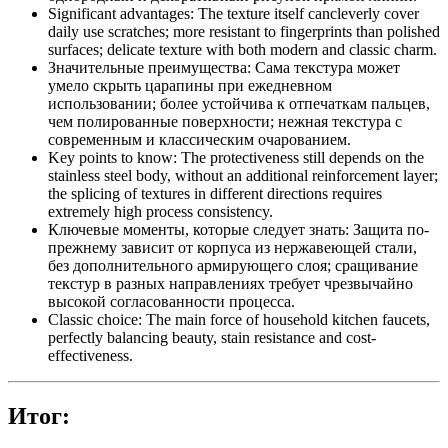
Significant advantages: The texture itself cancleverly cover
daily use scratches; more resistant to fingerprints than polished
surfaces; delicate texture with both modern and classic charm.
Значительные преимущества: Сама текстура может
умело скрыть царапины при ежедневном
использовании; более устойчива к отпечаткам пальцев,
чем полированные поверхности; нежная текстура с
современным и классическим очарованием.
Key points to know: The protectiveness still depends on the
stainless steel body, without an additional reinforcement layer;
the splicing of textures in different directions requires
extremely high process consistency.
Ключевые моменты, которые следует знать: Защита по-
прежнему зависит от корпуса из нержавеющей стали,
без дополнительного армирующего слоя; сращивание
текстур в разных направлениях требует чрезвычайно
высокой согласованности процесса.
Classic choice: The main force of household kitchen faucets,
perfectly balancing beauty, stain resistance and cost-
effectiveness.
Итог: