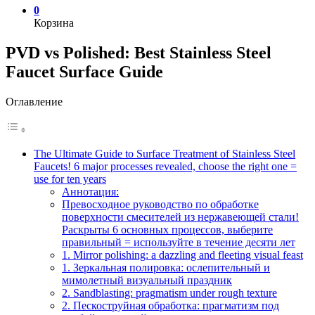
0
Корзина
PVD vs Polished: Best Stainless Steel
Faucet Surface Guide
Оглавление
The Ultimate Guide to Surface Treatment of Stainless Steel
Faucets! 6 major processes revealed, choose the right one =
use for ten years
Аннотация:
Превосходное руководство по обработке
поверхности смесителей из нержавеющей стали!
Раскрыты 6 основных процессов, выберите
правильный = используйте в течение десяти лет
1. Mirror polishing: a dazzling and fleeting visual feast
1. Зеркальная полировка: ослепительный и
мимолетный визуальный праздник
2. Sandblasting: pragmatism under rough texture
2. Пескоструйная обработка: прагматизм под