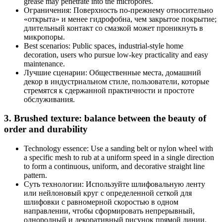
grease may penetrate into the micropores.
Ограничения: Поверхность по-прежнему относительно
«открыта» и менее гидрофобна, чем закрытое покрытие;
длительный контакт со смазкой может проникнуть в
микропоры.
Best scenarios: Public spaces, industrial-style home
decoration, users who pursue low-key practicality and easy
maintenance.
Лучшие сценарии: Общественные места, домашний
декор в индустриальном стиле, пользователи, которые
стремятся к сдержанной практичности и простоте
обслуживания.
3. Brushed texture: balance between the beauty of
order and durability
Technology essence: Use a sanding belt or nylon wheel with
a specific mesh to rub at a uniform speed in a single direction
to form a continuous, uniform, and decorative straight line
pattern.
Суть технологии: Используйте шлифовальную ленту
или нейлоновый круг с определенной сеткой для
шлифовки с равномерной скоростью в одном
направлении, чтобы сформировать непрерывный,
однородный и декоративный рисунок прямой линии.