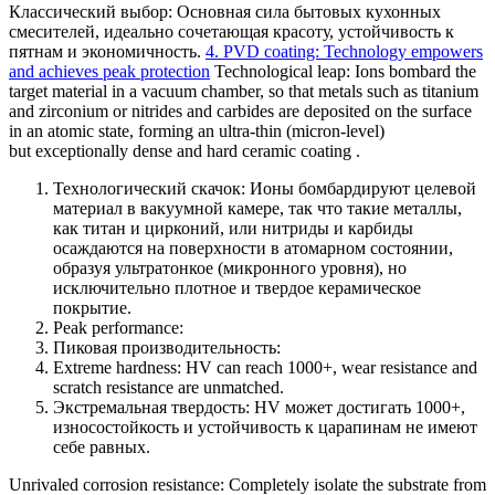
Классический выбор: Основная сила бытовых кухонных
смесителей, идеально сочетающая красоту, устойчивость к
пятнам и экономичность.
4. PVD coating: Technology empowers
and achieves peak protection
Technological leap: Ions bombard the
target material in a vacuum chamber, so that metals such as titanium
and zirconium or nitrides and carbides are deposited on the surface
in an atomic state, forming an ultra-thin (micron-level)
but exceptionally dense and hard ceramic coating .
Технологический скачок: Ионы бомбардируют целевой
материал в вакуумной камере, так что такие металлы,
как титан и цирконий, или нитриды и карбиды
осаждаются на поверхности в атомарном состоянии,
образуя ультратонкое (микронного уровня), но
исключительно плотное и твердое керамическое
покрытие.
Peak performance:
Пиковая производительность:
Extreme hardness: HV can reach 1000+, wear resistance and
scratch resistance are unmatched.
Экстремальная твердость: HV может достигать 1000+,
износостойкость и устойчивость к царапинам не имеют
себе равных.
Unrivaled corrosion resistance: Completely isolate the substrate from