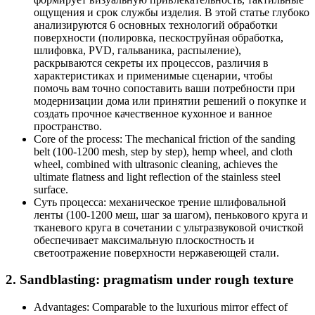
ощущения и срок службы изделия. В этой статье глубоко
анализируются 6 основных технологий обработки
поверхности (полировка, пескоструйная обработка,
шлифовка, PVD, гальваника, распыление),
раскрываются секреты их процессов, различия в
характеристиках и применимые сценарии, чтобы
помочь вам точно сопоставить ваши потребности при
модернизации дома или принятии решений о покупке и
создать прочное качественное кухонное и ванное
пространство.
Core of the process: The mechanical friction of the sanding
belt (100-1200 mesh, step by step), hemp wheel, and cloth
wheel, combined with ultrasonic cleaning, achieves the
ultimate flatness and light reflection of the stainless steel
surface.
Суть процесса: механическое трение шлифовальной
ленты (100-1200 меш, шаг за шагом), пенькового круга и
тканевого круга в сочетании с ультразвуковой очисткой
обеспечивает максимальную плоскостность и
светоотражение поверхности нержавеющей стали.
2. Sandblasting: pragmatism under rough texture
Advantages: Comparable to the luxurious mirror effect of