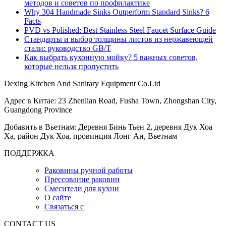
методов и советов по профилактике
Why 304 Handmade Sinks Outperform Standard Sinks? 6
Facts
PVD vs Polished: Best Stainless Steel Faucet Surface Guide
Стандарты и выбор толщины листов из нержавеющей
стали: руководство GB/T
Как выбрать кухонную мойку? 5 важных советов,
которые нельзя пропустить
Dexing Kitchen And Sanitary Equipment Co.Ltd
Адрес в Китае: 23 Zhenlian Road, Fusha Town, Zhongshan City,
Guangdong Province
Добавить в Вьетнам: Деревня Бинь Тьен 2, деревня Дук Хоа
Ха, район Дук Хоа, провинция Лонг Ан, Вьетнам
ПОДДЕРЖКА
Раковины ручной работы
Прессование раковин
Смесители для кухни
О сайте
Связаться с
CONTACT US