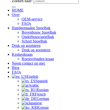
Zoeken naar:
HOME
Over
OEM-service
FAQs
Handgemaakte Spoelbak
Bovenbouw Spoelbak
Onderbouwspoelbak
Schort Spoelbak
Druk op gootsteen
Druk op gootsteen
Keukenkraan
Roestvrijstalen kraan
Neem contact op met
Blog
FAQs
English
Spanish
Arabic
Russian
French
German
Japanese
Korean