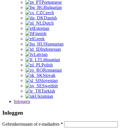
Portuguese
Bulgarian
Czech
Danish
Dutch
Estonian
Finnish
Greek
Hungarian
Indonesian
Latvian
Lithuanian
Polish
Romanian
Slovak
Slovenian
Swedish
Turkish
Ukrainian
Inloggen
Inloggen
Gebruikersnaam of e-mailadres
*