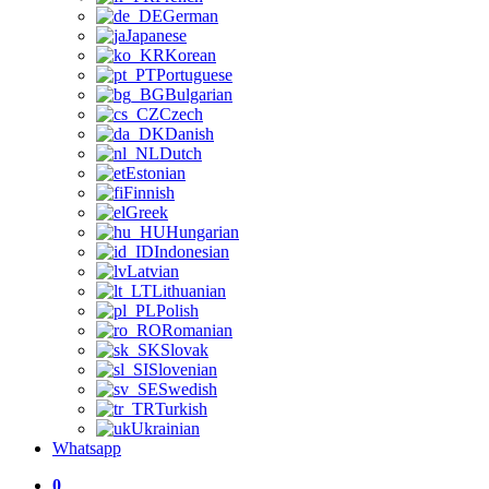
German
Japanese
Korean
Portuguese
Bulgarian
Czech
Danish
Dutch
Estonian
Finnish
Greek
Hungarian
Indonesian
Latvian
Lithuanian
Polish
Romanian
Slovak
Slovenian
Swedish
Turkish
Ukrainian
Whatsapp
0