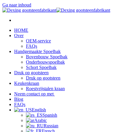
Ga naar inhoud
HOME
Over
OEM-service
FAQs
Handgemaakte Spoelbak
Bovenbouw Spoelbak
Onderbouwspoelbak
Schort Spoelbak
Druk op gootsteen
Druk op gootsteen
Keukenkraan
Roestvrijstalen kraan
Neem contact op met
Blog
FAQs
English
Spanish
Arabic
Russian
French