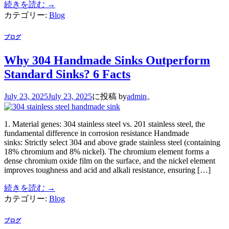
続きを読む
→
カテゴリー:
Blog
ブログ
Why 304 Handmade Sinks Outperform
Standard Sinks? 6 Facts
July 23, 2025
July 23, 2025
に投稿
by
admin
。
1. Material genes: 304 stainless steel vs. 201 stainless steel, the
fundamental difference in corrosion resistance Handmade
sinks: Strictly select 304 and above grade stainless steel (containing
18% chromium and 8% nickel). The chromium element forms a
dense chromium oxide film on the surface, and the nickel element
improves toughness and acid and alkali resistance, ensuring […]
続きを読む
→
カテゴリー:
Blog
ブログ