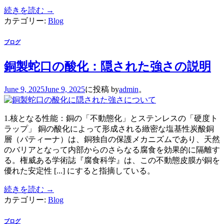
続きを読む
→
カテゴリー:
Blog
ブログ
銅製蛇口の酸化：隠された強さの説明
June 9, 2025
June 9, 2025
に投稿
by
admin
。
1.核となる性能：銅の「不動態化」とステンレスの「硬度ト
ラップ」 銅の酸化によって形成される緻密な塩基性炭酸銅
層（パティーナ）は、銅独自の保護メカニズムであり、天然
のバリアとなって内部からのさらなる腐食を効果的に隔離す
る。権威ある学術誌『腐食科学』は、この不動態皮膜が銅を
優れた安定性 [...] にすると指摘している。
続きを読む
→
カテゴリー:
Blog
ブログ