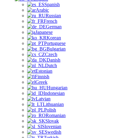
Spanish
Arabic
Russian
French
German
Japanese
Korean
Portuguese
Bulgarian
Czech
Danish
Dutch
Estonian
Finnish
Greek
Hungarian
Indonesian
Latvian
Lithuanian
Polish
Romanian
Slovak
Slovenian
Swedish
Turkish