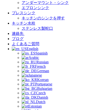
アンダーマウント・シンク
エプロンシンク
プレスシンク
キッチンのシンクを押す
キッチン水栓
ステンレス製蛇口
連絡先
ブログ
よくあるご質問
English
Spanish
Arabic
Russian
French
German
Japanese
Korean
Portuguese
Bulgarian
Czech
Danish
Dutch
Estonian