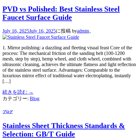
PVD vs Polished: Best Stainless Steel
Faucet Surface Guide
July 16, 2025
July 16, 2025
に投稿
by
admin
。
1. Mirror polishing: a dazzling and fleeting visual feast Core of the
process: The mechanical friction of the sanding belt (100-1200
mesh, step by step), hemp wheel, and cloth wheel, combined with
ultrasonic cleaning, achieves the ultimate flatness and light reflection
of the stainless steel surface. Advantages: Comparable to the
luxurious mirror effect of traditional water electroplating, instantly
[…]
続きを読む
→
カテゴリー:
Blog
ブログ
Stainless Sheet Thickness Standards &
Selection: GB/T Guide