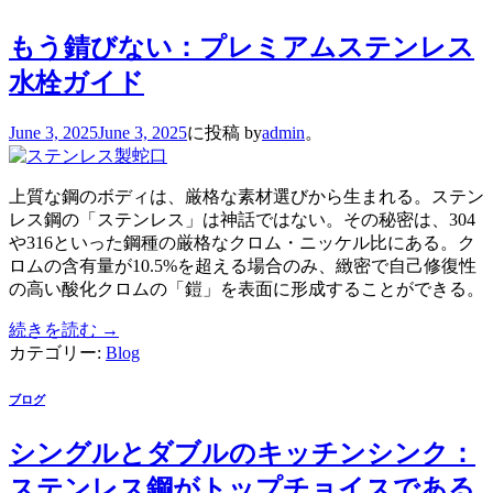
もう錆びない：プレミアムステンレス
水栓ガイド
June 3, 2025
June 3, 2025
に投稿
by
admin
。
上質な鋼のボディは、厳格な素材選びから生まれる。ステン
レス鋼の「ステンレス」は神話ではない。その秘密は、304
や316といった鋼種の厳格なクロム・ニッケル比にある。ク
ロムの含有量が10.5%を超える場合のみ、緻密で自己修復性
の高い酸化クロムの「鎧」を表面に形成することができる。
続きを読む
→
カテゴリー:
Blog
ブログ
シングルとダブルのキッチンシンク：
ステンレス鋼がトップチョイスである