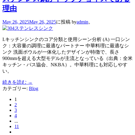
理由
May 26, 2025
May 26, 2025
に投稿
by
admin
。
I.キッチンシンクのコア分類と使用シーン分析 (A) 一口シン
ク：大容量の調理に最適なパートナー 中華料理に最適なシ
ンク 洗面ボウルが一体化したデザインが特徴で、長さ
900mmを超える大型モデルが主流となっている（出典：全米
キッチン・バス協会、NKBA）。中華料理にも対応しやす
い。
続きを読む
→
カテゴリー:
Blog
1
2
3
4
...
11