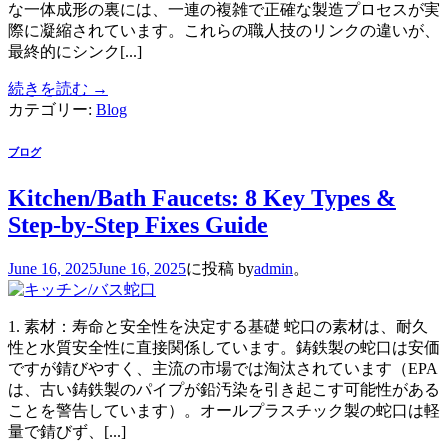
な一体成形の裏には、一連の複雑で正確な製造プロセスが実
際に凝縮されています。これらの職人技のリンクの違いが、
最終的にシンク[...]
続きを読む
→
カテゴリー:
Blog
ブログ
Kitchen/Bath Faucets: 8 Key Types &
Step-by-Step Fixes Guide
June 16, 2025
June 16, 2025
に投稿
by
admin
。
1. 素材：寿命と安全性を決定する基礎 蛇口の素材は、耐久
性と水質安全性に直接関係しています。鋳鉄製の蛇口は安価
ですが錆びやすく、主流の市場では淘汰されています（EPA
は、古い鋳鉄製のパイプが鉛汚染を引き起こす可能性がある
ことを警告しています）。オールプラスチック製の蛇口は軽
量で錆びず、[...]