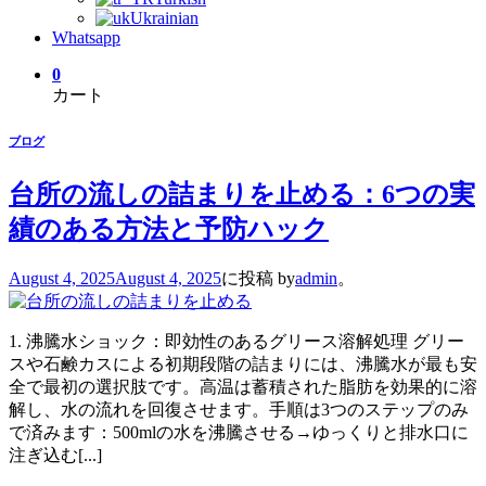
Ukrainian
Whatsapp
0
カート
ブログ
台所の流しの詰まりを止める：6つの実
績のある方法と予防ハック
August 4, 2025
August 4, 2025
に投稿
by
admin
。
1. 沸騰水ショック：即効性のあるグリース溶解処理 グリー
スや石鹸カスによる初期段階の詰まりには、沸騰水が最も安
全で最初の選択肢です。高温は蓄積された脂肪を効果的に溶
解し、水の流れを回復させます。手順は3つのステップのみ
で済みます：500mlの水を沸騰させる→ゆっくりと排水口に
注ぎ込む[...]