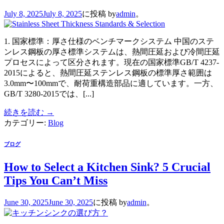
July 8, 2025
July 8, 2025
に投稿
by
admin
。
1. 国家標準：厚さ仕様のベンチマークシステム 中国のステ
ンレス鋼板の厚さ標準システムは、熱間圧延および冷間圧延
プロセスによって区分されます。現在の国家標準GB/T 4237-
2015によると、熱間圧延ステンレス鋼板の標準厚さ範囲は
3.0mm〜100mmで、耐荷重構造部品に適しています。一方、
GB/T 3280-2015では、[...]
続きを読む
→
カテゴリー:
Blog
ブログ
How to Select a Kitchen Sink? 5 Crucial
Tips You Can’t Miss
June 30, 2025
June 30, 2025
に投稿
by
admin
。