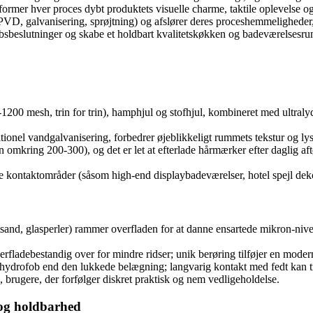
rmer hver proces dybt produktets visuelle charme, taktile oplevelse og 
PVD, galvanisering, sprøjtning) og afslører deres proceshemmeligheder,
øbsbeslutninger og skabe et holdbart kvalitetskøkken og badeværelsesru
1200 mesh, trin for trin), hamphjul og stofhjul, kombineret med ultraly
tionel vandgalvanisering, forbedrer øjeblikkeligt rummets tekstur og lys
mkring 200-300), og det er let at efterlade hårmærker efter daglig aftør
e kontaktområder (såsom high-end displaybadeværelser, hotel spejl deko
sand, glasperler) rammer overfladen for at danne ensartede mikron-niv
fladebestandig over for mindre ridser; unik berøring tilføjer en moderne
 hydrofob end den lukkede belægning; langvarig kontakt med fedt kan t
l, brugere, der forfølger diskret praktisk og nem vedligeholdelse.
 og holdbarhed