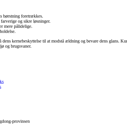
s børstning foretrækkes.
 farverige og sikre løsninger.
r mere pålidelige.
holdelse.
ens kernebeskyttelse til at modstå ældning og bevare dens glans. Kun v
ljø og brugsvaner.
ks
s
ngdong-provinsen