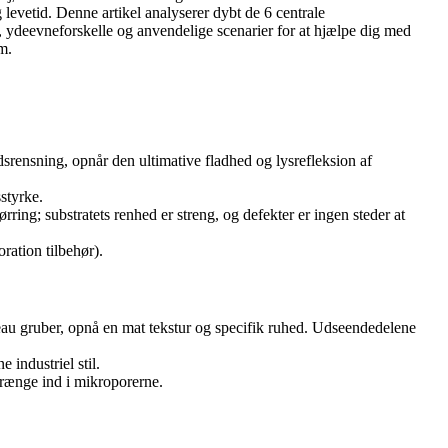
levetid. Denne artikel analyserer dybt de 6 centrale
 ydeevneforskelle og anvendelige scenarier for at hjælpe dig med
m.
dsrensning, opnår den ultimative fladhed og lysrefleksion af
styrke.
ring; substratets renhed er streng, og defekter er ingen steder at
ration tilbehør).
eau gruber, opnå en mat tekstur og specifik ruhed. Udseendedelene
 industriel stil.
rænge ind i mikroporerne.