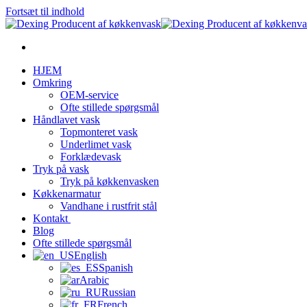
Fortsæt til indhold
HJEM
Omkring
OEM-service
Ofte stillede spørgsmål
Håndlavet vask
Topmonteret vask
Underlimet vask
Forklædevask
Tryk på vask
Tryk på køkkenvasken
Køkkenarmatur
Vandhane i rustfrit stål
Kontakt
Blog
Ofte stillede spørgsmål
English
Spanish
Arabic
Russian
French