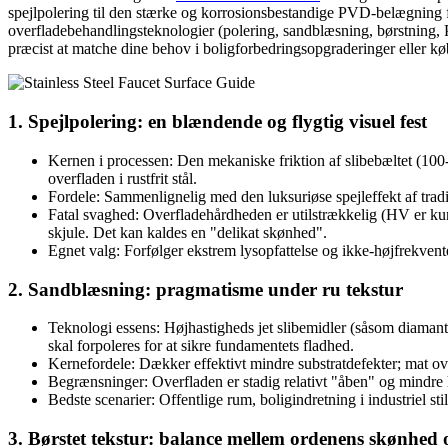
spejlpolering til den stærke og korrosionsbestandige PVD-belægning fo
overfladebehandlingsteknologier (polering, sandblæsning, børstning, 
præcist at matche dine behov i boligforbedringsopgraderinger eller k
1. Spejlpolering: en blændende og flygtig visuel fest
Kernen i processen: Den mekaniske friktion af slibebæltet (100-
overfladen i rustfrit stål.
Fordele: Sammenlignelig med den luksuriøse spejleffekt af tradi
Fatal svaghed: Overfladehårdheden er utilstrækkelig (HV er kun o
skjule. Det kan kaldes en "delikat skønhed".
Egnet valg: Forfølger ekstrem lysopfattelse og ikke-højfrekvent
2. Sandblæsning: pragmatisme under ru tekstur
Teknologi essens: Højhastigheds jet slibemidler (såsom diamant
skal forpoleres for at sikre fundamentets fladhed.
Kernefordele: Dækker effektivt mindre substratdefekter; mat over
Begrænsninger: Overfladen er stadig relativt "åben" og mindre
Bedste scenarier: Offentlige rum, boligindretning i industriel sti
3. Børstet tekstur: balance mellem ordenens skønhed