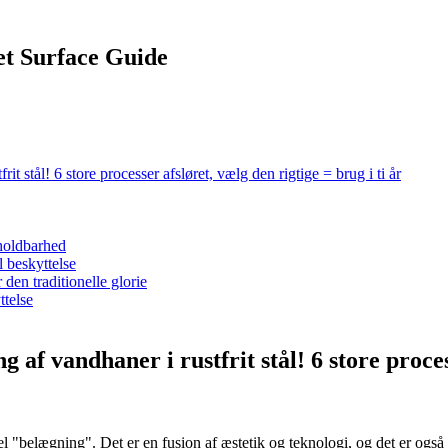
cet Surface Guide
it stål! 6 store processer afsløret, vælg den rigtige = brug i ti år
 holdbarhed
 beskyttelse
den traditionelle glorie
ttelse
 af vandhaner i rustfrit stål! 6 store proces
el "belægning". Det er en fusion af æstetik og teknologi, og det er og