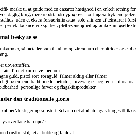
fik maske til at gnide med en ensartet hastighed i en enkelt retning for 
r ved daglig brug; mere modstandsdygtig over for fingeraftryk end poler
 stålhus, uden et ekstra forstærkningslag; splejsningen af teksturer i for
r perfekt balancerer skønhed, pletbestandighed og omkostningseffektiv
mal beskyttelse
kammer, så metaller som titanium og zirconium eller nitrider og carbide
ning.
er uovertruffen.
tratet fra det korrosive medium.
e guld, pistol sort, rosaguld, falmer aldrig eller falmer.
eligt højere end traditionelle metoder; farvevalg er begrænset af målmat
holdbarhed, personlige farver og flagskibsprodukter.
der den traditionelle glorie
kobber/zinklegeringssubstrat. Selvom det almindeligvis bruges til ikke-rus
 lys overflade kan opnås.
 rustfrit stål, let at boble og falde af.