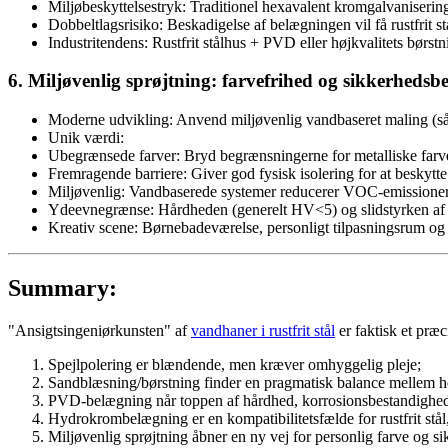
Miljøbeskyttelsestryk: Traditionel hexavalent kromgalvanisering e
Dobbeltlagsrisiko: Beskadigelse af belægningen vil få rustfrit s
Industritendens: Rustfrit stålhus + PVD eller højkvalitets børst
6. Miljøvenlig sprøjtning: farvefrihed og sikkerhedsbe
Moderne udvikling: Anvend miljøvenlig vandbaseret maling (såso
Unik værdi:
Ubegrænsede farver: Bryd begrænsningerne for metalliske farve
Fremragende barriere: Giver god fysisk isolering for at beskytte su
Miljøvenlig: Vandbaserede systemer reducerer VOC-emissioner 
Ydeevnegrænse: Hårdheden (generelt HV<5) og slidstyrken af or
Kreativ scene: Børnebadeværelse, personligt tilpasningsrum og pr
Summary:
"Ansigtsingeniørkunsten" af
vandhaner i rustfrit stål
er faktisk et præ
Spejlpolering er blændende, men kræver omhyggelig pleje;
Sandblæsning/børstning finder en pragmatisk balance mellem ho
PVD-belægning når toppen af hårdhed, korrosionsbestandighed 
Hydrokrombelægning er en kompatibilitetsfælde for rustfrit stål,
Miljøvenlig sprøjtning åbner en ny vej for personlig farve og s