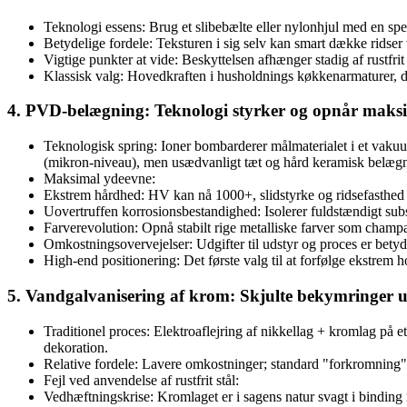
Teknologi essens: Brug et slibebælte eller nylonhjul med en speci
Betydelige fordele: Teksturen i sig selv kan smart dække ridse
Vigtige punkter at vide: Beskyttelsen afhænger stadig af rustfrit
Klassisk valg: Hovedkraften i husholdnings køkkenarmaturer, de
4. PVD-belægning: Teknologi styrker og opnår maksi
Teknologisk spring: Ioner bombarderer målmaterialet i et vakuum
(mikron-niveau), men usædvanligt tæt og hård keramisk belæg
Maksimal ydeevne:
Ekstrem hårdhed: HV kan nå 1000+, slidstyrke og ridsefasthed 
Uovertruffen korrosionsbestandighed: Isolerer fuldstændigt subs
Farverevolution: Opnå stabilt rige metalliske farver som champagn
Omkostningsovervejelser: Udgifter til udstyr og proces er betyd
High-end positionering: Det første valg til at forfølge ekstrem 
5. Vandgalvanisering af krom: Skjulte bekymringer un
Traditionel proces: Elektroaflejring af nikkellag + kromlag på et 
dekoration.
Relative fordele: Lavere omkostninger; standard "forkromning"
Fejl ved anvendelse af rustfrit stål:
Vedhæftningskrise: Kromlaget er i sagens natur svagt i binding med