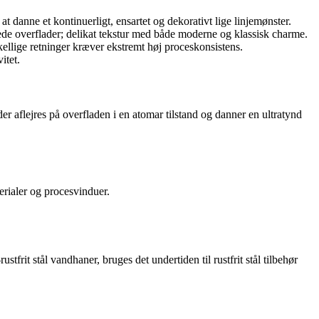
at danne et kontinuerligt, ensartet og dekorativt lige linjemønster.
ede overflader; delikat tekstur med både moderne og klassisk charme.
skellige retninger kræver ekstremt høj proceskonsistens.
itet.
r aflejres på overfladen i en atomar tilstand og danner en ultratynd
erialer og procesvinduer.
tfrit stål vandhaner, bruges det undertiden til rustfrit stål tilbehør