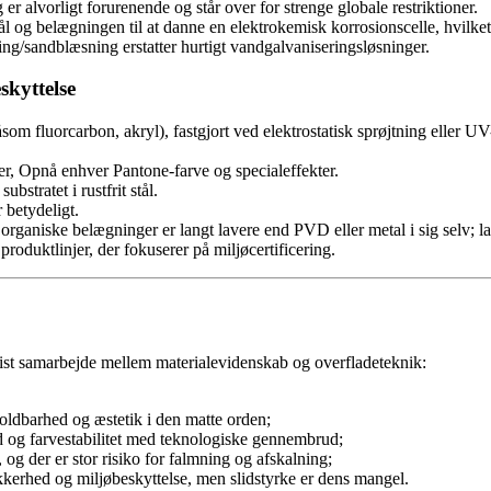
r alvorligt forurenende og står over for strenge globale restriktioner.
tål og belægningen til at danne en elektrokemisk korrosionscelle, hvilke
ning/sandblæsning erstatter hurtigt vandgalvaniseringsløsninger.
skyttelse
m fluorcarbon, akryl), fastgjort ved elektrostatisk sprøjtning eller U
r, Opnå enhver Pantone-farve og specialeffekter.
bstratet i rustfrit stål.
betydeligt.
ganiske belægninger er langt lavere end PVD eller metal i sig selv; l
oduktlinjer, der fokuserer på miljøcertificering.
cist samarbejde mellem materialevidenskab og overfladeteknik:
ldbarhed og æstetik i den matte orden;
og farvestabilitet med teknologiske gennembrud;
 og der er stor risiko for falmning og afskalning;
ikkerhed og miljøbeskyttelse, men slidstyrke er dens mangel.