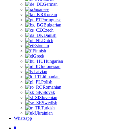
German
Japanese
Korean
Portuguese
Bulgarian
Czech
Danish
Dutch
Estonian
Finnish
Greek
Hungarian
Indonesian
Latvian
Lithuanian
Polish
Romanian
Slovak
Slovenian
Swedish
Turkish
Ukrainian
Whatsapp
0