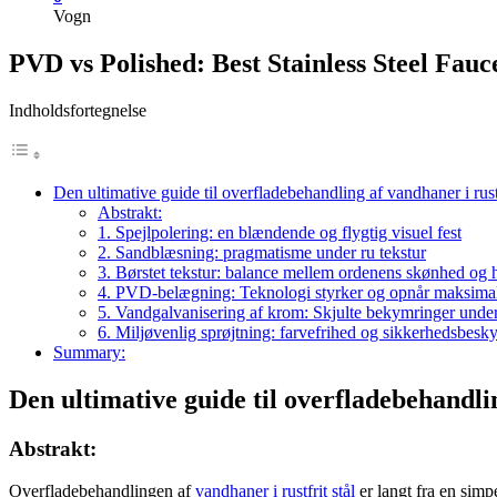
Vogn
PVD vs Polished: Best Stainless Steel Fau
Indholdsfortegnelse
Den ultimative guide til overfladebehandling af vandhaner i rustfr
Abstrakt:
1. Spejlpolering: en blændende og flygtig visuel fest
2. Sandblæsning: pragmatisme under ru tekstur
3. Børstet tekstur: balance mellem ordenens skønhed og
4. PVD-belægning: Teknologi styrker og opnår maksimal
5. Vandgalvanisering af krom: Skjulte bekymringer under 
6. Miljøvenlig sprøjtning: farvefrihed og sikkerhedsbesky
Summary:
Den ultimative guide til overfladebehandling
Abstrakt:
Overfladebehandlingen af
vandhaner i rustfrit stål
er langt fra en simp