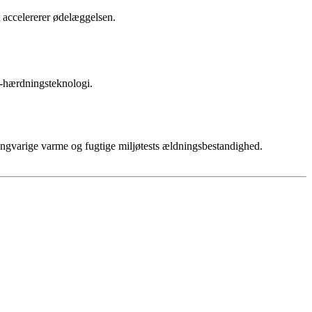
t accelererer ødelæggelsen.
V-hærdningsteknologi.
angvarige varme og fugtige miljøtests ældningsbestandighed.