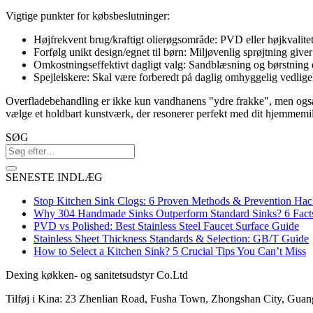
Vigtige punkter for købsbeslutninger:
Højfrekvent brug/kraftigt olierøgsområde: PVD eller højkvalitet
Forfølg unikt design/egnet til børn: Miljøvenlig sprøjtning giver
Omkostningseffektivt dagligt valg: Sandblæsning og børstning e
Spejlelskere: Skal være forberedt på daglig omhyggelig vedlige
Overfladebehandling er ikke kun vandhanens "ydre frakke", men også d
vælge et holdbart kunstværk, der resonerer perfekt med dit hjemmemi
SØG
SENESTE INDLÆG
Stop Kitchen Sink Clogs: 6 Proven Methods & Prevention Hac
Why 304 Handmade Sinks Outperform Standard Sinks? 6 Fact
PVD vs Polished: Best Stainless Steel Faucet Surface Guide
Stainless Sheet Thickness Standards & Selection: GB/T Guide
How to Select a Kitchen Sink? 5 Crucial Tips You Can’t Miss
Dexing køkken- og sanitetsudstyr Co.Ltd
Tilføj i Kina: 23 Zhenlian Road, Fusha Town, Zhongshan City, Gua