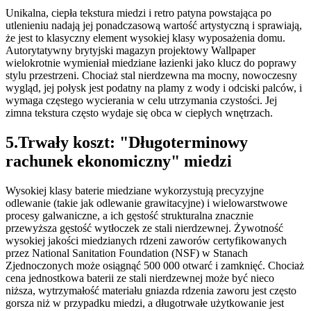
Unikalna, ciepła tekstura miedzi i retro patyna powstająca po
utlenieniu nadają jej ponadczasową wartość artystyczną i sprawiają,
że jest to klasyczny element wysokiej klasy wyposażenia domu.
Autorytatywny brytyjski magazyn projektowy Wallpaper
wielokrotnie wymieniał miedziane łazienki jako klucz do poprawy
stylu przestrzeni. Chociaż stal nierdzewna ma mocny, nowoczesny
wygląd, jej połysk jest podatny na plamy z wody i odciski palców, i
wymaga częstego wycierania w celu utrzymania czystości. Jej
zimna tekstura często wydaje się obca w ciepłych wnętrzach.
5.Trwały koszt: "Długoterminowy
rachunek ekonomiczny" miedzi
Wysokiej klasy baterie miedziane wykorzystują precyzyjne
odlewanie (takie jak odlewanie grawitacyjne) i wielowarstwowe
procesy galwaniczne, a ich gęstość strukturalna znacznie
przewyższa gęstość wytłoczek ze stali nierdzewnej. Żywotność
wysokiej jakości miedzianych rdzeni zaworów certyfikowanych
przez National Sanitation Foundation (NSF) w Stanach
Zjednoczonych może osiągnąć 500 000 otwarć i zamknięć. Chociaż
cena jednostkowa baterii ze stali nierdzewnej może być nieco
niższa, wytrzymałość materiału gniazda rdzenia zaworu jest często
gorsza niż w przypadku miedzi, a długotrwałe użytkowanie jest