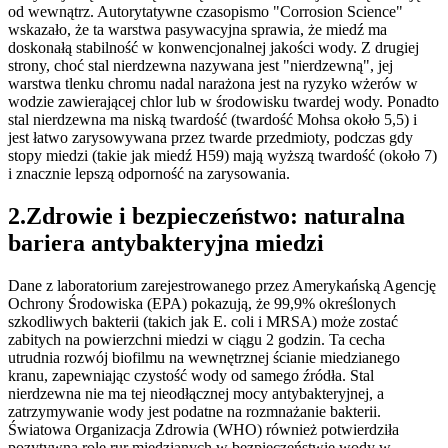
od wewnątrz. Autorytatywne czasopismo "Corrosion Science"
wskazało, że ta warstwa pasywacyjna sprawia, że miedź ma
doskonałą stabilność w konwencjonalnej jakości wody. Z drugiej
strony, choć stal nierdzewna nazywana jest "nierdzewną", jej
warstwa tlenku chromu nadal narażona jest na ryzyko wżerów w
wodzie zawierającej chlor lub w środowisku twardej wody. Ponadto
stal nierdzewna ma niską twardość (twardość Mohsa około 5,5) i
jest łatwo zarysowywana przez twarde przedmioty, podczas gdy
stopy miedzi (takie jak miedź H59) mają wyższą twardość (około 7)
i znacznie lepszą odporność na zarysowania.
2.Zdrowie i bezpieczeństwo: naturalna
bariera antybakteryjna miedzi
Dane z laboratorium zarejestrowanego przez Amerykańską Agencję
Ochrony Środowiska (EPA) pokazują, że 99,9% określonych
szkodliwych bakterii (takich jak E. coli i MRSA) może zostać
zabitych na powierzchni miedzi w ciągu 2 godzin. Ta cecha
utrudnia rozwój biofilmu na wewnętrznej ścianie miedzianego
kranu, zapewniając czystość wody od samego źródła. Stal
nierdzewna nie ma tej nieodłącznej mocy antybakteryjnej, a
zatrzymywanie wody jest podatne na rozmnażanie bakterii.
Światowa Organizacja Zdrowia (WHO) również potwierdziła
pozytywną rolę rur miedzianych w bezpieczeństwie wody w