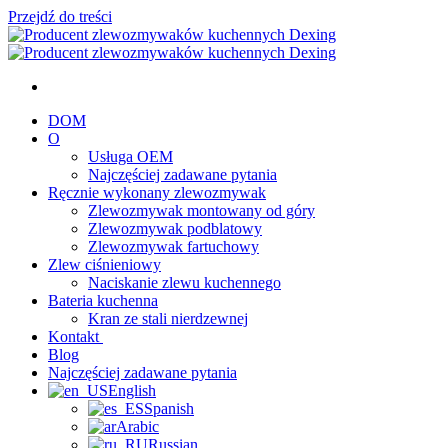
Przejdź do treści
DOM
O
Usługa OEM
Najczęściej zadawane pytania
Ręcznie wykonany zlewozmywak
Zlewozmywak montowany od góry
Zlewozmywak podblatowy
Zlewozmywak fartuchowy
Zlew ciśnieniowy
Naciskanie zlewu kuchennego
Bateria kuchenna
Kran ze stali nierdzewnej
Kontakt
Blog
Najczęściej zadawane pytania
English
Spanish
Arabic
Russian