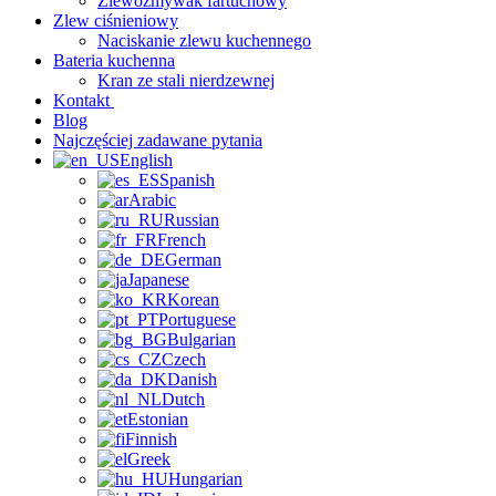
Zlewozmywak fartuchowy
Zlew ciśnieniowy
Naciskanie zlewu kuchennego
Bateria kuchenna
Kran ze stali nierdzewnej
Kontakt
Blog
Najczęściej zadawane pytania
English
Spanish
Arabic
Russian
French
German
Japanese
Korean
Portuguese
Bulgarian
Czech
Danish
Dutch
Estonian
Finnish
Greek
Hungarian