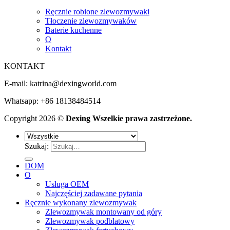
Ręcznie robione zlewozmywaki
Tłoczenie zlewozmywaków
Baterie kuchenne
O
Kontakt
KONTAKT
E-mail:
katrina@dexingworld.com
Whatsapp: +86 18138484514
Copyright 2026 ©
Dexing Wszelkie prawa zastrzeżone.
Szukaj:
DOM
O
Usługa OEM
Najczęściej zadawane pytania
Ręcznie wykonany zlewozmywak
Zlewozmywak montowany od góry
Zlewozmywak podblatowy