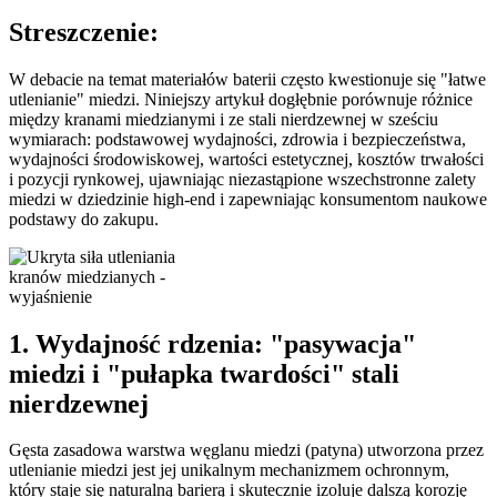
Streszczenie:
W debacie na temat materiałów baterii często kwestionuje się "łatwe
utlenianie" miedzi. Niniejszy artykuł dogłębnie porównuje różnice
między kranami miedzianymi i ze stali nierdzewnej w sześciu
wymiarach: podstawowej wydajności, zdrowia i bezpieczeństwa,
wydajności środowiskowej, wartości estetycznej, kosztów trwałości
i pozycji rynkowej, ujawniając niezastąpione wszechstronne zalety
miedzi w dziedzinie high-end i zapewniając konsumentom naukowe
podstawy do zakupu.
1. Wydajność rdzenia: "pasywacja"
miedzi i "pułapka twardości" stali
nierdzewnej
Gęsta zasadowa warstwa węglanu miedzi (patyna) utworzona przez
utlenianie miedzi jest jej unikalnym mechanizmem ochronnym,
który staje się naturalną barierą i skutecznie izoluje dalszą korozję