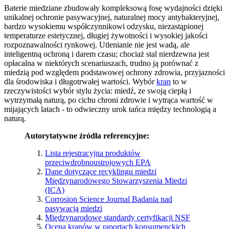
Baterie miedziane zbudowały kompleksową fosę wydajności dzięki
unikalnej ochronie pasywacyjnej, naturalnej mocy antybakteryjnej,
bardzo wysokiemu współczynnikowi odzysku, niezastąpionej
temperaturze estetycznej, długiej żywotności i wysokiej jakości
rozpoznawalności rynkowej. Utlenianie nie jest wadą, ale
inteligentną ochroną i darem czasu; chociaż stal nierdzewna jest
opłacalna w niektórych scenariuszach, trudno ją porównać z
miedzią pod względem podstawowej ochrony zdrowia, przyjazności
dla środowiska i długotrwałej wartości. Wybór
kran
to w
rzeczywistości wybór stylu życia: miedź, ze swoją ciepłą i
wytrzymałą naturą, po cichu chroni zdrowie i wytrąca wartość w
mijających latach - to odwieczny urok tańca między technologią a
naturą.
Autorytatywne źródła referencyjne:
Lista rejestracyjna produktów
przeciwdrobnoustrojowych EPA
Dane dotyczące recyklingu miedzi
Międzynarodowego Stowarzyszenia Miedzi
(ICA)
Corrosion Science Journal Badania nad
pasywacją miedzi
Międzynarodowe standardy certyfikacji NSF
Ocena kranów w raportach konsumenckich