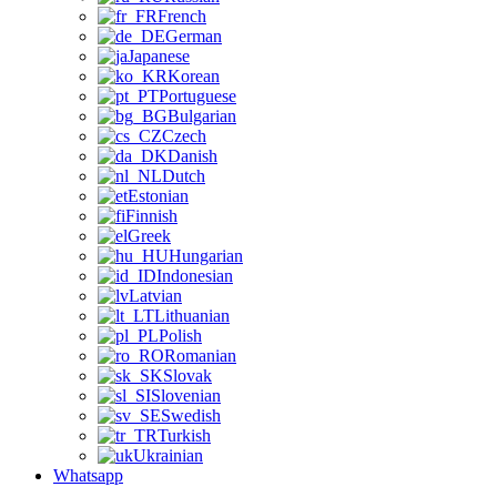
French
German
Japanese
Korean
Portuguese
Bulgarian
Czech
Danish
Dutch
Estonian
Finnish
Greek
Hungarian
Indonesian
Latvian
Lithuanian
Polish
Romanian
Slovak
Slovenian
Swedish
Turkish
Ukrainian
Whatsapp