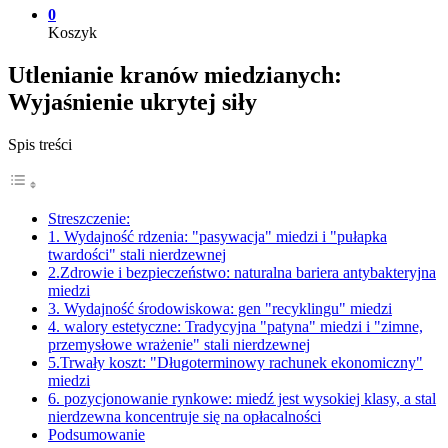
0
Koszyk
Utlenianie kranów miedzianych:
Wyjaśnienie ukrytej siły
Spis treści
Streszczenie:
1. Wydajność rdzenia: "pasywacja" miedzi i "pułapka
twardości" stali nierdzewnej
2.Zdrowie i bezpieczeństwo: naturalna bariera antybakteryjna
miedzi
3. Wydajność środowiskowa: gen "recyklingu" miedzi
4. walory estetyczne: Tradycyjna "patyna" miedzi i "zimne,
przemysłowe wrażenie" stali nierdzewnej
5.Trwały koszt: "Długoterminowy rachunek ekonomiczny"
miedzi
6. pozycjonowanie rynkowe: miedź jest wysokiej klasy, a stal
nierdzewna koncentruje się na opłacalności
Podsumowanie