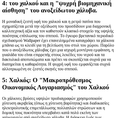
4: του χαλκού και η "ψυχρή βιομηχανική
αίσθηση" του ανοξείδωτου χάλυβα.
Η μοναδική ζεστή υφή του χαλκού και η ρετρό πατίνα που
σχηματίζεται μετά την οξείδωση του προσδίδουν μια διαχρονική
καλλιτεχνική αξία και τον καθιστούν κλασικό στοιχείο της υψηλής
ποιότητας επίπλωσης του σπιτιού. Το έγκυρο βρετανικό περιοδικό
σχεδιασμού Wallpaper έχει επανειλημμένα καταγράψει τα χάλκινα
μπάνια ως το κλειδί για τη βελτίωση του στυλ του χώρου. Παρόλο
που ο ανοξείδωτος χάλυβας έχει μια ισχυρή μοντέρνα εμφάνιση, η
γυαλάδα του είναι επιρρεπής στους λεκέδες του νερού και τα
δακτυλικά αποτυπώματα και πρέπει να σκουπίζεται συχνά για να
διατηρείται η καθαριότητα. Η ψυχρή υφή του εμφανίζεται συχνά
αλλοτριωμένη σε ζεστές σκηνές του σπιτιού.
5: Χαλκός: Ο "Μακροπρόθεσμος
Οικονομικός Λογαριασμός" του Χαλκού
Οι χάλκινες βρύσες υψηλών προδιαγραφών χρησιμοποιούν
χύτευση ακριβείας (όπως η χύτευση βαρύτητας) και διαδικασίες
ηλεκτρολυτικής επιμετάλλωσης πολλαπλών στρώσεων και η
δομική τους πυκνότητα υπερβαίνει κατά πολύ εκείνη των
χαλκοχυτών από ανοξείδωτο χάλυβα. Η διάρκεια ζωής των