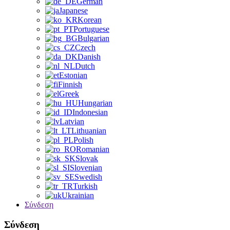
German
Japanese
Korean
Portuguese
Bulgarian
Czech
Danish
Dutch
Estonian
Finnish
Greek
Hungarian
Indonesian
Latvian
Lithuanian
Polish
Romanian
Slovak
Slovenian
Swedish
Turkish
Ukrainian
Σύνδεση
Σύνδεση