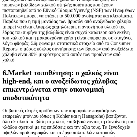
πυρήνων βαλβίδων χαλκού υψηλής ποιότητας που έχουν
πιστοποιηθεί από το Εθνικό Ίδρυμα Υγιεινής (NSF) των Ηνωμένων
Πολιτειών μπορεί να φτάσει τα 500.000 ανοίγματα και κλεισίματα.
Παρόλο που η τιμή μονάδας των βρυσών από ανοξείδωτο χάλυβα
μπορεί να είναι ελαφρώς χαμηλότερη, η αντοχή του υλικού της
έδρας του πυρήνα της βαλβίδας είναι συχνά κατώτερη από εκείνη
του χαλκού και η μακροχρόνια χρήση είναι επιρρεπής σε σταγόνες
λόγω φθοράς. Σύμφωνα με στατιστικά στοιχεία από το Consumer
Reports, ο μέσος κύκλος συντήρησης των βρυσών από ανοξείδωτο
χάλυβα είναι 30% μικρότερος από αυτόν των προϊόντων από
χαλκό.
6.Market τοποθέτηση: ο χαλκός είναι
high-end, και ο ανοξείδωτος χάλυβας
επικεντρώνεται στην οικονομική
αποδοτικότητα
Οι βασικές σειρές προϊόντων των κορυφαίων παγκόσμιων
εταιρειών μπάνιου (όπως η Kohler και η Hansgrohe) βασίζονται
όλα σε υλικά με βάση το χαλκό, επιβεβαιώνοντας τη συναίνεση του
κλάδου σχετικά με τις επιδόσεις και την αξία τους. Τα ξενοδοχεία
υψηλών προδιαγραφών και τα έργα πολυτελών κατοικιών