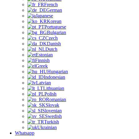
French
German
Japanese
Korean
Portuguese
Bulgarian
Czech
Danish
Dutch
Estonian
Finnish
Greek
Hungarian
Indonesian
Latvian
Lithuanian
Polish
Romanian
Slovak
Slovenian
Swedish
Turkish
Ukrainian
Whatsapp