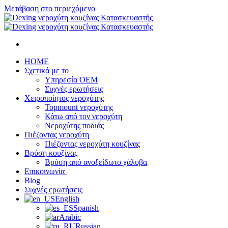
Μετάβαση στο περιεχόμενο
HOME
Σχετικά με το
Υπηρεσία OEM
Συχνές ερωτήσεις
Χειροποίητος νεροχύτης
Topmount νεροχύτης
Κάτω από τον νεροχύτη
Νεροχύτης ποδιάς
Πιέζοντας νεροχύτη
Πιέζοντας νεροχύτη κουζίνας
Βρύση κουζίνας
Βρύση από ανοξείδωτο χάλυβα
Επικοινωνία
Blog
Συχνές ερωτήσεις
English
Spanish
Arabic
Russian