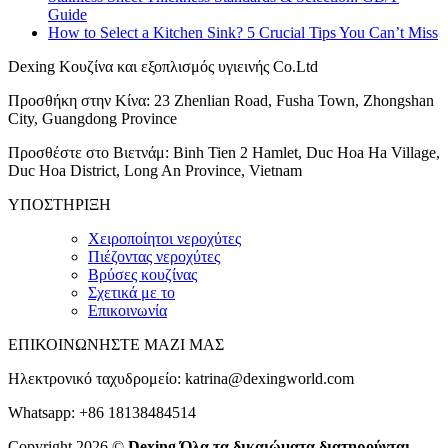
Guide
How to Select a Kitchen Sink? 5 Crucial Tips You Can’t Miss
Dexing Κουζίνα και εξοπλισμός υγιεινής Co.Ltd
Προσθήκη στην Κίνα: 23 Zhenlian Road, Fusha Town, Zhongshan
City, Guangdong Province
Προσθέστε στο Βιετνάμ: Binh Tien 2 Hamlet, Duc Hoa Ha Village,
Duc Hoa District, Long An Province, Vietnam
ΥΠΟΣΤΗΡΙΞΗ
Χειροποίητοι νεροχύτες
Πιέζοντας νεροχύτες
Βρύσες κουζίνας
Σχετικά με το
Επικοινωνία
ΕΠΙΚΟΙΝΩΝΗΣΤΕ ΜΑΖΙ ΜΑΣ
Ηλεκτρονικό ταχυδρομείο:
katrina@dexingworld.com
Whatsapp: +86 18138484514
Copyright 2026 ©
Dexing Όλα τα δικαιώματα διατηρούνται.