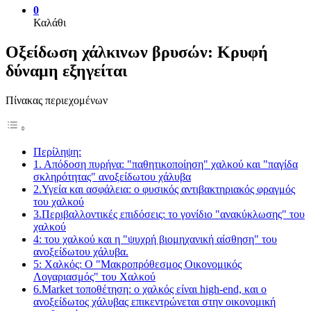
0
Καλάθι
Οξείδωση χάλκινων βρυσών: Κρυφή
δύναμη εξηγείται
Πίνακας περιεχομένων
Περίληψη:
1. Απόδοση πυρήνα: "παθητικοποίηση" χαλκού και "παγίδα
σκληρότητας" ανοξείδωτου χάλυβα
2.Υγεία και ασφάλεια: ο φυσικός αντιβακτηριακός φραγμός
του χαλκού
3.Περιβαλλοντικές επιδόσεις: το γονίδιο "ανακύκλωσης" του
χαλκού
4: του χαλκού και η "ψυχρή βιομηχανική αίσθηση" του
ανοξείδωτου χάλυβα.
5: Χαλκός: Ο "Μακροπρόθεσμος Οικονομικός
Λογαριασμός" του Χαλκού
6.Market τοποθέτηση: ο χαλκός είναι high-end, και ο
ανοξείδωτος χάλυβας επικεντρώνεται στην οικονομική