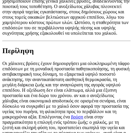
χρησιμοποιούν επίσης γενικά χάλκινες βρύσες, αναδεικνύοντας την
ποιοτική τους τοποθέτηση. Ο ανοξείδωτος χάλυβας πλεονεκτεί
στην αγορά ταχείας εγκατάστασης, στους δημόσιους χώρους και
στους τομείς οικιακών βελτιώσεων αρχικού επιπέδου, λόγω του
χαμηλότερου κόστους πρώτων υλών. Ωστόσο, η σταθερότητα των
επιδόσεών του σε περιβάλλοντα υψηλής πίεσης και υψηλής
συχνότητας χρήσης εξακολουθεί να υπολείπεται του χαλκού.
Περίληψη
Οι χάλκινες βρύσες έχουν δημιουργήσει μια ολοκληρωμένη τάφρο
επιδόσεων με τη μοναδική προστασία παθητικοποίησης, τη φυσική
αντιβακτηριακή τους δύναμη, το εξαιρετικά υψηλό ποσοστό
ανάκτησης, την αναντικατάστατη αισθητική θερμοκρασία, τη
μεγάλη διάρκεια ζωής και την αναγνώριση της αγοράς υψηλού
επιπέδου. Η οξείδωση δεν είναι ελάττωμα, αλλά μια έξυπνη
προστασία και ένα δώρο του χρόνου. αν και ο ανοξείδωτος
χάλυβας είναι οικονομικά αποδοτικός σε ορισμένα σενάρια, είναι
δύσκολο να συγκριθεί με το χαλκό όσον αφορά την προστασία της
υγείας του πυρήνα, τη φιλικότητα προς το περιβάλλον και τη
μακροχρόνια αξία. Επιλέγοντας ένα
βρύση
είναι στην
πραγματικότητα η επιλογή ενός τρόπου ζωής: ο χαλκός, με τη
ζεστή και σκληρή φύση του, προστατεύει σιωπηλά την υγεία και
κατακρημνίζει την αξία με το πέρασμα των χρόνων - αυτή είναι η