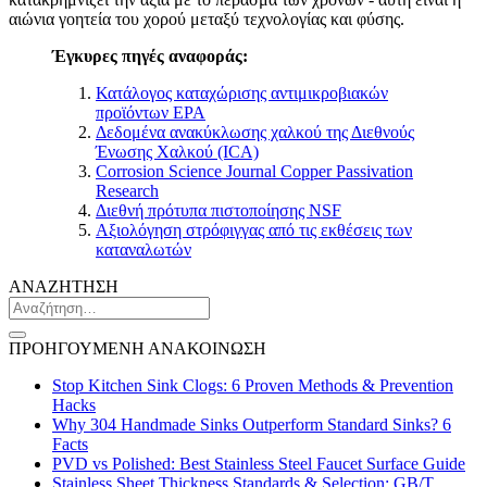
αιώνια γοητεία του χορού μεταξύ τεχνολογίας και φύσης.
Έγκυρες πηγές αναφοράς:
Κατάλογος καταχώρισης αντιμικροβιακών
προϊόντων EPA
Δεδομένα ανακύκλωσης χαλκού της Διεθνούς
Ένωσης Χαλκού (ICA)
Corrosion Science Journal Copper Passivation
Research
Διεθνή πρότυπα πιστοποίησης NSF
Αξιολόγηση στρόφιγγας από τις εκθέσεις των
καταναλωτών
ΑΝΑΖΗΤΗΣΗ
ΠΡΟΗΓΟΥΜΕΝΗ ΑΝΑΚΟΙΝΩΣΗ
Stop Kitchen Sink Clogs: 6 Proven Methods & Prevention
Hacks
Why 304 Handmade Sinks Outperform Standard Sinks? 6
Facts
PVD vs Polished: Best Stainless Steel Faucet Surface Guide
Stainless Sheet Thickness Standards & Selection: GB/T