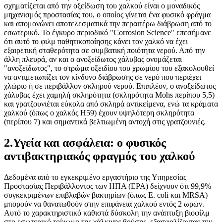
σχηματίζεται από την οξείδωση του χαλκού είναι ο μοναδικός
μηχανισμός προστασίας του, ο οποίος γίνεται ένα φυσικό φράγμα
και απομονώνει αποτελεσματικά την περαιτέρω διάβρωση από το
εσωτερικό. Το έγκυρο περιοδικό "Corrosion Science" επεσήμανε
ότι αυτό το φιλμ παθητικοποίησης κάνει τον χαλκό να έχει
εξαιρετική σταθερότητα σε συμβατική ποιότητα νερού. Από την
άλλη πλευρά, αν και ο ανοξείδωτος χάλυβας ονομάζεται
"ανοξείδωτος", το στρώμα οξειδίου του χρωμίου του εξακολουθεί
να αντιμετωπίζει τον κίνδυνο διάβρωσης σε νερό που περιέχει
χλώριο ή σε περιβάλλον σκληρού νερού. Επιπλέον, ο ανοξείδωτος
χάλυβας έχει χαμηλή σκληρότητα (σκληρότητα Mohs περίπου 5,5)
και γρατζουνιέται εύκολα από σκληρά αντικείμενα, ενώ τα κράματα
χαλκού (όπως ο χαλκός H59) έχουν υψηλότερη σκληρότητα
(περίπου 7) και σημαντικά βελτιωμένη αντοχή στις γρατζουνιές.
2.Υγεία και ασφάλεια: ο φυσικός
αντιβακτηριακός φραγμός του χαλκού
Δεδομένα από το εγκεκριμένο εργαστήριο της Υπηρεσίας
Προστασίας Περιβάλλοντος των ΗΠΑ (EPA) δείχνουν ότι 99,9%
συγκεκριμένων επιβλαβών βακτηρίων (όπως E. coli και MRSA)
μπορούν να θανατωθούν στην επιφάνεια χαλκού εντός 2 ωρών.
Αυτό το χαρακτηριστικό καθιστά δύσκολη την ανάπτυξη βιοφίλμ
στο εσωτερικό τοίχωμα της χάλκινης βρύσης, εξασφαλίζοντας την