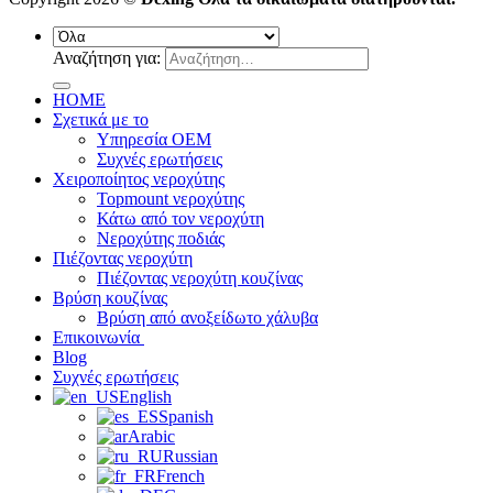
Αναζήτηση για:
HOME
Σχετικά με το
Υπηρεσία OEM
Συχνές ερωτήσεις
Χειροποίητος νεροχύτης
Topmount νεροχύτης
Κάτω από τον νεροχύτη
Νεροχύτης ποδιάς
Πιέζοντας νεροχύτη
Πιέζοντας νεροχύτη κουζίνας
Βρύση κουζίνας
Βρύση από ανοξείδωτο χάλυβα
Επικοινωνία
Blog
Συχνές ερωτήσεις
English
Spanish
Arabic
Russian
French