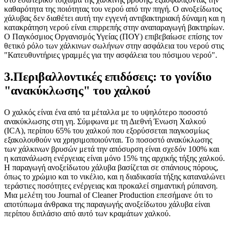
καθαρότητα της ποιότητας του νερού από την πηγή. Ο ανοξείδωτος
χάλυβας δεν διαθέτει αυτή την εγγενή αντιβακτηριακή δύναμη και η
κατακράτηση νερού είναι επιρρεπής στην αναπαραγωγή βακτηρίων.
Ο Παγκόσμιος Οργανισμός Υγείας (ΠΟΥ) επιβεβαίωσε επίσης τον
θετικό ρόλο των χάλκινων σωλήνων στην ασφάλεια του νερού στις
"Κατευθυντήριες γραμμές για την ασφάλεια του πόσιμου νερού".
3.Περιβαλλοντικές επιδόσεις: το γονίδιο
"ανακύκλωσης" του χαλκού
Ο χαλκός είναι ένα από τα μέταλλα με το υψηλότερο ποσοστό
ανακύκλωσης στη γη. Σύμφωνα με τη Διεθνή Ένωση Χαλκού
(ICA), περίπου 65% του χαλκού που εξορύσσεται παγκοσμίως
εξακολουθούν να χρησιμοποιούνται. Το ποσοστό ανακύκλωσης
των χάλκινων βρυσών μετά την απόσυρση είναι σχεδόν 100% και
η κατανάλωση ενέργειας είναι μόνο 15% της αρχικής τήξης χαλκού.
Η παραγωγή ανοξείδωτου χάλυβα βασίζεται σε σπάνιους πόρους,
όπως το χρώμιο και το νικέλιο, και η διαδικασία τήξης καταναλώνει
τεράστιες ποσότητες ενέργειας και προκαλεί σημαντική ρύπανση.
Μια μελέτη του Journal of Cleaner Production επεσήμανε ότι το
αποτύπωμα άνθρακα της παραγωγής ανοξείδωτου χάλυβα είναι
περίπου διπλάσιο από αυτό των κραμάτων χαλκού.