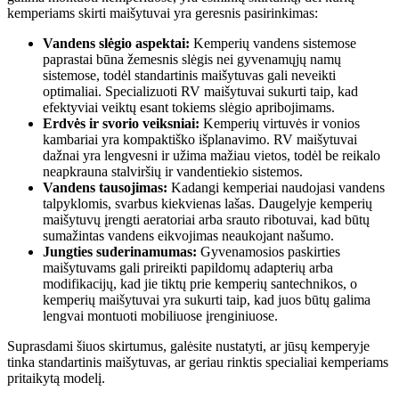
kemperiams skirti maišytuvai yra geresnis pasirinkimas:
Vandens slėgio aspektai:
Kemperių vandens sistemose
paprastai būna žemesnis slėgis nei gyvenamųjų namų
sistemose, todėl standartinis maišytuvas gali neveikti
optimaliai. Specializuoti RV maišytuvai sukurti taip, kad
efektyviai veiktų esant tokiems slėgio apribojimams.
Erdvės ir svorio veiksniai:
Kemperių virtuvės ir vonios
kambariai yra kompaktiško išplanavimo. RV maišytuvai
dažnai yra lengvesni ir užima mažiau vietos, todėl be reikalo
neapkrauna stalviršių ir vandentiekio sistemos.
Vandens tausojimas:
Kadangi kemperiai naudojasi vandens
talpyklomis, svarbus kiekvienas lašas. Daugelyje kemperių
maišytuvų įrengti aeratoriai arba srauto ribotuvai, kad būtų
sumažintas vandens eikvojimas neaukojant našumo.
Jungties suderinamumas:
Gyvenamosios paskirties
maišytuvams gali prireikti papildomų adapterių arba
modifikacijų, kad jie tiktų prie kemperių santechnikos, o
kemperių maišytuvai yra sukurti taip, kad juos būtų galima
lengvai montuoti mobiliuose įrenginiuose.
Suprasdami šiuos skirtumus, galėsite nustatyti, ar jūsų kemperyje
tinka standartinis maišytuvas, ar geriau rinktis specialiai kemperiams
pritaikytą modelį.