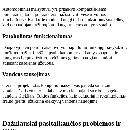
Automobiliniai maišytuvai yra pritaikyti kompaktiškiems
poreikiams, todėl puikiai dera mažose virtuvėse ir vonios
kambariuose. Kai kurie modeliai netgi turi sulankstomus snapelius,
kad nenaudojami užimtų kuo daugiau vietos ant prekystalio.
Patobulintas funkcionalumas
Daugelyje kemperių maišytuvų yra papildomų funkcijų, pavyzdžiui,
purškimo režimai, 360 laipsnių kampu besisukantys snapeliai ir
įjungimas be prisilietimo, todėl juos galima patogiau naudoti
atliekant kasdienes užduotis.
Vandens tausojimas
Gerai suprojektuotas kemperio maišytuvas padeda sumažinti
vandens švaistymą, o tai labai svarbu keliaujant su ribotais gėlo
vandens ištekliais. Tokios funkcijos, kaip aeratoriai ir reguliuojamas
srauto greitis, užtikrina efektyvų vandens naudojimą.
Dažniausiai pasitaikančios problemos ir