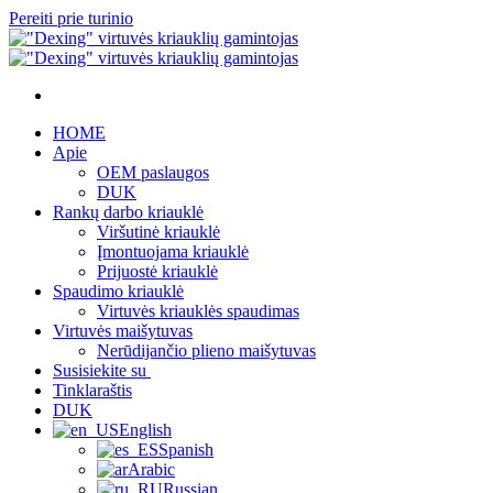
Pereiti prie turinio
HOME
Apie
OEM paslaugos
DUK
Rankų darbo kriauklė
Viršutinė kriauklė
Įmontuojama kriauklė
Prijuostė kriauklė
Spaudimo kriauklė
Virtuvės kriauklės spaudimas
Virtuvės maišytuvas
Nerūdijančio plieno maišytuvas
Susisiekite su
Tinklaraštis
DUK
English
Spanish
Arabic
Russian