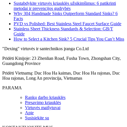
Sustabdykite virtuvės kriauklės užsikimšimus: 6 patikrinti
metodai ir prevencijos gudrybės
Why 304 Handmade Sinks Outperform Standard Sinks? 6
Facts
PVD vs Polished: Best Stainless Steel Faucet Surface Guide
Stainless Sheet Thickness Standards & Selection: GB/T
Guide
How to Select a Kitchen Sink? 5 Crucial Tips You Can’t Miss
"Dexing" virtuvės ir santechnikos įranga Co.Ltd
Pridėti Kinijoje: 23 Zhenlian Road, Fusha Town, Zhongshan City,
Guangdong Province
Pridėti Vietnamą: Duc Hoa Ha kaimas, Duc Hoa Ha rajonas, Duc
Hoa rajonas, Long An provincija, Vietnamas
PARAMA
Rankų darbo kriauklės
Presavimo kriauklės
Virtuvės maišytuvai
Apie
Susisiekite su