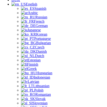
English
Spanish
Arabic
Russian
French
German
Japanese
Korean
Portuguese
Bulgarian
Czech
Danish
Dutch
Estonian
Finnish
Greek
Hungarian
Indonesian
Latvian
Lithuanian
Polish
Romanian
Slovak
Slovenian