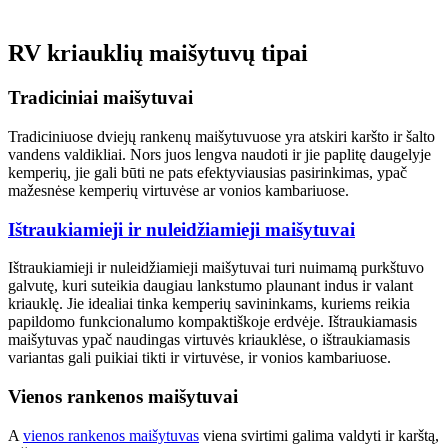
RV kriauklių maišytuvų tipai
Tradiciniai maišytuvai
Tradiciniuose dviejų rankenų maišytuvuose yra atskiri karšto ir šalto
vandens valdikliai. Nors juos lengva naudoti ir jie paplitę daugelyje
kemperių, jie gali būti ne pats efektyviausias pasirinkimas, ypač
mažesnėse kemperių virtuvėse ar vonios kambariuose.
Ištraukiamieji ir nuleidžiamieji maišytuvai
Ištraukiamieji ir nuleidžiamieji maišytuvai turi nuimamą purkštuvo
galvutę, kuri suteikia daugiau lankstumo plaunant indus ir valant
kriauklę. Jie idealiai tinka kemperių savininkams, kuriems reikia
papildomo funkcionalumo kompaktiškoje erdvėje. Ištraukiamasis
maišytuvas ypač naudingas virtuvės kriauklėse, o ištraukiamasis
variantas gali puikiai tikti ir virtuvėse, ir vonios kambariuose.
Vienos rankenos maišytuvai
A
vienos rankenos maišytuvas
viena svirtimi galima valdyti ir karštą,