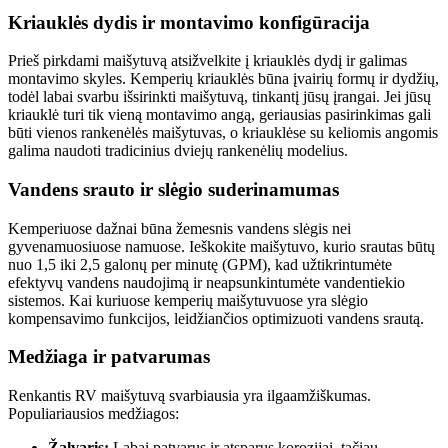
Kriauklės dydis ir montavimo konfigūracija
Prieš pirkdami maišytuvą atsižvelkite į kriauklės dydį ir galimas
montavimo skyles. Kemperių kriauklės būna įvairių formų ir dydžių,
todėl labai svarbu išsirinkti maišytuvą, tinkantį jūsų įrangai. Jei jūsų
kriauklė turi tik vieną montavimo angą, geriausias pasirinkimas gali
būti vienos rankenėlės maišytuvas, o kriauklėse su keliomis angomis
galima naudoti tradicinius dviejų rankenėlių modelius.
Vandens srauto ir slėgio suderinamumas
Kemperiuose dažnai būna žemesnis vandens slėgis nei
gyvenamuosiuose namuose. Ieškokite maišytuvo, kurio srautas būtų
nuo 1,5 iki 2,5 galonų per minutę (GPM), kad užtikrintumėte
efektyvų vandens naudojimą ir neapsunkintumėte vandentiekio
sistemos. Kai kuriuose kemperių maišytuvuose yra slėgio
kompensavimo funkcijos, leidžiančios optimizuoti vandens srautą.
Medžiaga ir patvarumas
Renkantis RV maišytuvą svarbiausia yra ilgaamžiškumas.
Populiariausios medžiagos:
Žalvaris:
Labai patvarus ir atsparus korozijai, tačiau