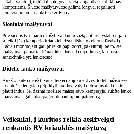
ir šaltą vandenį, todėl tai patogus ir vietą taupantis pasirinkimas
kemperiams. Šiuose maišytuvuose galima lengvai reguliuoti
temperatūrą net ir ankštose erdvėse.
Sieniniai maišytuvai
Prie sienos tvirtinami maišytuvai taupo vietą ant prekystalio ir gali
suteikti jūsų kemperio kriauklei elegantišką, modernią išvaizdą.
Tačiau montuojant gali prireikti papildomų pakeitimų, be to, šie
maišytuvai paprastai būna didesniuose kemperiuose, kuriuose
santechnika yra lankstesnė.
Didelio lanko maišytuvai
Aukšto lanko maišytuvai suteikia daugiau erdvės, todėl mažesnėse
kriauklėse lengviau pripildyti puodus, valyti didesnius daiktus ir
plauti indus. Jei dažnai ruošiate maistą savo kemperyje, aukšto lanko
maišytuvas gali labai pagerinti naudojimo patogumą.
Veiksniai, į kuriuos reikia atsižvelgti
renkantis RV kriauklės maišytuvą