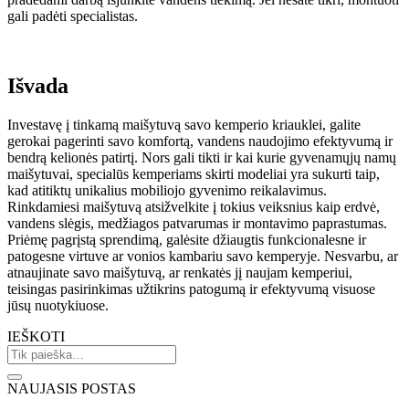
gali padėti specialistas.
Išvada
Investavę į tinkamą maišytuvą savo kemperio kriauklei, galite
gerokai pagerinti savo komfortą, vandens naudojimo efektyvumą ir
bendrą kelionės patirtį. Nors gali tikti ir kai kurie gyvenamųjų namų
maišytuvai, specialūs kemperiams skirti modeliai yra sukurti taip,
kad atitiktų unikalius mobiliojo gyvenimo reikalavimus.
Rinkdamiesi maišytuvą atsižvelkite į tokius veiksnius kaip erdvė,
vandens slėgis, medžiagos patvarumas ir montavimo paprastumas.
Priėmę pagrįstą sprendimą, galėsite džiaugtis funkcionalesne ir
patogesne virtuve ar vonios kambariu savo kemperyje. Nesvarbu, ar
atnaujinate savo maišytuvą, ar renkatės jį naujam kemperiui,
teisingas pasirinkimas užtikrins patogumą ir efektyvumą visuose
jūsų nuotykiuose.
IEŠKOTI
NAUJASIS POSTAS