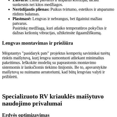
sunkesnis nei kitos medžiagos.
Nerūdijantis plienas:
Puikus tvirtumo, estetikos ir atsparumo
rūdims balansas.
Plastmasė:
Lengvas ir nebrangus, bet ilgainiui mažiau
patvarus.
Pasirinkę medžiagą, kuri atlaiko temperatūros pokyčius ir
dažnas kelionių vibracijas, užtikrinsite ilgaamžiškumą.
Lengvas montavimas ir priežiūra
Mėgstantys "pasidaryk pats" projektus kemperių savininkai turėtų
rinktis maišytuvą, kurį lengva sumontuoti atliekant minimalius
pakeitimus. Ieškokite modelių su paprastomis montavimo
sistemomis ir lanksčiomis tiekimo linijomis. Be to, apsvarstykite
maišytuvą su nuimamu aeratoriumi, kad būtų lengviau valyti ir
prižiūrėti.
Specializuoto RV kriauklės maišytuvo
naudojimo privalumai
Erdvės optimizavimas