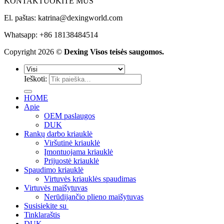
KONTAKTUOKITE MUS
El. paštas:
katrina@dexingworld.com
Whatsapp: +86 18138484514
Copyright 2026 ©
Dexing Visos teisės saugomos.
Ieškoti:
HOME
Apie
OEM paslaugos
DUK
Rankų darbo kriauklė
Viršutinė kriauklė
Įmontuojama kriauklė
Prijuostė kriauklė
Spaudimo kriauklė
Virtuvės kriauklės spaudimas
Virtuvės maišytuvas
Nerūdijančio plieno maišytuvas
Susisiekite su
Tinklaraštis
DUK