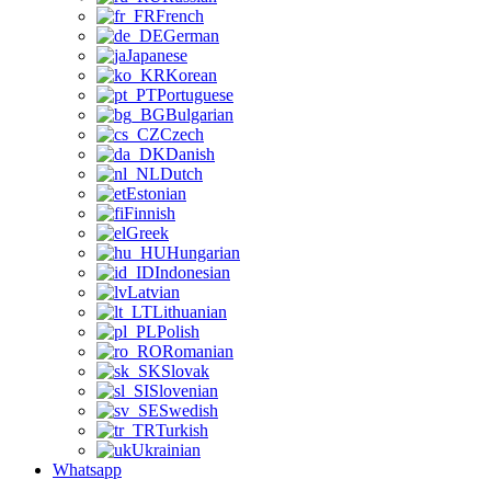
French
German
Japanese
Korean
Portuguese
Bulgarian
Czech
Danish
Dutch
Estonian
Finnish
Greek
Hungarian
Indonesian
Latvian
Lithuanian
Polish
Romanian
Slovak
Slovenian
Swedish
Turkish
Ukrainian
Whatsapp