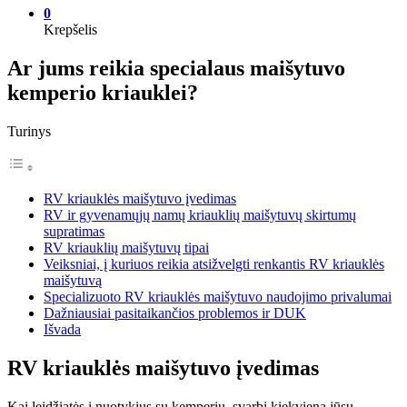
0
Krepšelis
Ar jums reikia specialaus maišytuvo
kemperio kriauklei?
Turinys
RV kriauklės maišytuvo įvedimas
RV ir gyvenamųjų namų kriauklių maišytuvų skirtumų
supratimas
RV kriauklių maišytuvų tipai
Veiksniai, į kuriuos reikia atsižvelgti renkantis RV kriauklės
maišytuvą
Specializuoto RV kriauklės maišytuvo naudojimo privalumai
Dažniausiai pasitaikančios problemos ir DUK
Išvada
RV kriauklės maišytuvo įvedimas
Kai leidžiatės į nuotykius su kemperiu, svarbi kiekviena jūsų