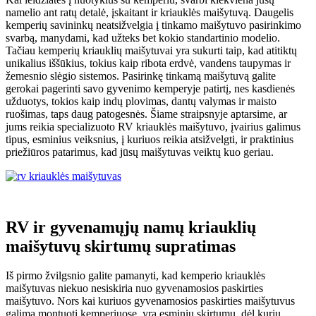
namelio ant ratų detalė, įskaitant ir kriauklės maišytuvą. Daugelis
kemperių savininkų neatsižvelgia į tinkamo maišytuvo pasirinkimo
svarbą, manydami, kad užteks bet kokio standartinio modelio.
Tačiau kemperių kriauklių maišytuvai yra sukurti taip, kad atitiktų
unikalius iššūkius, tokius kaip ribota erdvė, vandens taupymas ir
žemesnio slėgio sistemos. Pasirinkę tinkamą maišytuvą galite
gerokai pagerinti savo gyvenimo kemperyje patirtį, nes kasdienės
užduotys, tokios kaip indų plovimas, dantų valymas ir maisto
ruošimas, taps daug patogesnės. Šiame straipsnyje aptarsime, ar
jums reikia specializuoto RV kriauklės maišytuvo, įvairius galimus
tipus, esminius veiksnius, į kuriuos reikia atsižvelgti, ir praktinius
priežiūros patarimus, kad jūsų maišytuvas veiktų kuo geriau.
RV ir gyvenamųjų namų kriauklių
maišytuvų skirtumų supratimas
Iš pirmo žvilgsnio galite pamanyti, kad kemperio kriauklės
maišytuvas niekuo nesiskiria nuo gyvenamosios paskirties
maišytuvo. Nors kai kuriuos gyvenamosios paskirties maišytuvus
galima montuoti kemperiuose, yra esminių skirtumų, dėl kurių