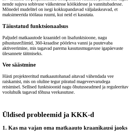
nende sujuva sobivuse väikestesse köökidesse ja vannitubadesse.
Mõnedel mudelitel on isegi kokkupandavad väljalaskeavad, et
maksimeerida töölaua ruumi, kui neid ei kasutata.
Täiustatud funktsionaalsus
Paljudel matkaautode kraanidel on lisafunktsioone, nagu
pihustusrežiimid, 360-kraadise pöörleva vanni ja puutevaba
aktiveerimine, mis tagavad parema kasutusmugavuse igapäevaste
ülesannete täitmiseks.
Vee säästmine
Hästi projekteeritud matkaautohanad aitavad vähendada vee
raiskamist, mis on oluline tegur piiratud mageveevarudega
reisimisel. Sellised funktsioonid nagu õhutusseadmed ja reguleeritav
vooluhulk tagavad tõhusa veekasutuse.
Üldised probleemid ja KKK-d
1. Kas ma vajan oma matkaauto kraanikausi jaoks