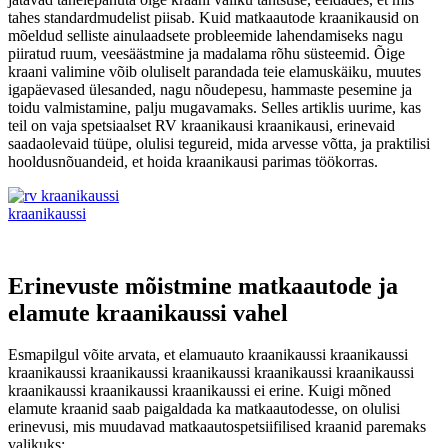
tahes standardmudelist piisab. Kuid matkaautode kraanikausid on
mõeldud selliste ainulaadsete probleemide lahendamiseks nagu
piiratud ruum, veesäästmine ja madalama rõhu süsteemid. Õige
kraani valimine võib oluliselt parandada teie elamuskäiku, muutes
igapäevased ülesanded, nagu nõudepesu, hammaste pesemine ja
toidu valmistamine, palju mugavamaks. Selles artiklis uurime, kas
teil on vaja spetsiaalset RV kraanikausi kraanikausi, erinevaid
saadaolevaid tüüpe, olulisi tegureid, mida arvesse võtta, ja praktilisi
hooldusnõuandeid, et hoida kraanikausi parimas töökorras.
Erinevuste mõistmine matkaautode ja
elamute kraanikaussi vahel
Esmapilgul võite arvata, et elamuauto kraanikaussi kraanikaussi
kraanikaussi kraanikaussi kraanikaussi kraanikaussi kraanikaussi
kraanikaussi kraanikaussi kraanikaussi ei erine. Kuigi mõned
elamute kraanid saab paigaldada ka matkaautodesse, on olulisi
erinevusi, mis muudavad matkaautospetsiifilised kraanid paremaks
valikuks: