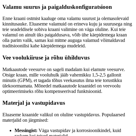
Valamu suurus ja paigalduskonfiguratsioon
Enne kraani ostmist kaaluge oma valamu suurust ja olemasolevaid
kinnitusauke. Eluaseme valamuid on erineva kuju ja suurusega ning
teie seadeldisele sobiva kraani valimine on väga oluline. Kui teie
valamul on ainult üks paigaldusava, võib ühe käepidemega kraan
olla parim valik, samas kui mitme auguga valamud võimaldavad
traditsioonilisi kahe käepidemega mudeleid.
Vee voolukiiruse ja rõhu ühilduvus
Matkaautode veesurve on sageli madalam kui elamute veesurve.
Otsige kraan, mille vooluhulk jääb vahemikku 1,5-2,5 gallonit
minutis (GPM), et tagada tõhus veekasutus ilma teie torustikku
ülekoormamata. Mõnedel matkaautode kraanidel on veevoolu
optimeerimiseks rõhu kompenseerivad funktsioonid.
Materjal ja vastupidavus
Eluaseme kraanide valikul on oluline vastupidavus. Populaarsed
materjalid on järgmised:
Messingist:
Väga vastupidav ja korrosioonikindel, kuid
raskem kui teised materjalid.