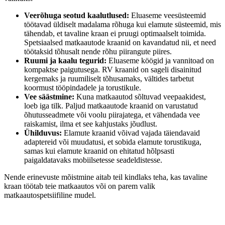
Veerõhuga seotud kaalutlused:
Eluaseme veesüsteemid
töötavad üldiselt madalama rõhuga kui elamute süsteemid, mis
tähendab, et tavaline kraan ei pruugi optimaalselt toimida.
Spetsiaalsed matkaautode kraanid on kavandatud nii, et need
töötaksid tõhusalt nende rõhu piirangute piires.
Ruumi ja kaalu tegurid:
Eluaseme köögid ja vannitoad on
kompaktse paigutusega. RV kraanid on sageli disainitud
kergemaks ja ruumiliselt tõhusamaks, vältides tarbetut
koormust tööpindadele ja torustikule.
Vee säästmine:
Kuna matkaautod sõltuvad veepaakidest,
loeb iga tilk. Paljud matkaautode kraanid on varustatud
õhutusseadmete või voolu piirajatega, et vähendada vee
raiskamist, ilma et see kahjustaks jõudlust.
Ühilduvus:
Elamute kraanid võivad vajada täiendavaid
adaptereid või muudatusi, et sobida elamute torustikuga,
samas kui elamute kraanid on ehitatud hõlpsasti
paigaldatavaks mobiilsetesse seadeldistesse.
Nende erinevuste mõistmine aitab teil kindlaks teha, kas tavaline
kraan töötab teie matkaautos või on parem valik
matkaautospetsiifiline mudel.