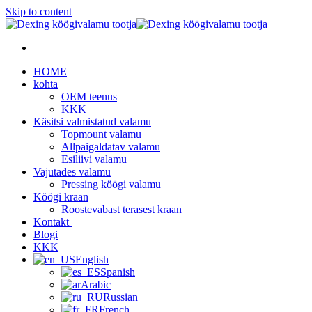
Skip to content
HOME
kohta
OEM teenus
KKK
Käsitsi valmistatud valamu
Topmount valamu
Allpaigaldatav valamu
Esiliivi valamu
Vajutades valamu
Pressing köögi valamu
Köögi kraan
Roostevabast terasest kraan
Kontakt
Blogi
KKK
English
Spanish
Arabic
Russian
French