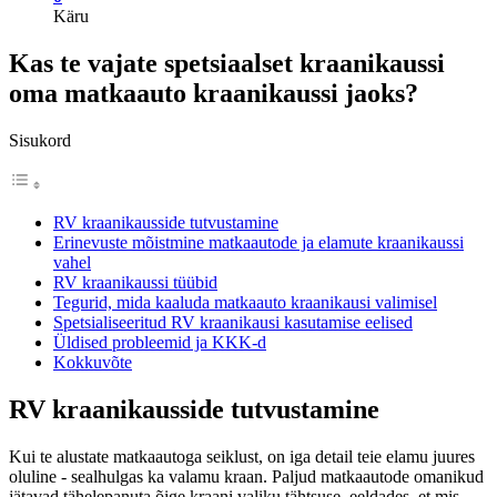
Käru
Kas te vajate spetsiaalset kraanikaussi
oma matkaauto kraanikaussi jaoks?
Sisukord
RV kraanikausside tutvustamine
Erinevuste mõistmine matkaautode ja elamute kraanikaussi
vahel
RV kraanikaussi tüübid
Tegurid, mida kaaluda matkaauto kraanikausi valimisel
Spetsialiseeritud RV kraanikausi kasutamise eelised
Üldised probleemid ja KKK-d
Kokkuvõte
RV kraanikausside tutvustamine
Kui te alustate matkaautoga seiklust, on iga detail teie elamu juures
oluline - sealhulgas ka valamu kraan. Paljud matkaautode omanikud
jätavad tähelepanuta õige kraani valiku tähtsuse, eeldades, et mis