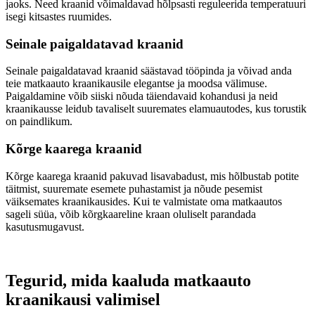
jaoks. Need kraanid võimaldavad hõlpsasti reguleerida temperatuuri
isegi kitsastes ruumides.
Seinale paigaldatavad kraanid
Seinale paigaldatavad kraanid säästavad tööpinda ja võivad anda
teie matkaauto kraanikausile elegantse ja moodsa välimuse.
Paigaldamine võib siiski nõuda täiendavaid kohandusi ja neid
kraanikausse leidub tavaliselt suuremates elamuautodes, kus torustik
on paindlikum.
Kõrge kaarega kraanid
Kõrge kaarega kraanid pakuvad lisavabadust, mis hõlbustab potite
täitmist, suuremate esemete puhastamist ja nõude pesemist
väiksemates kraanikausides. Kui te valmistate oma matkaautos
sageli süüa, võib kõrgkaareline kraan oluliselt parandada
kasutusmugavust.
Tegurid, mida kaaluda matkaauto
kraanikausi valimisel