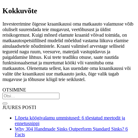
Kokkuvõte
Investeerimine õigesse kraanikaussi oma matkaauto valamusse võib
oluliselt suurendada teie mugavust, veetõhusust ja üldist
reisikogemust. Kuigi mõned elamute kraanid võivad toimida, on
matkaautospetsiifilised mudelid mõeldud vastama liikuva elamise
ainulaadsetele nõudmistele. Kraani valimisel arvestage selliseid
tegureid nagu ruum, veesurve, materjali vastupidavus ja
paigaldamise lihtsus. Kui teete teadliku otsuse, saate nautida
funktsionaalsemat ja muretumat kööki või vannituba oma
matkaautos. Olenemata sellest, kas uuendate oma kraanikaussi või
valite ühe kraanikausi uue matkaauto jaoks, õige valik tagab
mugavuse ja tõhususe kõigil teie seiklustel.
OTSIMINE
JUURES POSTI
Lõpeta köögivalamu ummistused: 6 tõestatud meetodit ja
ennetusnippi
Why 304 Handmade Sinks Outperform Standard Sinks? 6
Facts