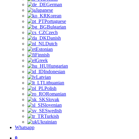
German
Japanese
Korean
Portuguese
Bulgarian
Czech
Danish
Dutch
Estonian
Finnish
Greek
Hungarian
Indonesian
Latvian
Lithuanian
Polish
Romanian
Slovak
Slovenian
Swedish
Turkish
Ukrainian
Whatsapp
0