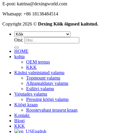
E-post:
katrina@dexingworld.com
Whatsapp: +86 18138484514
Copyright 2026 ©
Dexing Kõik õigused kaitstud.
Otsi:
HOME
kohta
OEM teenus
KKK
Käsitsi valmistatud valamu
Topmount valamu
Allpaigaldatav valamu
Esiliivi valamu
Vajutades valamu
Pressing köögi valamu
Köögi kraan
Roostevabast terasest kraan
Kontakt
Blogi
KKK
English