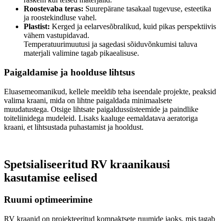
Roostevaba teras:
Suurepärane tasakaal tugevuse, esteetika
ja roostekindluse vahel.
Plastist:
Kerged ja eelarvesõbralikud, kuid pikas perspektiivis
vähem vastupidavad.
Temperatuurimuutusi ja sagedasi sõiduvõnkumisi taluva
materjali valimine tagab pikaealisuse.
Paigaldamise ja hoolduse lihtsus
Eluasemeomanikud, kellele meeldib teha iseendale projekte, peaksid
valima kraani, mida on lihtne paigaldada minimaalsete
muudatustega. Otsige lihtsate paigaldussüsteemide ja paindlike
toiteliinidega mudeleid. Lisaks kaaluge eemaldatava aeratoriga
kraani, et lihtsustada puhastamist ja hooldust.
Spetsialiseeritud RV kraanikausi
kasutamise eelised
Ruumi optimeerimine
RV kraanid on projekteeritud kompaktsete ruumide jaoks, mis tagab