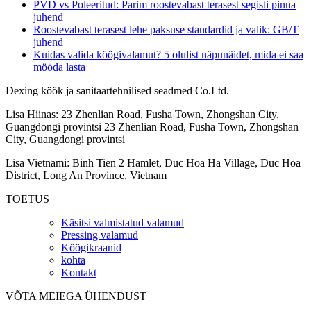
PVD vs Poleeritud: Parim roostevabast terasest segisti pinna
juhend
Roostevabast terasest lehe paksuse standardid ja valik: GB/T
juhend
Kuidas valida köögivalamut? 5 olulist näpunäidet, mida ei saa
mööda lasta
Dexing köök ja sanitaartehnilised seadmed Co.Ltd.
Lisa Hiinas: 23 Zhenlian Road, Fusha Town, Zhongshan City,
Guangdongi provintsi 23 Zhenlian Road, Fusha Town, Zhongshan
City, Guangdongi provintsi
Lisa Vietnami: Binh Tien 2 Hamlet, Duc Hoa Ha Village, Duc Hoa
District, Long An Province, Vietnam
TOETUS
Käsitsi valmistatud valamud
Pressing valamud
Köögikraanid
kohta
Kontakt
VÕTA MEIEGA ÜHENDUST