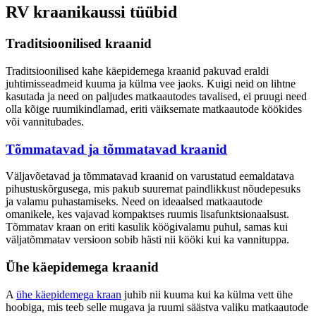
RV kraanikaussi tüübid
Traditsioonilised kraanid
Traditsioonilised kahe käepidemega kraanid pakuvad eraldi
juhtimisseadmeid kuuma ja külma vee jaoks. Kuigi neid on lihtne
kasutada ja need on paljudes matkaautodes tavalised, ei pruugi need
olla kõige ruumikindlamad, eriti väiksemate matkaautode köökides
või vannitubades.
Tõmmatavad ja tõmmatavad kraanid
Väljavõetavad ja tõmmatavad kraanid on varustatud eemaldatava
pihustuskõrgusega, mis pakub suuremat paindlikkust nõudepesuks
ja valamu puhastamiseks. Need on ideaalsed matkaautode
omanikele, kes vajavad kompaktses ruumis lisafunktsionaalsust.
Tõmmatav kraan on eriti kasulik köögivalamu puhul, samas kui
väljatõmmatav versioon sobib hästi nii kööki kui ka vannituppa.
Ühe käepidemega kraanid
A
ühe käepidemega kraan
juhib nii kuuma kui ka külma vett ühe
hoobiga, mis teeb selle mugava ja ruumi säästva valiku matkaautode