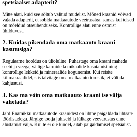
spetsiaalset adapterit?
Mitte alati, kuid see sõltub valitud mudelist. Mõned kraanid võivad
vajada adapterit, et sobida matkaautode veetrassiga, samas kui teised
on mõeldud otseühenduseks. Kontrollige alati enne ostmist
ühilduvust.
2. Kuidas pikendada oma matkaauto kraani
kasutusiga?
Regulaarne hooldus on ülioluline. Puhastage oma kraani maheda
seebi ja veega, vältige karmide kemikaalide kasutamist ning
kontrollige lekkeid ja mineraalide kogunemist. Kui reisite
külmakraadidel, siis talvitage oma matkaauto torustik, et vältida
kahjustusi.
3. Kas ma võin oma matkaauto kraani ise välja
vahetada?
Jah! Enamikku matkaautode kraanidest on lihtne paigaldada lihtsate
tööriistadega. Järgige tootja juhiseid ja lülitage veevarustus enne
alustamist välja. Kui te ei ole kindel, aitab paigaldamisel spetsialist.