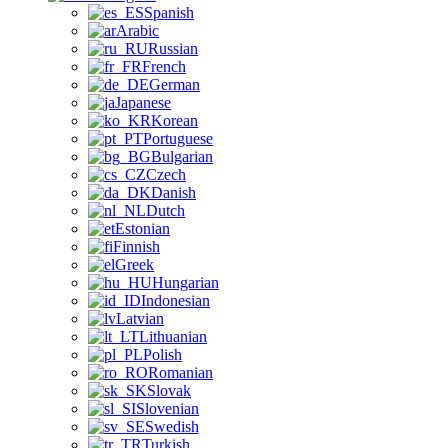
Spanish
Arabic
Russian
French
German
Japanese
Korean
Portuguese
Bulgarian
Czech
Danish
Dutch
Estonian
Finnish
Greek
Hungarian
Indonesian
Latvian
Lithuanian
Polish
Romanian
Slovak
Slovenian
Swedish
Turkish