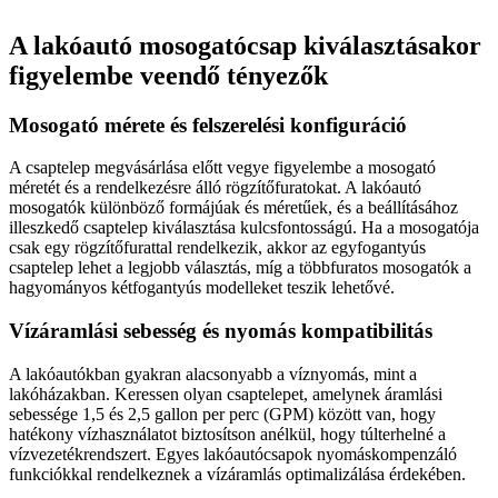
A lakóautó mosogatócsap kiválasztásakor
figyelembe veendő tényezők
Mosogató mérete és felszerelési konfiguráció
A csaptelep megvásárlása előtt vegye figyelembe a mosogató
méretét és a rendelkezésre álló rögzítőfuratokat. A lakóautó
mosogatók különböző formájúak és méretűek, és a beállításához
illeszkedő csaptelep kiválasztása kulcsfontosságú. Ha a mosogatója
csak egy rögzítőfurattal rendelkezik, akkor az egyfogantyús
csaptelep lehet a legjobb választás, míg a többfuratos mosogatók a
hagyományos kétfogantyús modelleket teszik lehetővé.
Vízáramlási sebesség és nyomás kompatibilitás
A lakóautókban gyakran alacsonyabb a víznyomás, mint a
lakóházakban. Keressen olyan csaptelepet, amelynek áramlási
sebessége 1,5 és 2,5 gallon per perc (GPM) között van, hogy
hatékony vízhasználatot biztosítson anélkül, hogy túlterhelné a
vízvezetékrendszert. Egyes lakóautócsapok nyomáskompenzáló
funkciókkal rendelkeznek a vízáramlás optimalizálása érdekében.