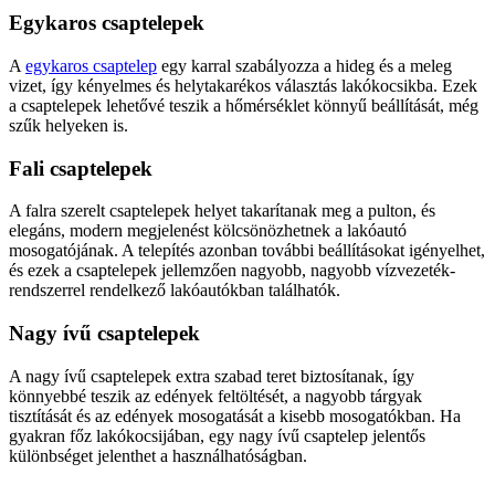
Egykaros csaptelepek
A
egykaros csaptelep
egy karral szabályozza a hideg és a meleg
vizet, így kényelmes és helytakarékos választás lakókocsikba. Ezek
a csaptelepek lehetővé teszik a hőmérséklet könnyű beállítását, még
szűk helyeken is.
Fali csaptelepek
A falra szerelt csaptelepek helyet takarítanak meg a pulton, és
elegáns, modern megjelenést kölcsönözhetnek a lakóautó
mosogatójának. A telepítés azonban további beállításokat igényelhet,
és ezek a csaptelepek jellemzően nagyobb, nagyobb vízvezeték-
rendszerrel rendelkező lakóautókban találhatók.
Nagy ívű csaptelepek
A nagy ívű csaptelepek extra szabad teret biztosítanak, így
könnyebbé teszik az edények feltöltését, a nagyobb tárgyak
tisztítását és az edények mosogatását a kisebb mosogatókban. Ha
gyakran főz lakókocsijában, egy nagy ívű csaptelep jelentős
különbséget jelenthet a használhatóságban.