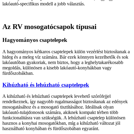
lakóautó-specifikus modell a jobb választás.
Az RV mosogatócsapok típusai
Hagyományos csaptelepek
A hagyományos kétkaros csaptelepek külön vezérlést biztosítanak a
hideg és a meleg víz számára. Bár ezek könnyen kezelhetők és sok
lakóautóban gyakoriak, nem biztos, hogy a leghelytakarékosabb
megoldás, különösen a kisebb lakóautó-konyhákban vagy
fürdőszobákban.
Kihúzható és lehúzható csaptelepek
A kihúzható és lehúzható csaptelepek levehető szórófejjel
rendelkeznek, így nagyobb rugalmasságot biztosítanak az edények
mosogatásához és a mosogató tisztításához. Ideálisak olyan
lakóautó-tulajdonosok számára, akiknek kompakt térben több
funkcionalitásra van szükségük. A lehúzható csaptelep különösen
hasznos a konyhai mosogatókban, míg a kihúzható változat jól
használható konyhában és fürdőszobában egyaránt.