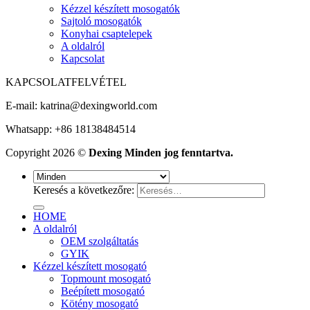
Kézzel készített mosogatók
Sajtoló mosogatók
Konyhai csaptelepek
A oldalról
Kapcsolat
KAPCSOLATFELVÉTEL
E-mail:
katrina@dexingworld.com
Whatsapp: +86 18138484514
Copyright 2026 ©
Dexing Minden jog fenntartva.
Keresés a következőre:
HOME
A oldalról
OEM szolgáltatás
GYIK
Kézzel készített mosogató
Topmount mosogató
Beépített mosogató
Kötény mosogató