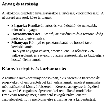
Anyag és tartósság
A lakókocsi csaptelep kiválasztásakor a tartósság kulcsfontosságú. A
népszerű anyagok közé tartoznak:
Sárgaréz:
Rendkívül tartós és korrózióálló, de nehezebb,
mint más anyagok.
Rozsdamentes acél:
Az erő, az esztétikum és a rozsdaállóság
nagyszerű egyensúlya.
Műanyag:
Könnyű és pénztárcabarát, de hosszú távon
kevésbé tartós.
Ha olyan anyagot választ, amely ellenáll a hőmérséklet-
változásoknak és a gyakori utazási rezgéseknek, az biztosítja a
hosszú élettartamot.
Könnyű telepítés és karbantartás
Azoknak a lakókocsitulajdonosoknak, akik szeretik a barkácsolási
projekteket, olyan csaptelepet kell választaniuk, amelyet minimális
módosításokkal könnyű felszerelni. Keresse az egyszerű rögzítési
rendszerrel és rugalmas tápvezetékkel rendelkező modelleket.
Ezenkívül fontolja meg a kivehető levegőztetővel ellátott
csaptelepeket, hogy megkönnyítse a tisztítást és a karbantartást.