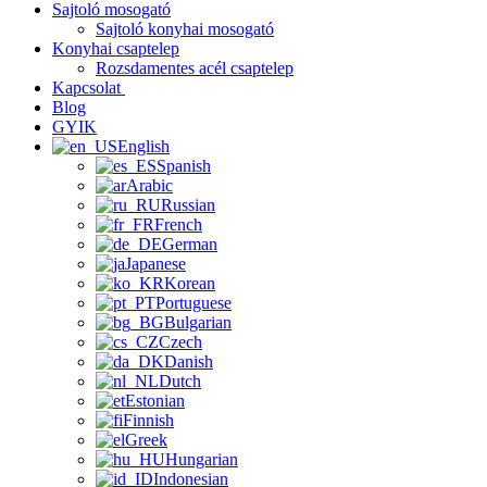
Sajtoló mosogató
Sajtoló konyhai mosogató
Konyhai csaptelep
Rozsdamentes acél csaptelep
Kapcsolat
Blog
GYIK
English
Spanish
Arabic
Russian
French
German
Japanese
Korean
Portuguese
Bulgarian
Czech
Danish
Dutch
Estonian
Finnish
Greek
Hungarian
Indonesian