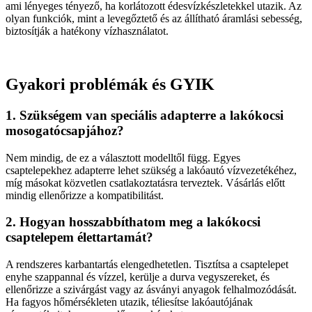
ami lényeges tényező, ha korlátozott édesvízkészletekkel utazik. Az
olyan funkciók, mint a levegőztető és az állítható áramlási sebesség,
biztosítják a hatékony vízhasználatot.
Gyakori problémák és GYIK
1. Szükségem van speciális adapterre a lakókocsi
mosogatócsapjához?
Nem mindig, de ez a választott modelltől függ. Egyes
csaptelepekhez adapterre lehet szükség a lakóautó vízvezetékéhez,
míg másokat közvetlen csatlakoztatásra terveztek. Vásárlás előtt
mindig ellenőrizze a kompatibilitást.
2. Hogyan hosszabbíthatom meg a lakókocsi
csaptelepem élettartamát?
A rendszeres karbantartás elengedhetetlen. Tisztítsa a csaptelepet
enyhe szappannal és vízzel, kerülje a durva vegyszereket, és
ellenőrizze a szivárgást vagy az ásványi anyagok felhalmozódását.
Ha fagyos hőmérsékleten utazik, téliesítse lakóautójának