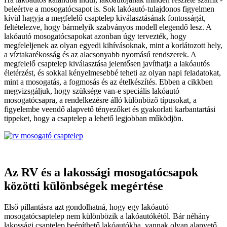
beleértve a mosogatócsapot is. Sok lakóautó-tulajdonos figyelmen
kívül hagyja a megfelelő csaptelep kiválasztásának fontosságát,
feltételezve, hogy bármelyik szabványos modell elegendő lesz. A
lakóautó mosogatócsapokat azonban úgy tervezték, hogy
megfeleljenek az olyan egyedi kihívásoknak, mint a korlátozott hely,
a víztakarékosság és az alacsonyabb nyomású rendszerek. A
megfelelő csaptelep kiválasztása jelentősen javíthatja a lakóautós
életérzést, és sokkal kényelmesebbé teheti az olyan napi feladatokat,
mint a mosogatás, a fogmosás és az ételkészítés. Ebben a cikkben
megvizsgáljuk, hogy szüksége van-e speciális lakóautó
mosogatócsapra, a rendelkezésre álló különböző típusokat, a
figyelembe veendő alapvető tényezőket és gyakorlati karbantartási
tippeket, hogy a csaptelep a lehető legjobban működjön.
Az RV és a lakossági mosogatócsapok
közötti különbségek megértése
Első pillantásra azt gondolhatná, hogy egy lakóautó
mosogatócsaptelep nem különbözik a lakóautókétól. Bár néhány
lakossági csaptelep beépíthető lakóautókba, vannak olyan alapvető