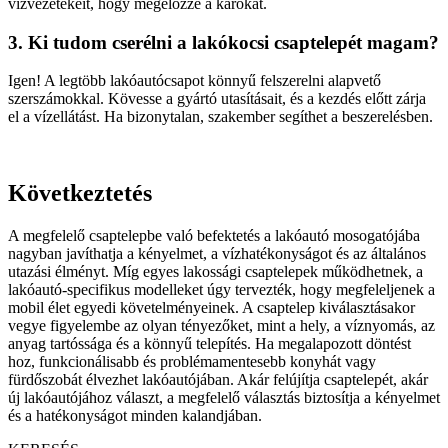
vízvezetékeit, hogy megelőzze a károkat.
3. Ki tudom cserélni a lakókocsi csaptelepét magam?
Igen! A legtöbb lakóautócsapot könnyű felszerelni alapvető
szerszámokkal. Kövesse a gyártó utasításait, és a kezdés előtt zárja
el a vízellátást. Ha bizonytalan, szakember segíthet a beszerelésben.
Következtetés
A megfelelő csaptelepbe való befektetés a lakóautó mosogatójába
nagyban javíthatja a kényelmet, a vízhatékonyságot és az általános
utazási élményt. Míg egyes lakossági csaptelepek működhetnek, a
lakóautó-specifikus modelleket úgy tervezték, hogy megfeleljenek a
mobil élet egyedi követelményeinek. A csaptelep kiválasztásakor
vegye figyelembe az olyan tényezőket, mint a hely, a víznyomás, az
anyag tartóssága és a könnyű telepítés. Ha megalapozott döntést
hoz, funkcionálisabb és problémamentesebb konyhát vagy
fürdőszobát élvezhet lakóautójában. Akár felújítja csaptelepét, akár
új lakóautójához választ, a megfelelő választás biztosítja a kényelmet
és a hatékonyságot minden kalandjában.