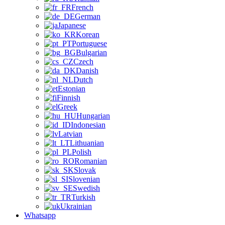
French
German
Japanese
Korean
Portuguese
Bulgarian
Czech
Danish
Dutch
Estonian
Finnish
Greek
Hungarian
Indonesian
Latvian
Lithuanian
Polish
Romanian
Slovak
Slovenian
Swedish
Turkish
Ukrainian
Whatsapp