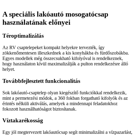
A speciális lakóautó mosogatócsap
használatának előnyei
Téroptimalizálás
Az RV csaptelepeket kompakt helyekre tervezték, így
zökkenőmentesen illeszkednek a kis konyhákba és fürdőszobákba.
Egyes modellek még összecsukható kifolyóval is rendelkeznek,
hogy használaton kívül maximalizálják a pulton rendelkezésre álló
helyet.
Továbbfejlesztett funkcionalitás
Sok lakóautó-csaptelep olyan kiegészítő funkciókkal rendelkezik,
mint a permetezési módok, a 360 fokban forgatható kifolyók és az
érintés nélküli aktiválás, amelyek a mindennapi feladatokhoz
fokozott használhatóságot biztosítanak.
Víztakarékosság
Egy jól megtervezett lakóautócsap segít minimalizálni a vízpazarlást,