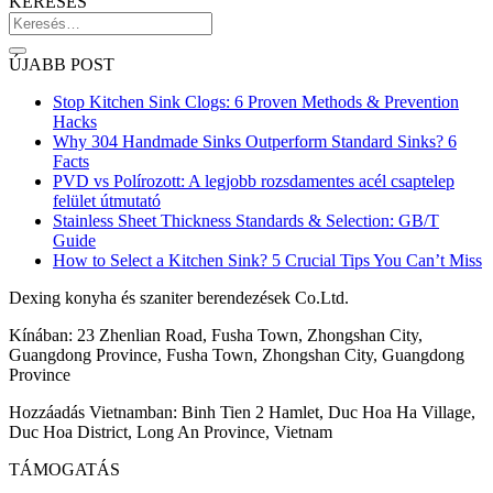
KERESÉS
ÚJABB POST
Stop Kitchen Sink Clogs: 6 Proven Methods & Prevention
Hacks
Why 304 Handmade Sinks Outperform Standard Sinks? 6
Facts
PVD vs Polírozott: A legjobb rozsdamentes acél csaptelep
felület útmutató
Stainless Sheet Thickness Standards & Selection: GB/T
Guide
How to Select a Kitchen Sink? 5 Crucial Tips You Can’t Miss
Dexing konyha és szaniter berendezések Co.Ltd.
Kínában: 23 Zhenlian Road, Fusha Town, Zhongshan City,
Guangdong Province, Fusha Town, Zhongshan City, Guangdong
Province
Hozzáadás Vietnamban: Binh Tien 2 Hamlet, Duc Hoa Ha Village,
Duc Hoa District, Long An Province, Vietnam
TÁMOGATÁS