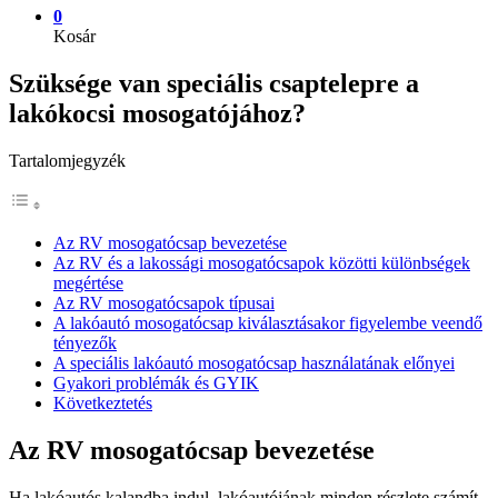
0
Kosár
Szüksége van speciális csaptelepre a
lakókocsi mosogatójához?
Tartalomjegyzék
Az RV mosogatócsap bevezetése
Az RV és a lakossági mosogatócsapok közötti különbségek
megértése
Az RV mosogatócsapok típusai
A lakóautó mosogatócsap kiválasztásakor figyelembe veendő
tényezők
A speciális lakóautó mosogatócsap használatának előnyei
Gyakori problémák és GYIK
Következtetés
Az RV mosogatócsap bevezetése
Ha lakóautós kalandba indul, lakóautójának minden részlete számít -