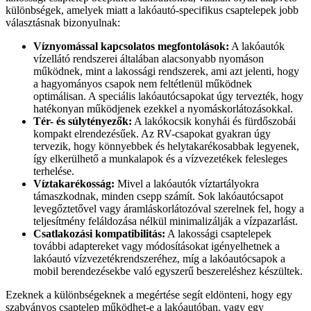
különbségek, amelyek miatt a lakóautó-specifikus csaptelepek jobb
választásnak bizonyulnak:
Víznyomással kapcsolatos megfontolások:
A lakóautók
vízellátó rendszerei általában alacsonyabb nyomáson
működnek, mint a lakossági rendszerek, ami azt jelenti, hogy
a hagyományos csapok nem feltétlenül működnek
optimálisan. A speciális lakóautócsapokat úgy tervezték, hogy
hatékonyan működjenek ezekkel a nyomáskorlátozásokkal.
Tér- és súlytényezők:
A lakókocsik konyhái és fürdőszobái
kompakt elrendezésűek. Az RV-csapokat gyakran úgy
tervezik, hogy könnyebbek és helytakarékosabbak legyenek,
így elkerülhető a munkalapok és a vízvezetékek felesleges
terhelése.
Víztakarékosság:
Mivel a lakóautók víztartályokra
támaszkodnak, minden csepp számít. Sok lakóautócsapot
levegőztetővel vagy áramláskorlátozóval szerelnek fel, hogy a
teljesítmény feláldozása nélkül minimalizálják a vízpazarlást.
Csatlakozási kompatibilitás:
A lakossági csaptelepek
további adaptereket vagy módosításokat igényelhetnek a
lakóautó vízvezetékrendszeréhez, míg a lakóautócsapok a
mobil berendezésekbe való egyszerű beszereléshez készültek.
Ezeknek a különbségeknek a megértése segít eldönteni, hogy egy
szabványos csaptelep működhet-e a lakóautóban, vagy egy