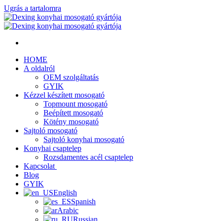
Ugrás a tartalomra
HOME
A oldalról
OEM szolgáltatás
GYIK
Kézzel készített mosogató
Topmount mosogató
Beépített mosogató
Kötény mosogató
Sajtoló mosogató
Sajtoló konyhai mosogató
Konyhai csaptelep
Rozsdamentes acél csaptelep
Kapcsolat
Blog
GYIK
English
Spanish
Arabic
Russian