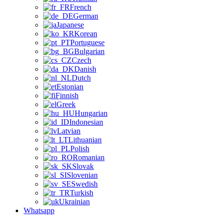
French
German
Japanese
Korean
Portuguese
Bulgarian
Czech
Danish
Dutch
Estonian
Finnish
Greek
Hungarian
Indonesian
Latvian
Lithuanian
Polish
Romanian
Slovak
Slovenian
Swedish
Turkish
Ukrainian
Whatsapp