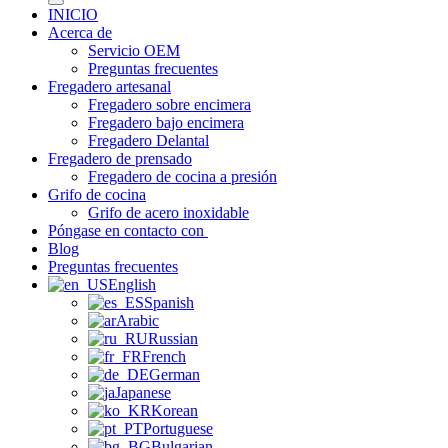
INICIO
Acerca de
Servicio OEM
Preguntas frecuentes
Fregadero artesanal
Fregadero sobre encimera
Fregadero bajo encimera
Fregadero Delantal
Fregadero de prensado
Fregadero de cocina a presión
Grifo de cocina
Grifo de acero inoxidable
Póngase en contacto con
Blog
Preguntas frecuentes
English
Spanish
Arabic
Russian
French
German
Japanese
Korean
Portuguese
Bulgarian