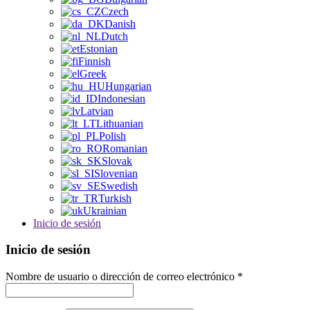
Czech
Danish
Dutch
Estonian
Finnish
Greek
Hungarian
Indonesian
Latvian
Lithuanian
Polish
Romanian
Slovak
Slovenian
Swedish
Turkish
Ukrainian
Inicio de sesión
Inicio de sesión
Nombre de usuario o dirección de correo electrónico
*