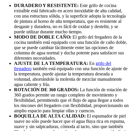
DURADERO Y RESISTENTE:
Este grifo de cocina
extraíble está fabricado en acero inoxidable de alta calidad,
con una estructura sólida, y la superficie adopta la tecnología
de pintura al horno de alta temperatura, que es resistente al
desgaste y duradera, no es fácil de oxidar y desteñir, y se
puede utilizar durante mucho tiempo.
MODO DE DOBLE CAÑO:
El grifo del fregadero de la
cocina también está equipado con una función de caño doble,
que se puede cambiar fácilmente entre las opciones de
columna de agua normal y ducha potente para satisfacer sus
diferentes necesidades.
AJUSTE DE LA TEMPERATURA:
En
grifo del
fregadero
también está equipado con una función de ajuste de
la temperatura, puede ajustar la temperatura deseada a
voluntad, ahorrándole la molestia de mezclar manualmente
agua caliente y fría.
ROTACIÓN DE 360 GRADOS:
La función de rotación de
360 grados permite un rango completo de movimiento y
flexibilidad, permitiendo que el flujo de agua llegue a todos
los rincones del fregadero con flexibilidad, proporcionando un
amplio espacio para limpiar ollas y cuencos.
BOQUILLA DE ALTA CALIDAD:
El espumador de piel
suave no sólo puede hacer que el agua fluya rica en espuma,
suave y sin salpicaduras, cómoda al tacto, sino que también