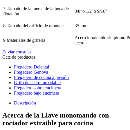
7 Tamaño de la tuerca de la línea de
3/8″o 1/2″o 9/16″.
flotación
8 Tamaño del orificio de montaje
35 mm
Acero inoxidable sin plomo 
9 Materiales de grifería
acero
Enviar consulta
Cate de productos
Fregadero Delantal
Fregadero Genova
Fregadero de cocina a presión
Grifo de acero inoxidable
Fregadero sobre encimera
Fregadero bajo encimera
Descripción
Acerca de la Llave monomando con
rociador extraíble para cocina