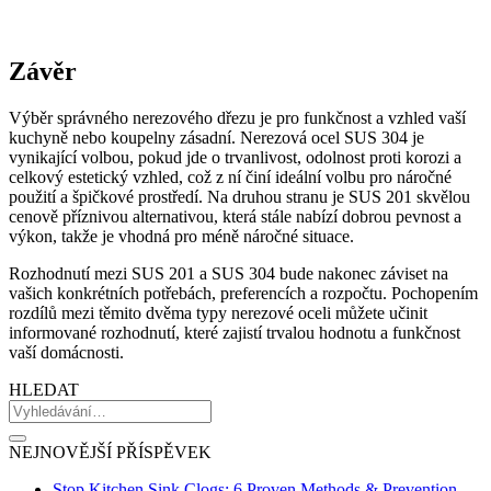
Závěr
Výběr správného nerezového dřezu je pro funkčnost a vzhled vaší
kuchyně nebo koupelny zásadní. Nerezová ocel SUS 304 je
vynikající volbou, pokud jde o trvanlivost, odolnost proti korozi a
celkový estetický vzhled, což z ní činí ideální volbu pro náročné
použití a špičkové prostředí. Na druhou stranu je SUS 201 skvělou
cenově příznivou alternativou, která stále nabízí dobrou pevnost a
výkon, takže je vhodná pro méně náročné situace.
Rozhodnutí mezi SUS 201 a SUS 304 bude nakonec záviset na
vašich konkrétních potřebách, preferencích a rozpočtu. Pochopením
rozdílů mezi těmito dvěma typy nerezové oceli můžete učinit
informované rozhodnutí, které zajistí trvalou hodnotu a funkčnost
vaší domácnosti.
HLEDAT
NEJNOVĚJŠÍ PŘÍSPĚVEK
Stop Kitchen Sink Clogs: 6 Proven Methods & Prevention