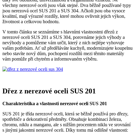
všechny nerezové oceli jsou však stejné. Dva běžně používané typy
jsou nerezová ocel SUS 201 a SUS 304. Ačkoli jsou oba vysoce
kvalitní, mají výrazné rozdíly, které mohou ovlivnit jejich výkon,
životnost a celkovou hodnotu.
V tomto článku se seznámíme s hlavními vlastnostmi dřezů z
nerezové oceli SUS 201 a SUS 304, porovnáme jejich výhody a
nevýhody a pomůžeme vám určit, který z nich nejlépe vyhovuje
vašim potřebám. Ať už předěláváte kuchyň, modernizujete koupelnu
nebo stavíte nový dům, pochopení rozdílů mezi těmito materiály
vám pomůže při chytrém a informovaném výběru.
Dřez z nerezové oceli SUS 201
Charakteristika a vlastnosti nerezové oceli SUS 201
SUS 201 je třída nerezové oceli, která se běžně používá pro dřezy,
spotřebiče a dekorativní předměty. Obsahuje kombinaci železa,
chromu, niklu a manganu, ale s nižším procentem niklu ve srovnání
s jinými jakostmi nerezové oceli. Díky tomu má odlišné vlastnosti: