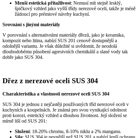
Menší estetická přitažlivost
: Nemusí mít stejně lesklý,
špičkový vzhled jako vyšší třídy nerezové oceli, takže je méně
žádoucí pro prémiové návrhy kuchyní.
Srovnání s jinými materiály
V porovnání s alternativními materiály dřezů, jako je keramika,
kompozit nebo litina, nabízí SUS 201 cenově dostupnější a
odolnější variantu. Je však důležité si uvědomit, že neodolá
dlouhodobému působení agresivních chemikálií a slané vody tak
dobře jako SUS 304.
Dřez z nerezové oceli SUS 304
Charakteristika a vlastnosti nerezové oceli SUS 304
SUS 304 je jednou z nejčastěji používaných tříd nerezové oceli v
kuchyních a koupelnách. Je známá pro svou vynikající odolnost
proti korozi, estetický vzhled a dlouhou životnost. Její složení se
mírně liší od SUS 201:
Složení
: 18-20% chromu, 8-10% niklu a 2% manganu.
Síla
: SUS 304 je pevnější než SUS 201 a nabízí lepší ochranu