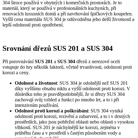
304 široce používá v obytných i komerčních prostorách. Je to
materiál, který se používá v profesionálních kuchyních, při
renovacích luxusních domů a při navrhování špičkových koupelen.
Vyšší cena materiálu SUS 304 je odůvodněna jeho delší životností a
lepší odolností proti opotřebení.
Srovnání dřezů SUS 201 a SUS 304
Při porovnávání
SUS 201
a
SUS 304
dřezů z nerezové oceli
vstupuje do hry několik faktorů, včetně trvanlivosti, odolnosti proti
korozi a ceny.
Odolnost a životnost
: SUS 304 je odolnější než SUS 201
díky vyššímu obsahu niklu a vyšší odolnosti proti korozi. V
důsledku toho je pravděpodobnější, že si dřezy SUS 304
zachovají svůj vzhled a funkci po mnoho let, a to i při
intenzivním používání.
Odolnost proti korozi a poškrábání
: SUS 304 vyniká
odolností proti korozi, rezivění a zabarvení, a to i v drsných
prostředích, jako jsou pobřežní oblasti nebo oblasti s vysokou
vlhkostí. SUS 201 je náchylnější ke korozi, zejména v
průběhu času a v prostředí s častým působením vody a