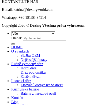
KONTAKTUJTE NÁS
E-mail:
katrina@dexingworld.com
Whatsapp: +86 18138484514
Copyright 2026 ©
Dexing Všechna práva vyhrazena.
Hledat:
HOME
O stránkách
Služba OEM
Nejčastější dotazy
Ručně vyrobený dřez
Horní dřez
Dřez pod omítku
Zástěra dřezu
Lisovací dřez
Lisování kuchyňského dřezu
Kuchyňská baterie
Baterie z nerezové oceli
Kontakt
Blog