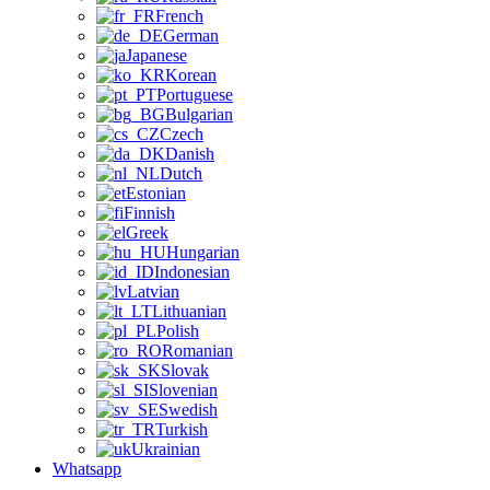
French
German
Japanese
Korean
Portuguese
Bulgarian
Czech
Danish
Dutch
Estonian
Finnish
Greek
Hungarian
Indonesian
Latvian
Lithuanian
Polish
Romanian
Slovak
Slovenian
Swedish
Turkish
Ukrainian
Whatsapp