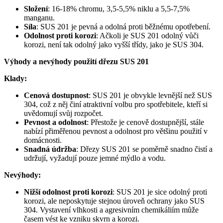
Složení
: 16-18% chromu, 3,5-5,5% niklu a 5,5-7,5%
manganu.
Síla
: SUS 201 je pevná a odolná proti běžnému opotřebení.
Odolnost proti korozi
: Ačkoli je SUS 201 odolný vůči
korozi, není tak odolný jako vyšší třídy, jako je SUS 304.
Výhody a nevýhody použití dřezu SUS 201
Klady:
Cenová dostupnost
: SUS 201 je obvykle levnější než SUS
304, což z něj činí atraktivní volbu pro spotřebitele, kteří si
uvědomují svůj rozpočet.
Pevnost a odolnost
: Přestože je cenově dostupnější, stále
nabízí přiměřenou pevnost a odolnost pro většinu použití v
domácnosti.
Snadná údržba
: Dřezy SUS 201 se poměrně snadno čistí a
udržují, vyžadují pouze jemné mýdlo a vodu.
Nevýhody:
Nižší odolnost proti korozi
: SUS 201 je sice odolný proti
korozi, ale neposkytuje stejnou úroveň ochrany jako SUS
304. Vystavení vlhkosti a agresivním chemikáliím může
časem vést ke vzniku skvrn a korozi.