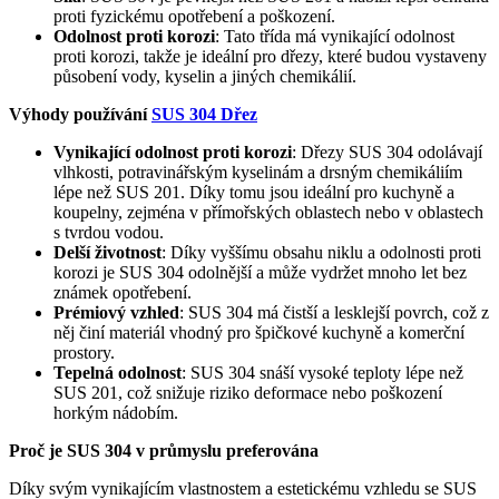
proti fyzickému opotřebení a poškození.
Odolnost proti korozi
: Tato třída má vynikající odolnost
proti korozi, takže je ideální pro dřezy, které budou vystaveny
působení vody, kyselin a jiných chemikálií.
Výhody používání
SUS 304 Dřez
Vynikající odolnost proti korozi
: Dřezy SUS 304 odolávají
vlhkosti, potravinářským kyselinám a drsným chemikáliím
lépe než SUS 201. Díky tomu jsou ideální pro kuchyně a
koupelny, zejména v přímořských oblastech nebo v oblastech
s tvrdou vodou.
Delší životnost
: Díky vyššímu obsahu niklu a odolnosti proti
korozi je SUS 304 odolnější a může vydržet mnoho let bez
známek opotřebení.
Prémiový vzhled
: SUS 304 má čistší a lesklejší povrch, což z
něj činí materiál vhodný pro špičkové kuchyně a komerční
prostory.
Tepelná odolnost
: SUS 304 snáší vysoké teploty lépe než
SUS 201, což snižuje riziko deformace nebo poškození
horkým nádobím.
Proč je SUS 304 v průmyslu preferována
Díky svým vynikajícím vlastnostem a estetickému vzhledu se SUS