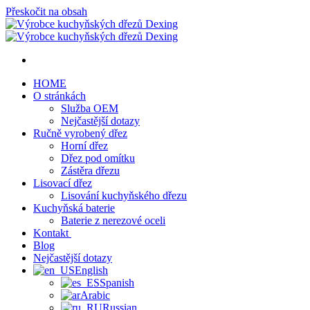
Přeskočit na obsah
HOME
O stránkách
Služba OEM
Nejčastější dotazy
Ručně vyrobený dřez
Horní dřez
Dřez pod omítku
Zástěra dřezu
Lisovací dřez
Lisování kuchyňského dřezu
Kuchyňská baterie
Baterie z nerezové oceli
Kontakt
Blog
Nejčastější dotazy
English
Spanish
Arabic
Russian