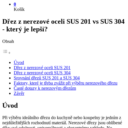
0
Košík
Dřez z nerezové oceli SUS 201 vs SUS 304
- který je lepší?
Obsah
Úvod
Dřez z nerezové oceli SUS 201
Dřez z nerezové oceli SUS 304
Srovnání dřezů SUS 201 a SUS 304
Faktory, které je třeba zvážit při výběru nerezového dřezu
Časté dotazy k nerezovým dřezům
Závěr
Úvod
Při výběru ideálního dřezu do kuchyně nebo koupelny je jedním z
nejdůležitějších rozhodnutí materiál. Nerezové dřezy jsou oblíbené
díky své odolnosti, univerzálnosti a elegantnímu vzhledu. Ne