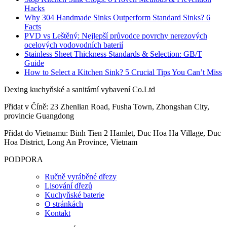
Hacks
Why 304 Handmade Sinks Outperform Standard Sinks? 6
Facts
PVD vs Leštěný: Nejlepší průvodce povrchy nerezových
ocelových vodovodních baterií
Stainless Sheet Thickness Standards & Selection: GB/T
Guide
How to Select a Kitchen Sink? 5 Crucial Tips You Can’t Miss
Dexing kuchyňské a sanitární vybavení Co.Ltd
Přidat v Číně: 23 Zhenlian Road, Fusha Town, Zhongshan City,
provincie Guangdong
Přidat do Vietnamu: Binh Tien 2 Hamlet, Duc Hoa Ha Village, Duc
Hoa District, Long An Province, Vietnam
PODPORA
Ručně vyráběné dřezy
Lisování dřezů
Kuchyňské baterie
O stránkách
Kontakt