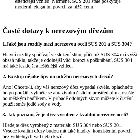
estetičtější vzhled. Nicméně,
SUS 201
stále poskytuje
moderní, elegantní povrch za nižší cenu.
Časté dotazy k nerezovým dřezům
1.Jaké jsou rozdíly mezi nerezovou ocelí SUS 201 a SUS 304?
Hlavní rozdíly spočívají ve složení slitin, přičemž SUS 304 má vyšší
obsah niklu, takže je odolnější vůči korozi a poškrábání. SUS 304
má také lesklejší a leštěnější vzhled.
2. Existují nějaké tipy na údržbu nerezových dřezů?
Ano! Chcete-li, aby váš nerezový dřez vypadal skvěle, opláchněte
ho po použití, vyhněte se abrazivním čisticím prostředkům a osušte
ho měkkým hadříkem. V případě odolných skvrn můžete k čištění
použít směs jedlé sody a vody.
3. Jak poznám, že je dřez vyroben z kvalitní nerezové oceli?
Hledejte dřez vyrobený z materiálu SUS 304 nebo SUS 201.
Vysoce kvalitní dřezy budou mít také hladký, konzistentní povrch
bez viditelných vad nebo kazů.