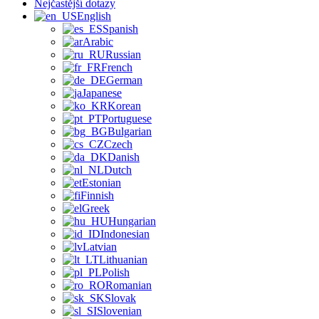
Nejčastější dotazy
English
Spanish
Arabic
Russian
French
German
Japanese
Korean
Portuguese
Bulgarian
Czech
Danish
Dutch
Estonian
Finnish
Greek
Hungarian
Indonesian
Latvian
Lithuanian
Polish
Romanian
Slovak
Slovenian