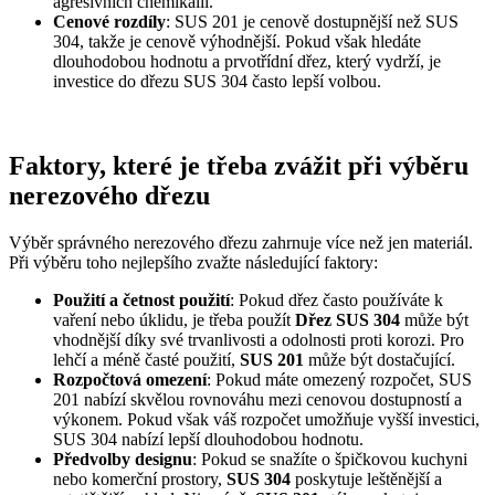
agresivních chemikálií.
Cenové rozdíly
: SUS 201 je cenově dostupnější než SUS
304, takže je cenově výhodnější. Pokud však hledáte
dlouhodobou hodnotu a prvotřídní dřez, který vydrží, je
investice do dřezu SUS 304 často lepší volbou.
Faktory, které je třeba zvážit při výběru
nerezového dřezu
Výběr správného nerezového dřezu zahrnuje více než jen materiál.
Při výběru toho nejlepšího zvažte následující faktory:
Použití a četnost použití
: Pokud dřez často používáte k
vaření nebo úklidu, je třeba použít
Dřez SUS 304
může být
vhodnější díky své trvanlivosti a odolnosti proti korozi. Pro
lehčí a méně časté použití,
SUS 201
může být dostačující.
Rozpočtová omezení
: Pokud máte omezený rozpočet, SUS
201 nabízí skvělou rovnováhu mezi cenovou dostupností a
výkonem. Pokud však váš rozpočet umožňuje vyšší investici,
SUS 304 nabízí lepší dlouhodobou hodnotu.
Předvolby designu
: Pokud se snažíte o špičkovou kuchyni
nebo komerční prostory,
SUS 304
poskytuje leštěnější a